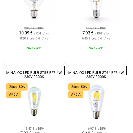
20,17 €
s DPH
15,87 €
s DPH
10,09
€
7,93
€
s DPH / ks
s DPH / ks
8,20 €
bez DPH / ks
6,45 €
bez DPH / ks
Na sklade
Na sklade
MINALOX LED BULB ST58 E27 4W
MINALOX LED BULB ST64 E27 4W
230V 3000K
230V 3000K
Zľava -50%
Zľava -50%
AKCIA
AKCIA
15,87 €
s DPH
16,97 €
s DPH