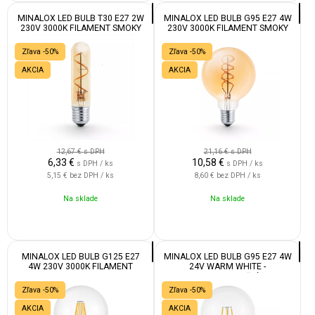
MINALOX LED BULB T30 E27 2W
MINALOX LED BULB G95 E27 4W
230V 3000K FILAMENT SMOKY
230V 3000K FILAMENT SMOKY
GOLD
GOLD
Zľava -50%
Zľava -50%
AKCIA
AKCIA
12,67 €
s DPH
21,16 €
s DPH
6,33
€
10,58
€
s DPH / ks
s DPH / ks
5,15 €
bez DPH / ks
8,60 €
bez DPH / ks
Na sklade
Na sklade
MINALOX LED BULB G125 E27
MINALOX LED BULB G95 E27 4W
4W 230V 3000K FILAMENT
24V WARM WHITE -
SMOKY GOLD
Nestmievateľná
Zľava -50%
Zľava -50%
AKCIA
AKCIA