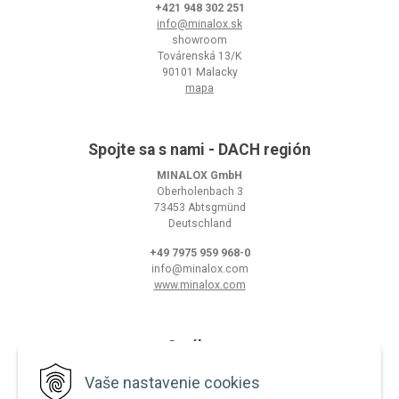
+421 948 302 251
info@minalox.sk
showroom
Továrenská 13/K
90101 Malacky
mapa
Spojte sa s nami - DACH región
MINALOX GmbH
Oberholenbach 3
73453 Abtsgmünd
Deutschland
+49 7975 959 968-0
info@minalox.com
www.minalox.com
O nákupe
Obchodné podmienky
Vaše nastavenie cookies