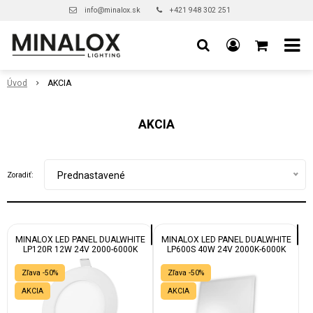
info@minalox.sk
+421 948 302 251
Úvod
AKCIA
AKCIA
Prednastavené
Zoradiť:
MINALOX LED PANEL DUALWHITE
MINALOX LED PANEL DUALWHITE
LP120R 12W 24V 2000-6000K
LP600S 40W 24V 2000K-6000K
Zľava -50%
Zľava -50%
AKCIA
AKCIA