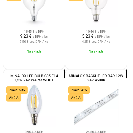
18,45 €
s DPH
10,46 €
s DPH
9,23
€
5,23
€
s DPH / ks
s DPH / ks
7,50 €
bez DPH / ks
4,25 €
bez DPH / ks
Na sklade
Na sklade
MINALOX LED BULB C35 E14
MINALOX BACKLIT LED BAR 12W
1,5W 24V WARM WHITE
24V 4500K
Zľava -50%
Zľava -45%
AKCIA
AKCIA
9,90 €
s DPH
24,60 €
s DPH