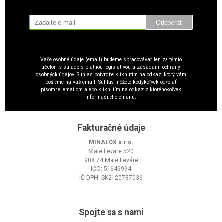
Odoberať
Vaše osobné údaje (email) budeme spracovávať len za týmto
účelom v súlade s platnou legislatívou a zásadami ochrany
osobných údajov. Súhlas potvrdíte kliknutím na odkaz, ktorý vám
pošleme na váš email. Súhlas môžete kedykoľvek odvolať
písomne, emailom alebo kliknutím na odkaz z ktoréhokoľvek
informačného emailu.
Fakturačné údaje
MINALOX s.r.o.
Malé Leváre 520
908 74 Malé Leváre
IČO: 51646994
IČ DPH: SK2120737036
Spojte sa s nami