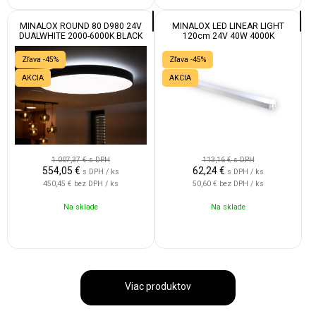
MINALOX ROUND 80 D980 24V
MINALOX LED LINEAR LIGHT
DUALWHITE 2000-6000K BLACK
120cm 24V 40W 4000K
Zľava -45%
Zľava -45%
AKCIA
AKCIA
1 007,37 €
s DPH
113,16 €
s DPH
554,05
€
62,24
€
s DPH / ks
s DPH / ks
450,45 €
bez DPH / ks
50,60 €
bez DPH / ks
Na sklade
Na sklade
Viac produktov