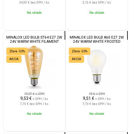
34,95 €
bez DPH / ks
5,15 €
bez DPH / ks
Na sklade
Na sklade
MINALOX LED BULB ST64 E27 2W
MINALOX LED BULB A60 E27 2W
24V WARM WHITE FILAMENT
24V WARM WHITE FROSTED
SMOKY GOLD
Zľava -50%
Zľava -50%
AKCIA
AKCIA
19,07 €
s DPH
19 €
s DPH
9,53
€
9,51
€
s DPH / ks
s DPH / ks
7,75 €
bez DPH / ks
7,73 €
bez DPH / ks
Na sklade
Na sklade