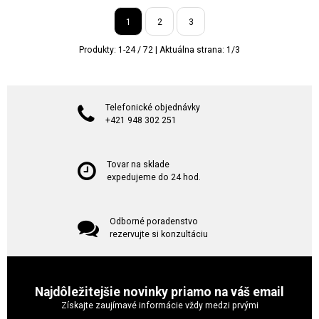
1
2
3
Produkty:
1
-
24
/
72
| Aktuálna strana:
1
/
3
Telefonické objednávky
+421 948 302 251
Tovar na sklade
expedujeme do 24 hod.
Odborné poradenstvo
rezervujte si konzultáciu
Najdôležitejšie novinky priamo na váš email
Získajte zaujímavé informácie vždy medzi prvými