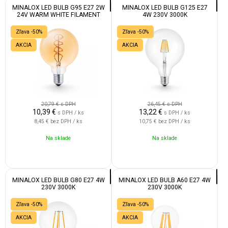
MINALOX LED BULB G95 E27 2W
MINALOX LED BULB G125 E27
24V WARM WHITE FILAMENT
4W 230V 3000K
SMOKY GOLD
Zľava -50%
Zľava -50%
AKCIA
AKCIA
20,79 €
s DPH
26,45 €
s DPH
10,39
€
13,22
€
s DPH / ks
s DPH / ks
8,45 €
bez DPH / ks
10,75 €
bez DPH / ks
Na sklade
Na sklade
MINALOX LED BULB G80 E27 4W
MINALOX LED BULB A60 E27 4W
230V 3000K
230V 3000K
Zľava -50%
Zľava -50%
AKCIA
AKCIA