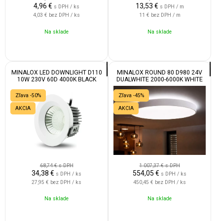
4,96
€
13,53
€
s DPH / ks
s DPH / m
4,03 €
bez DPH / ks
11 €
bez DPH / m
Na sklade
Na sklade
MINALOX LED DOWNLIGHT D110
MINALOX ROUND 80 D980 24V
10W 230V 60D 4000K BLACK
DUALWHITE 2000-6000K WHITE
Zľava -50%
Zľava -45%
AKCIA
AKCIA
68,74 €
s DPH
1 007,37 €
s DPH
34,38
€
554,05
€
s DPH / ks
s DPH / ks
27,95 €
bez DPH / ks
450,45 €
bez DPH / ks
Na sklade
Na sklade