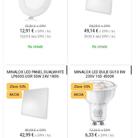
25,82 €
s DPH
98,28 €
s DPH
12,91
€
49,14
€
s DPH / ks
s DPH / ks
10,50 €
bez DPH / ks
39,95 €
bez DPH / ks
Na sklade
Na sklade
MINALOX LED PANEL DUALWHITE
MINALOX LED BULB GU10 8W
LP600S UGR 50W 24V 1800-
230V 10D 4500K
4500K
Zľava -50%
Zľava -50%
AKCIA
AKCIA
85,98 €
s DPH
12,66 €
s DPH
42,99
€
6,33
€
s DPH / ks
s DPH / ks