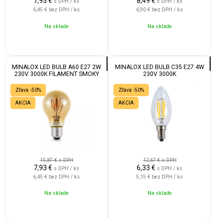
7,93
€
8,49
€
s DPH / ks
s DPH / ks
6,45 €
bez DPH / ks
6,90 €
bez DPH / ks
Na sklade
Na sklade
MINALOX LED BULB A60 E27 2W
MINALOX LED BULB C35 E27 4W
230V 3000K FILAMENT SMOKY
230V 3000K
GOLD
Zľava -50%
Zľava -50%
AKCIA
AKCIA
15,87 €
s DPH
12,67 €
s DPH
7,93
€
6,33
€
s DPH / ks
s DPH / ks
6,45 €
bez DPH / ks
5,15 €
bez DPH / ks
Na sklade
Na sklade