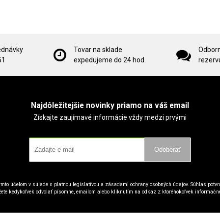
ednávky
Tovar na sklade
Odborn
51
expedujeme do 24 hod.
rezervu
Najdôležitejšie novinky priamo na váš email
Získajte zaujímavé informácie vždy medzi prvými
Odoberať
mto účelom v súlade s platnou legislatívou a zásadami ochrany osobných údajov. Súhlas potvrd
ete kedykoľvek odvolať písomne, emailom alebo kliknutím na odkaz z ktoréhokoľvek informačn