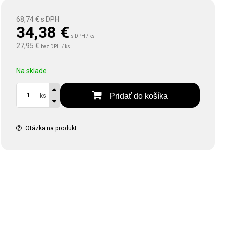
68,74 €
s DPH
34,38
€
s DPH / ks
27,95 €
bez DPH / ks
Na sklade
Pridať do košíka
ks
Otázka na produkt