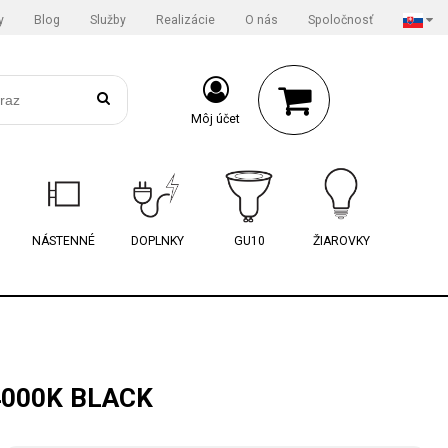
y
Blog
Služby
Realizácie
O nás
Spoločnosť
Môj účet
NÁSTENNÉ
DOPLNKY
GU10
ŽIAROVKY
4000K BLACK