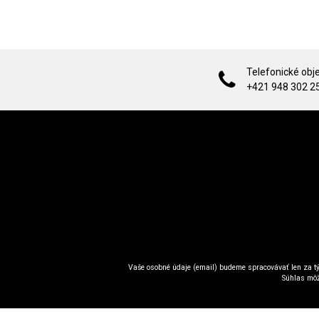
Telefonické obj
+421 948 302 2
Vaše osobné údaje (email) budeme spracovávať len za tý
Súhlas môž