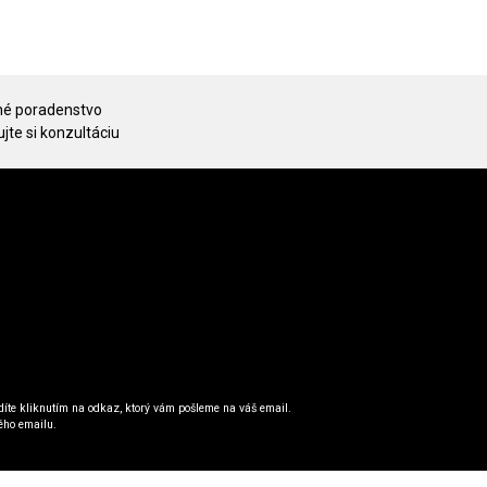
é poradenstvo
jte si konzultáciu
íte kliknutím na odkaz, ktorý vám pošleme na váš email.
ého emailu.