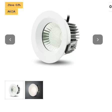
Zľava -50%
O
AKCIA