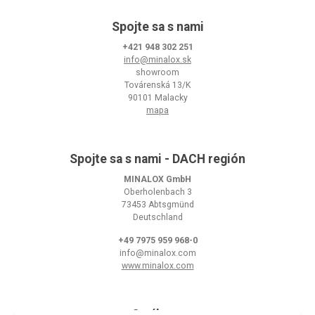
Spojte sa s nami
+421 948 302 251
info@minalox.sk
showroom
Továrenská 13/K
90101 Malacky
mapa
Spojte sa s nami - DACH región
MINALOX GmbH
Oberholenbach 3
73453 Abtsgmünd
Deutschland
+49 7975 959 968-0
info@minalox.com
www.minalox.com
O nákupe