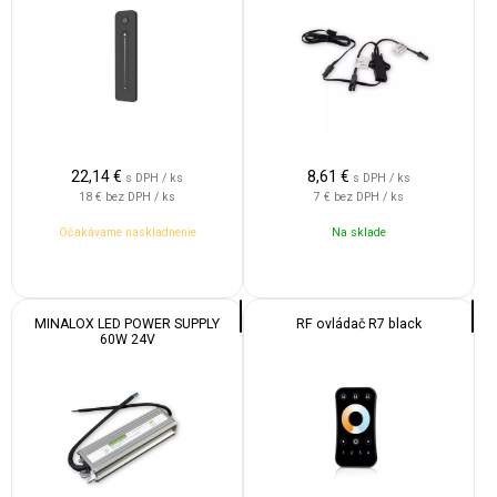
22,14
€
8,61
€
s DPH / ks
s DPH / ks
18 €
bez DPH / ks
7 €
bez DPH / ks
Očakávame naskladnenie
Na sklade
MINALOX LED POWER SUPPLY
RF ovládač R7 black
60W 24V