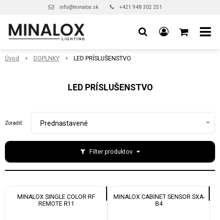
info@minalox.sk
+421 948 302 251
Úvod
DOPLNKY
LED PRÍSLUŠENSTVO
LED PRÍSLUŠENSTVO
Prednastavené
Zoradiť:
Filter produktov
MINALOX SINGLE COLOR RF
MINALOX CABINET SENSOR SXA-
REMOTE R11
B4