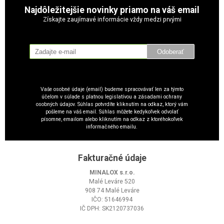
Najdôležitejšie novinky priamo na váš email
Získajte zaujímavé informácie vždy medzi prvými
Odoberať
Vaše osobné údaje (email) budeme spracovávať len za týmto
účelom v súlade s platnou legislatívou a zásadami ochrany
osobných údajov. Súhlas potvrdíte kliknutím na odkaz, ktorý vám
pošleme na váš email. Súhlas môžete kedykoľvek odvolať
písomne, emailom alebo kliknutím na odkaz z ktoréhokoľvek
informačného emailu.
Fakturačné údaje
MINALOX s.r.o.
Malé Leváre 520
908 74 Malé Leváre
IČO: 51646994
IČ DPH: SK2120737036