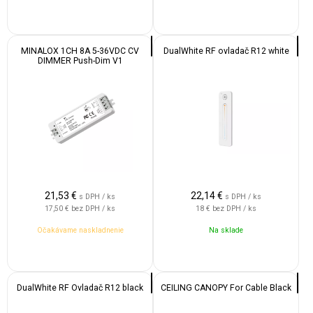
MINALOX 1CH 8A 5-36VDC CV
DualWhite RF ovladač R12 white
DIMMER Push-Dim V1
21,53
€
22,14
€
s DPH / ks
s DPH / ks
17,50 €
bez DPH / ks
18 €
bez DPH / ks
Očakávame naskladnenie
Na sklade
DualWhite RF Ovladač R12 black
CEILING CANOPY For Cable Black