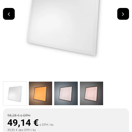
98,28 €
s DPH
49,14
€
s DPH / ks
39,95 €
bez DPH / ks