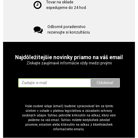
Tovar na sklade
expedujeme do 24 hod.
Odborné poradenstvo
rezervujte si konzultáciu
Najdôležitejšie novinky priamo na váš email
Získajte zaujímavé informácie vždy medzi prvými
Odoberať
Vaše osobné údaje (email) budeme spracovávať len za týmto
účelom v súlade s platnou legislatívou a zásadami ochrany
osobných údajov. Súhlas potvrdíte kliknutím na odkaz, ktorý vám
pošleme na váš email. Súhlas môžete kedykoľvek odvolať
písomne, emailom alebo kliknutím na odkaz z ktoréhokoľvek
informačného emailu.