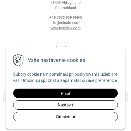
73453 Abtsgmünd
Deutschland
+49 7975 959 968-0
info@minalox.com
www.minalox.com
O nákupe
Obchodné podmienky
Vaše nastavenie cookies
Ochrana osobných údajov
Súbory cookie nám pomáhajú pri poskytovaní služieb pre
Zásady používania cookies
vás. Umožňujú spoznať a zapamätať si vaše preferencie.
Prijať
© 2026 Minalox •
NextShop
&
e-shop Pohoda Connector
by
NextCom s.r.o.
Nastaviť
Odmietnuť