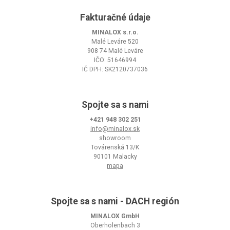
Fakturačné údaje
MINALOX s.r.o.
Malé Leváre 520
908 74 Malé Leváre
IČO: 51646994
IČ DPH: SK2120737036
Spojte sa s nami
+421 948 302 251
info@minalox.sk
showroom
Továrenská 13/K
90101 Malacky
mapa
Spojte sa s nami - DACH región
MINALOX GmbH
Oberholenbach 3