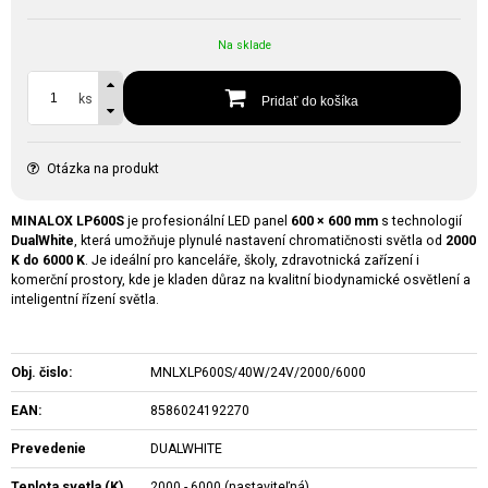
Na sklade
ks
Pridať do košíka
Otázka na produkt
MINALOX LP600S
je profesionální LED panel
600 × 600 mm
s technologií
DualWhite
, která umožňuje plynulé nastavení chromatičnosti světla od
2000
K do 6000 K
. Je ideální pro kanceláře, školy, zdravotnická zařízení i
komerční prostory, kde je kladen důraz na kvalitní biodynamické osvětlení a
inteligentní řízení světla.
Obj. čislo:
MNLXLP600S/40W/24V/2000/6000
EAN:
8586024192270
Prevedenie
DUALWHITE
Teplota svetla (K)
2000 - 6000 (nastaviteľná)