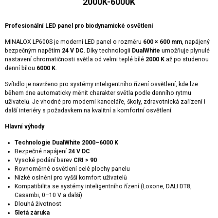
2000K-6000K
Profesionální LED panel pro biodynamické osvětlení
MINALOX LP600S je moderní LED panel o rozměru
600 × 600 mm
, napájený
bezpečným napětím
24 V DC
. Díky technologii
DualWhite
umožňuje plynulé
nastavení chromatičnosti světla od velmi teplé bílé
2000 K
až po studenou
denní bílou
6000 K
.
Svítidlo je navrženo pro systémy inteligentního řízení osvětlení, kde lze
během dne automaticky měnit charakter světla podle denního rytmu
uživatelů. Je vhodné pro moderní kanceláře, školy, zdravotnická zařízení i
další interiéry s požadavkem na kvalitní a komfortní osvětlení.
Hlavní výhody
Technologie DualWhite 2000–6000 K
Bezpečné napájení
24 V DC
Vysoké podání barev
CRI > 90
Rovnoměrné osvětlení celé plochy panelu
Nízké oslnění pro vyšší komfort uživatelů
Kompatibilita se systémy inteligentního řízení (Loxone, DALI DT8,
Casambi, 0–10 V a další)
Dlouhá životnost
5letá záruka