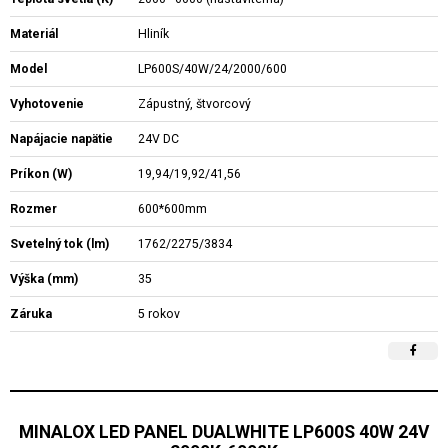
Materiál
Hliník
Model
LP600S/40W/24/2000/600
Vyhotovenie
Zápustný, štvorcový
Napájacie napätie
24V DC
Príkon (W)
19,94/19,92/41,56
Rozmer
600*600mm
Svetelný tok (lm)
1762/2275/3834
Výška (mm)
35
Záruka
5 rokov
MINALOX LED PANEL DUALWHITE LP600S 40W 24V