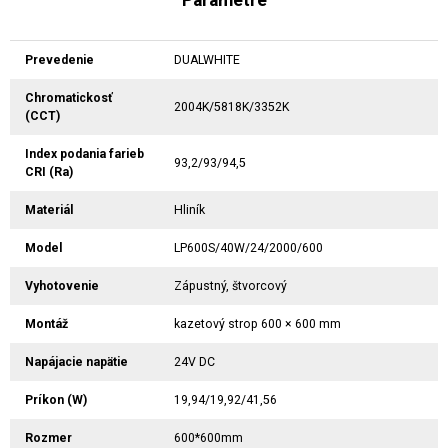
Prevedenie
DUALWHITE
Chromatickosť
2004K/5818K/3352K
(CCT)
Index podania farieb
93,2/93/94,5
CRI (Ra)
Materiál
Hliník
Model
LP600S/40W/24/2000/600
Vyhotovenie
Zápustný, štvorcový
Montáž
kazetový strop 600 × 600 mm
Napájacie napätie
24V DC
Príkon (W)
19,94/19,92/41,56
Rozmer
600*600mm