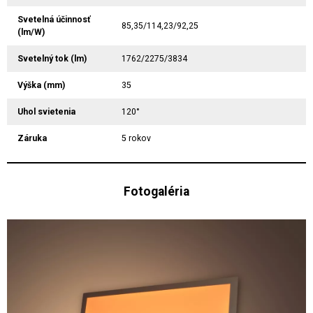
Svetelná účinnosť
85,35/114,23/92,25
(lm/W)
Svetelný tok (lm)
1762/2275/3834
Výška (mm)
35
Uhol svietenia
120°
Záruka
5 rokov
Fotogaléria