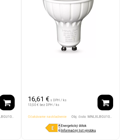
16,61
€
s DPH / ks
13,50 €
bez DPH / ks
24V/60D/4500/WH
Očakávame naskladnenie
Obj. čislo:
MNLXLBGU10/8W/24V/36D/3000/WH
Energetický štítok
Informačný list výrobku