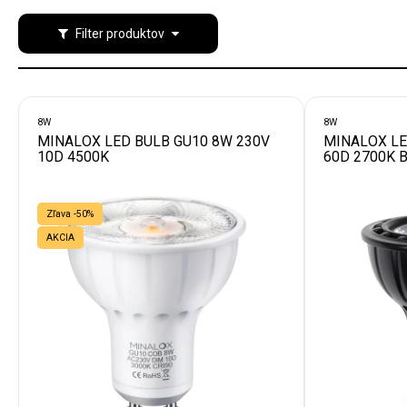
Filter produktov
8W
8W
MINALOX LED BULB GU10 8W 230V
MINALOX LE
10D 4500K
60D 2700K 
Zľava -50%
AKCIA