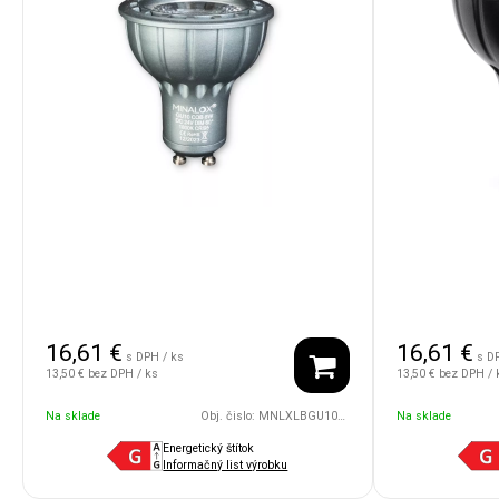
16,61
€
16,61
€
s DPH / ks
s D
13,50 €
bez DPH / ks
13,50 €
bez DPH / 
Na sklade
Obj. čislo:
MNLXLBGU10/8W/24V/60D/1800/DG
Na sklade
Energetický štítok
Informačný list výrobku