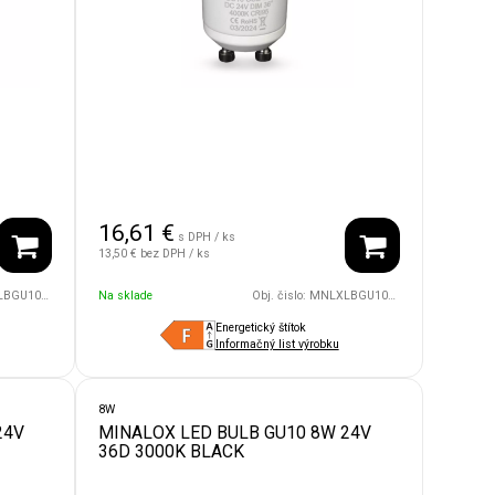
16,61
€
s DPH / ks
13,50 €
bez DPH / ks
24V/36D/4500/BK
Na sklade
Obj. čislo:
MNLXLBGU10/8W/24V/36D/4000/WH
Energetický štítok
Informačný list výrobku
8W
24V
MINALOX LED BULB GU10 8W 24V
36D 3000K BLACK