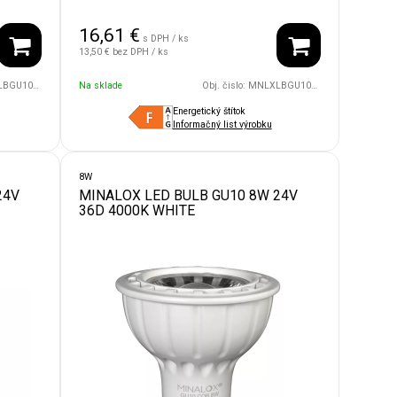
16,61
€
s DPH / ks
13,50 €
bez DPH / ks
24V/60D/4000/WH
Na sklade
Obj. čislo:
MNLXLBGU10/8W/24V/60D/4000/BK
Energetický štítok
Informačný list výrobku
8W
24V
MINALOX LED BULB GU10 8W 24V
36D 4000K WHITE