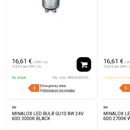
16,61
€
16,61
€
s DPH / ks
s D
13,50 €
bez DPH / ks
13,50 €
bez DPH / 
Na sklade
Obj. čislo:
MNLXLBGU10/8W/24V/60D/4000/DG
Očakávame naskla
Energetický štítok
Informačný list výrobku
8W
8W
MINALOX LED BULB GU10 8W 24V
MINALOX LE
60D 3000K BLACK
60D 2700K 