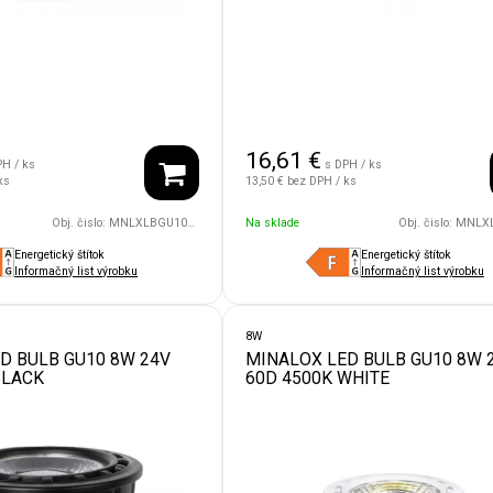
16,61
€
PH / ks
s DPH / ks
ks
13,50 €
bez DPH / ks
Obj. čislo:
MNLXLBGU10/8W/24V/60D/2700/BK
Na sklade
Obj. čislo:
MNLXLBGU10/8W/
Energetický štítok
Energetický štítok
Informačný list výrobku
Informačný list výrobku
8W
D BULB GU10 8W 24V
MINALOX LED BULB GU10 8W 
BLACK
60D 4500K WHITE