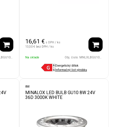
16,61
€
s DPH / ks
13,50 €
bez DPH / ks
24V/60D/2700/DG
Na sklade
Obj. čislo:
MNLXLBGU10/8W/24V/60D/1800/WH
Energetický štítok
Informačný list výrobku
8W
24V
MINALOX LED BULB GU10 8W 24V
36D 3000K WHITE