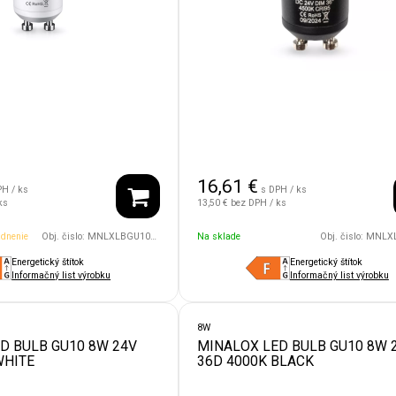
16,61
€
PH / ks
s DPH / ks
ks
13,50 €
bez DPH / ks
dnenie
Obj. čislo:
MNLXLBGU10/8W/24V/60D/3000/WH
Na sklade
Obj. čislo:
MNLXLBGU10/8W/
Energetický štítok
Energetický štítok
Informačný list výrobku
Informačný list výrobku
8W
D BULB GU10 8W 24V
MINALOX LED BULB GU10 8W 
WHITE
36D 4000K BLACK