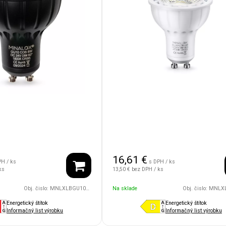
16,61
€
PH / ks
s DPH / ks
ks
13,50 €
bez DPH / ks
Obj. čislo:
MNLXLBGU10/8W/24V/60D/1800/BK
Na sklade
Obj. čislo:
MNLXLBGU10/8W/
Energetický štítok
Energetický štítok
Informačný list výrobku
Informačný list výrobku