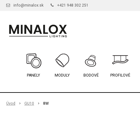
info@minalox.sk
+421 948 302 251
PANELY
MODULY
BODOVÉ
PROFILOVÉ
Úvod
GU10
8W