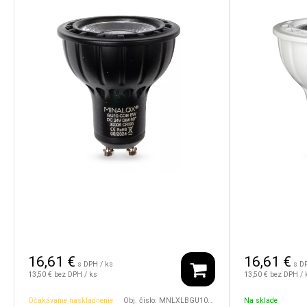
16,61
€
16,61
€
s DPH / ks
s D
13,50 €
bez DPH / ks
13,50 €
bez DPH / 
Očakávame naskladnenie
Obj. čislo:
MNLXLBGU10/8W/24V/60D/3000/BK
Na sklade