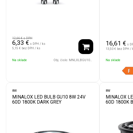
12,66 €
s DPH
6,33
€
16,61
€
s DPH / ks
s D
5,15 €
bez DPH / ks
13,50 €
bez DPH / 
Na sklade
Obj. čislo:
MNLXLBGU10/8W/230V/10D/4500
Na sklade
8W
8W
MINALOX LED BULB GU10 8W 24V
MINALOX LE
60D 1800K DARK GREY
60D 1800K 