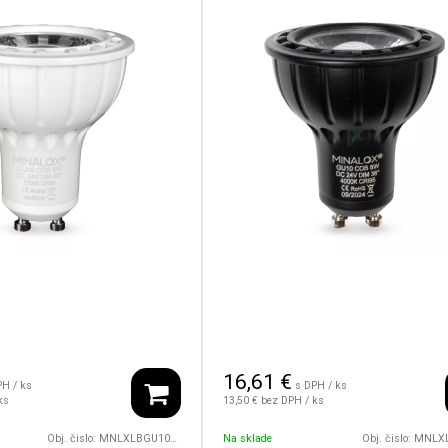
16,61
€
PH / ks
s DPH / ks
ks
13,50 €
bez DPH / ks
Obj. čislo:
MNLXLBGU10/8W/24V/60D/2700/WH
Na sklade
Obj. čislo:
MNLXLBGU10/8W/