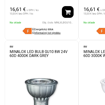
16,61
€
16,61
€
s DPH / ks
s D
13,50 €
bez DPH / ks
13,50 €
bez DPH / 
Na sklade
Obj. čislo:
MNLXLBGU10/8W/24V/60D/4500/DG
Na sklade
Energetický štítok
Informačný list výrobku
8W
8W
MINALOX LED BULB GU10 8W 24V
MINALOX LE
60D 4000K DARK GREY
60D 3000K 