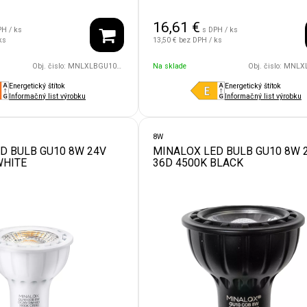
16,61
€
PH / ks
s DPH / ks
ks
13,50 €
bez DPH / ks
Obj. čislo:
MNLXLBGU10/8W/24V/60D/4500/BK
Na sklade
Obj. čislo:
MNLXLBGU10/8W/
Energetický štítok
Energetický štítok
Informačný list výrobku
Informačný list výrobku
8W
D BULB GU10 8W 24V
MINALOX LED BULB GU10 8W 
WHITE
36D 4500K BLACK