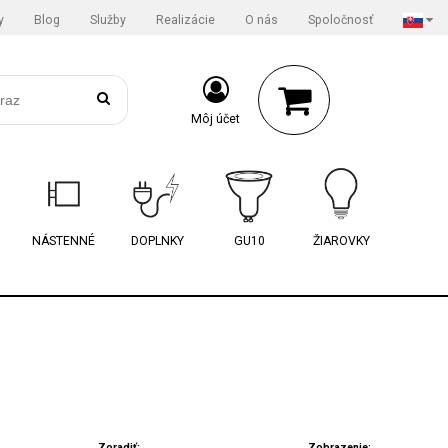
y
Blog
Služby
Realizácie
O nás
Spoločnosť
Môj účet
NÁSTENNÉ
DOPLNKY
GU10
ŽIAROVKY
Zoradiť:
Zobrazenie: