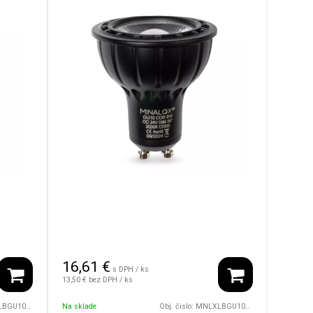
16,61
€
s DPH / ks
13,50 €
bez DPH / ks
24V/36D/4000/BK
Na sklade
Obj. čislo:
MNLXLBGU10/8W/24V/36D/3000/BK