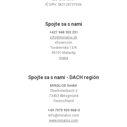
IČ DPH: SK2120737036
Spojte sa s nami
+421 948 302 251
info@minalox.sk
showroom
Továrenská 13/K
90101 Malacky
mapa
Spojte sa s nami - DACH región
MINALOX GmbH
Oberholenbach 3
73453 Abtsgmünd
Deutschland
+49 7975 959 968-0
info@minalox.com
www.minalox.com