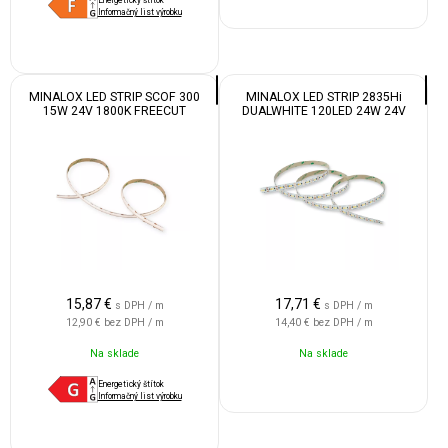
Informačný list výrobku
MINALOX LED STRIP SCOF 300
MINALOX LED STRIP 2835Hi
15W 24V 1800K FREECUT
DUALWHITE 120LED 24W 24V
1800K-4500K
15,87
€
17,71
€
s DPH / m
s DPH / m
12,90 €
bez DPH / m
14,40 €
bez DPH / m
Na sklade
Na sklade
Energetický štítok
Informačný list výrobku