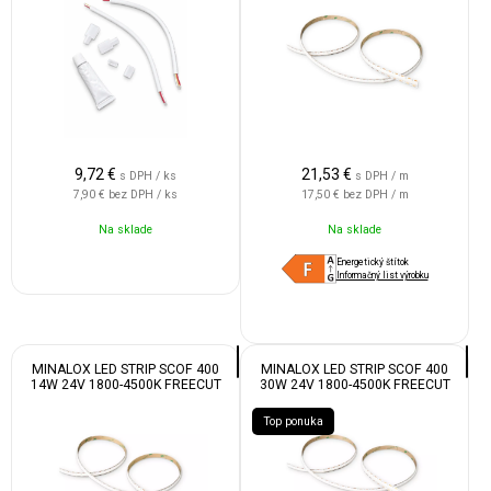
9,72
€
21,53
€
s DPH / ks
s DPH / m
7,90 €
bez DPH / ks
17,50 €
bez DPH / m
Na sklade
Na sklade
Energetický štítok
Informačný list výrobku
MINALOX LED STRIP SCOF 400
MINALOX LED STRIP SCOF 400
14W 24V 1800-4500K FREECUT
30W 24V 1800-4500K FREECUT
IP20
IP20
Top ponuka