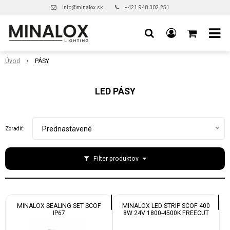
info@minalox.sk
+421 948 302 251
Úvod
PÁSY
LED PÁSY
Prednastavené
Zoradiť:
Filter produktov
MINALOX SEALING SET SCOF
MINALOX LED STRIP SCOF 400
IP67
8W 24V 1800-4500K FREECUT
IP20