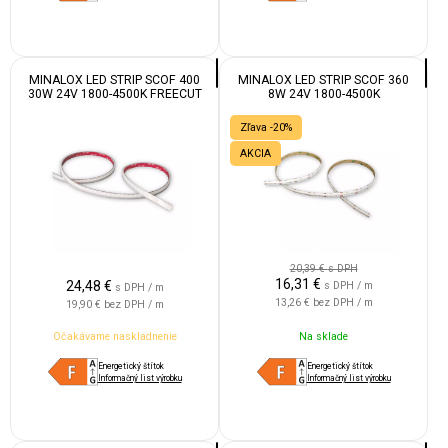
MINALOX LED STRIP SCOF 400
MINALOX LED STRIP SCOF 360
30W 24V 1800-4500K FREECUT
8W 24V 1800-4500K
IP67
Zľava -20%
AKCIA
20,39 €
s DPH
16,31
€
24,48
€
s DPH / m
s DPH / m
13,26 €
bez DPH / m
19,90 €
bez DPH / m
Očakávame naskladnenie
Na sklade
Energetický štítok
Energetický štítok
Informačný list výrobku
Informačný list výrobku