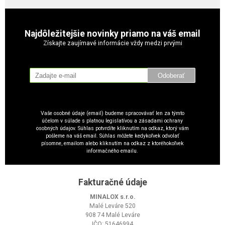
Najdôležitejšie novinky priamo na váš email
Získajte zaujímavé informácie vždy medzi prvými
Odoberať
Vaše osobné údaje (email) budeme spracovávať len za týmto
účelom v súlade s platnou legislatívou a zásadami ochrany
osobných údajov. Súhlas potvrdíte kliknutím na odkaz, ktorý vám
pošleme na váš email. Súhlas môžete kedykoľvek odvolať
písomne, emailom alebo kliknutím na odkaz z ktoréhokoľvek
informačného emailu.
Fakturačné údaje
MINALOX s.r.o.
Malé Leváre 520
908 74 Malé Leváre
IČO: 51646994