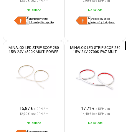
12,90 €
bez DPH / m
12,90 €
bez DPH / m
Na sklade
Na sklade
Energetický štítok
Energetický štítok
Informačný list výrobku
Informačný list výrobku
MINALOX LED STRIP SCOF 280
MINALOX LED STRIP SCOF 280
15W 24V 4500K MULTI POWER
15W 24V 2700K IP67 MULTI
POWER
15,87
€
17,71
€
s DPH / m
s DPH / m
12,90 €
bez DPH / m
14,40 €
bez DPH / m
Na sklade
Na sklade
Energetický štítok