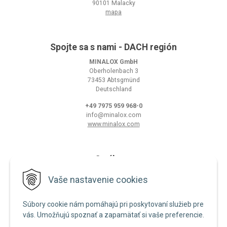
90101 Malacky
mapa
Spojte sa s nami - DACH región
MINALOX GmbH
Oberholenbach 3
73453 Abtsgmünd
Deutschland
+49 7975 959 968-0
info@minalox.com
www.minalox.com
O nákupe
Obchodné podmienky
Vaše nastavenie cookies
Ochrana osobných údajov
Súbory cookie nám pomáhajú pri poskytovaní služieb pre
Zásady používania cookies
vás. Umožňujú spoznať a zapamätať si vaše preferencie.