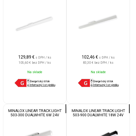
120° 1800-4500K WHITE
120° 1800-4500K WHITE
129,89
€
102,46
€
s DPH / ks
s DPH / ks
105,60 €
bez DPH / ks
83,30 €
bez DPH / ks
Na sklade
Na sklade
Energetický štítok
Energetický štítok
Informačný list výrobku
Informačný list výrobku
MINALOX LINEAR TRACK LIGHT
MINALOX LINEAR TRACK LIGHT
503-300 DUALWHITE 6W 24V
503-900 DUALWHITE 18W 24V
120° 1800-4500K WHITE
120° 1800-4500K BLACK