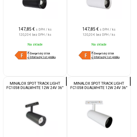
147,85
€
147,85
€
s DPH / ks
s DPH / ks
120,20 €
bez DPH / ks
120,20 €
bez DPH / ks
Na sklade
Na sklade
Energetický štítok
Energetický štítok
Informačný list výrobku
Informačný list výrobku
MINALOX SPOT TRACK LIGHT
MINALOX SPOT TRACK LIGHT
FC1058 DUALWHITE 12W 24V 36°
FC1058 DUALWHITE 12W 24V 36°
1800-4500K BLACK
1800-4500K WHITE