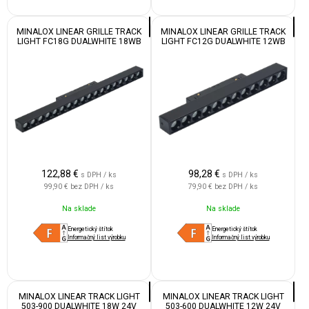
MINALOX LINEAR GRILLE TRACK
MINALOX LINEAR GRILLE TRACK
LIGHT FC18G DUALWHITE 18WB
LIGHT FC12G DUALWHITE 12WB
24V 24° 1800-4500K WHITE
24V 24° 1800-4500K WHITE
122,88
€
98,28
€
s DPH / ks
s DPH / ks
99,90 €
bez DPH / ks
79,90 €
bez DPH / ks
Na sklade
Na sklade
Energetický štítok
Energetický štítok
Informačný list výrobku
Informačný list výrobku
MINALOX LINEAR TRACK LIGHT
MINALOX LINEAR TRACK LIGHT
503-900 DUALWHITE 18W 24V
503-600 DUALWHITE 12W 24V