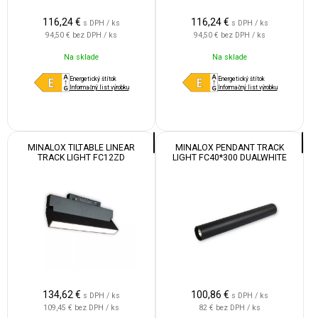
116,24
€
116,24
€
s DPH / ks
s DPH / ks
94,50 €
bez DPH / ks
94,50 €
bez DPH / ks
Na sklade
Na sklade
Energetický štítok
Energetický štítok
Informačný list výrobku
Informačný list výrobku
MINALOX TILTABLE LINEAR
MINALOX PENDANT TRACK
TRACK LIGHT FC12ZD
LIGHT FC40*300 DUALWHITE
DUALWHITE 12W 24V 120° 1800-
12W 24V 24° 1800-4500K BLACK
4500K BLACK
134,62
€
100,86
€
s DPH / ks
s DPH / ks
109,45 €
bez DPH / ks
82 €
bez DPH / ks