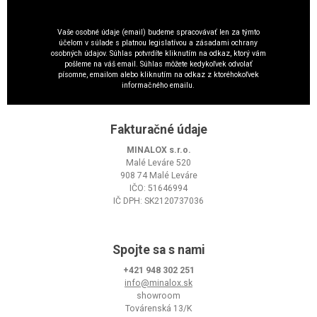
Vaše osobné údaje (email) budeme spracovávať len za týmto
účelom v súlade s platnou legislatívou a zásadami ochrany
osobných údajov. Súhlas potvrdíte kliknutím na odkaz, ktorý vám
pošleme na váš email. Súhlas môžete kedykoľvek odvolať
písomne, emailom alebo kliknutím na odkaz z ktoréhokoľvek
informačného emailu.
Fakturačné údaje
MINALOX s.r.o.
Malé Leváre 520
908 74 Malé Leváre
IČO: 51646994
IČ DPH: SK2120737036
Spojte sa s nami
+421 948 302 251
info@minalox.sk
showroom
Továrenská 13/K