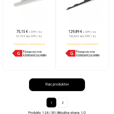
75,15
€
129,89
€
s DPH / ks
s DPH / ks
61,10 €
bez DPH / ks
105,60 €
bez DPH / ks
Očakávame naskladnenie
Očakávame naskladnenie
Energetický štítok
Energetický štítok
Informačný list výrobku
Informačný list výrobku
Viac produktov
1
2
Produkty:
1
-
24
/
30
| Aktuálna strana:
1
/
2