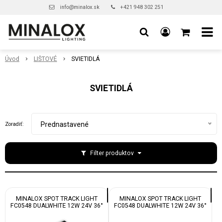
info@minalox.sk
+421 948 302 251
Úvod
LIŠTOVÉ
SVIETIDLÁ
SVIETIDLÁ
Prednastavené
Zoradiť:
Filter produktov
MINALOX SPOT TRACK LIGHT
MINALOX SPOT TRACK LIGHT
FC0548 DUALWHITE 12W 24V 36°
FC0548 DUALWHITE 12W 24V 36°
1800-4500K BLACK
1800-4500K WHITE