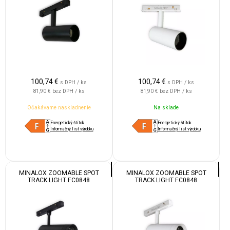
100,74
€
100,74
€
s DPH / ks
s DPH / ks
81,90 €
bez DPH / ks
81,90 €
bez DPH / ks
Očakávame naskladnenie
Na sklade
Energetický štítok
Energetický štítok
Informačný list výrobku
Informačný list výrobku
MINALOX ZOOMABLE SPOT
MINALOX ZOOMABLE SPOT
TRACK LIGHT FC0848
TRACK LIGHT FC0848
DUALWHITE 12W 24V 15-55°
DUALWHITE 12W 24V 15-55°
1800-4500K BLACK
1800-4500K WHITE