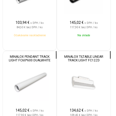
103,94
€
145,02
€
s DPH / ks
s DPH / ks
84,50 €
bez DPH / ks
117,90 €
bez DPH / ks
Očakávame naskladnenie
Na sklade
MINALOX PENDANT TRACK
MINALOX TILTABLE LINEAR
LIGHT FC60*600 DUALWHITE
TRACK LIGHT FC12ZD
12W 24V 24° 1800-4500K WHITE
DUALWHITE 12W 24V 120° 1800-
4500K WHITE
145,02
€
134,62
€
s DPH / ks
s DPH / ks
117,90 €
bez DPH / ks
109,45 €
bez DPH / ks