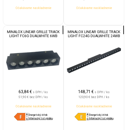
Očakávame naskladnenie
Očakávame naskladnenie
MINALOX LINEAR GRILLE TRACK
MINALOX LINEAR GRILLE TRACK
LIGHT FC6G DUALWHITE 6WB
LIGHT FC24G DUALWHITE 24WB
24V 24° 1800-4500K WHITE
24V 24° 1800-4500K WHITE
63,84
€
148,71
€
s DPH / ks
s DPH / ks
51,90 €
bez DPH / ks
120,90 €
bez DPH / ks
Očakávame naskladnenie
Očakávame naskladnenie
Energetický štítok
Energetický štítok
Informačný list výrobku
Informačný list výrobku