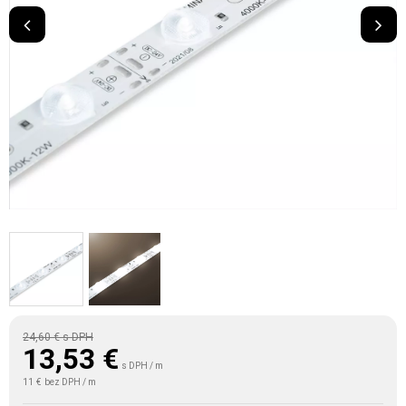
24,60 €
s DPH
13,53
€
s DPH / m
11 €
bez DPH / m