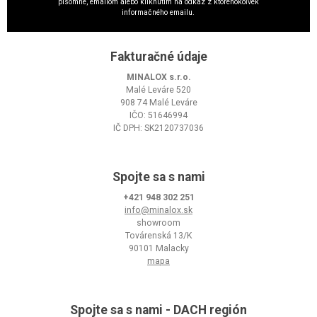
písomne, emailom alebo kliknutím na odkaz z ktoréhokoľvek
informačného emailu.
Fakturačné údaje
MINALOX s.r.o.
Malé Leváre 520
908 74 Malé Leváre
IČO: 51646994
IČ DPH: SK2120737036
Spojte sa s nami
+421 948 302 251
info@minalox.sk
showroom
Továrenská 13/K
90101 Malacky
mapa
Spojte sa s nami - DACH región