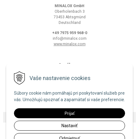
MINALOX GmbH
Oberholenbach 3
73453 Abtsgmünd
Deutschland
+49 7975 959 968-0
info@minalox.com
www.minalox.com
O nákupe
Obchodné podmienky
Vaše nastavenie cookies
Ochrana osobných údajov
Súbory cookie nám pomáhajú pri poskytovaní služieb pre
Zásady používania cookies
vás. Umožňujú spoznať a zapamätať si vaše preferencie.
Prijať
© 2026 Minalox •
NextShop
&
e-shop Pohoda Connector
by
NextCom s.r.o.
Nastaviť
Odmietnuť