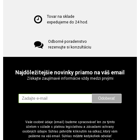
Tovar na sklade
expedujeme do 24 hod.
Odborné poradenstvo
rezervujte si konzultáciu
Najdôležitejšie novinky priamo na váš email
Získajte zaujímavé informácie vždy medzi prvými
Odoberať
Vaše osobné údaje (email) budeme spracovávať len za týmto
účelom v súlade s platnou legislatívou a zásadami ochrany
osobných údajov. Súhlas potvrdíte kliknutím na odkaz, ktorý vám
pošleme na váš email. Súhlas môžete kedykoľvek odvolať