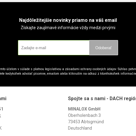
Najdôležitejšie novinky priamo na váš email
Získajte zaujímavé informácie vždy medzi prvými
Odoberať
mto účelom v súlade s platnou legislatívou a zásadami ochrany osobných údajov. Súhlas potvrd
ete kedykoľvek odvolať písomne, emailom alebo kliknutím na odkaz z ktoréhokoľvek informačn
ami
Spojte sa s nami - DACH regió
51
MINALOX GmbH
k
Oberholenbach 3
73453 Abtsgmünd
K
Deutschland