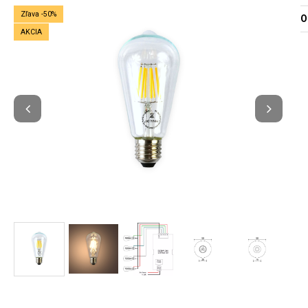
Zľava -50%
O
AKCIA