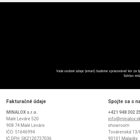
Vaše osobné údaje (email) budeme spracovávať len za tý
Súhlas môž
Fakturačné údaje
Spojte sa s n
MINALOX s.r.o.
+421 948 302 2
Malé Leváre 520
info@minalox.s
908 74 Malé Leváre
showroom
IČO: 51646994
Továrenská 13/
IČ DPH: SK2120737036
90101 Malacky