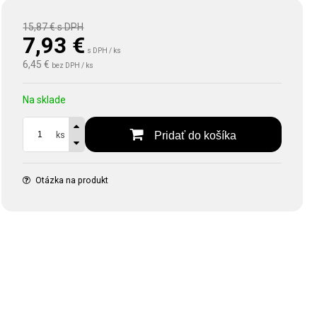
15,87 €
s DPH
7,93
€
s DPH / ks
6,45 €
bez DPH / ks
Na sklade
Pridať do košíka
ks
Otázka na produkt