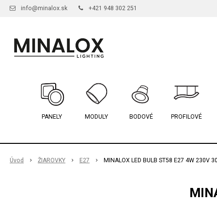
info@minalox.sk
+421 948 302 251
PANELY
MODULY
BODOVÉ
PROFILOVÉ
Úvod
ŽIAROVKY
E27
MINALOX LED BULB ST58 E27 4W 230V 3
MIN