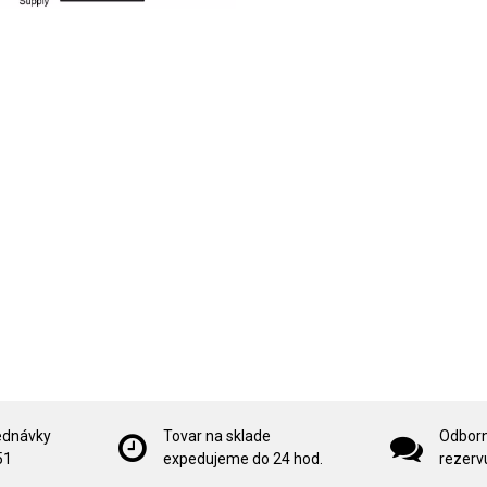
ednávky
Tovar na sklade
Odborn
51
expedujeme do 24 hod.
rezervu