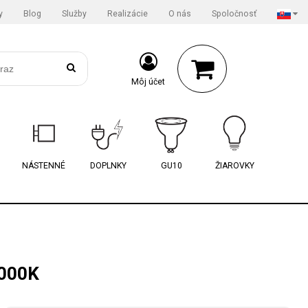
y
Blog
Služby
Realizácie
O nás
Spoločnosť
Môj účet
NÁSTENNÉ
DOPLNKY
GU10
ŽIAROVKY
000K