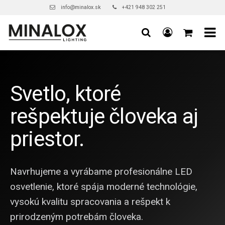
info@minalox.sk
+421 948 302 251
Svetlo, ktoré
rešpektuje človeka aj
priestor.
Navrhujeme a vyrábame profesionálne LED
osvetlenie, ktoré spája moderné technológie,
vysokú kvalitu spracovania a rešpekt k
prirodzeným potrebám človeka.