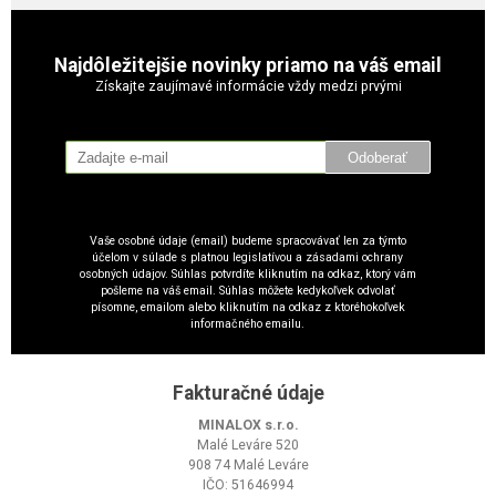
Najdôležitejšie novinky priamo na váš email
Získajte zaujímavé informácie vždy medzi prvými
Odoberať
Vaše osobné údaje (email) budeme spracovávať len za týmto
účelom v súlade s platnou legislatívou a zásadami ochrany
osobných údajov. Súhlas potvrdíte kliknutím na odkaz, ktorý vám
pošleme na váš email. Súhlas môžete kedykoľvek odvolať
písomne, emailom alebo kliknutím na odkaz z ktoréhokoľvek
informačného emailu.
Fakturačné údaje
MINALOX s.r.o.
Malé Leváre 520
908 74 Malé Leváre
IČO: 51646994