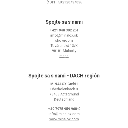
IČ DPH: SK2120737036
Spojte sa s nami
+421 948 302 251
info@minalox.sk
showroom
Továrenská 13/K
90101 Malacky
mapa
Spojte sa s nami - DACH región
MINALOX GmbH
Oberholenbach 3
73453 Abtsgmünd
Deutschland
+49 7975 959 968-0
info@minalox.com
www.minalox.com