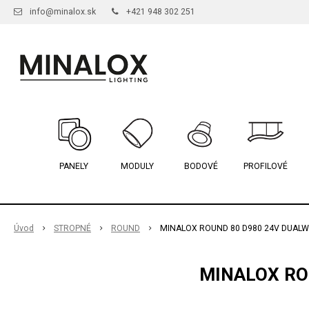
info@minalox.sk
+421 948 302 251
PANELY
MODULY
BODOVÉ
PROFILOVÉ
Úvod
STROPNÉ
ROUND
MINALOX ROUND 80 D980 24V DUALWH
MINALOX RO