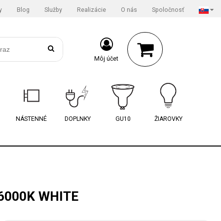
y
Blog
Služby
Realizácie
O nás
Spoločnosť
Môj účet
NÁSTENNÉ
DOPLNKY
GU10
ŽIAROVKY
6000K WHITE