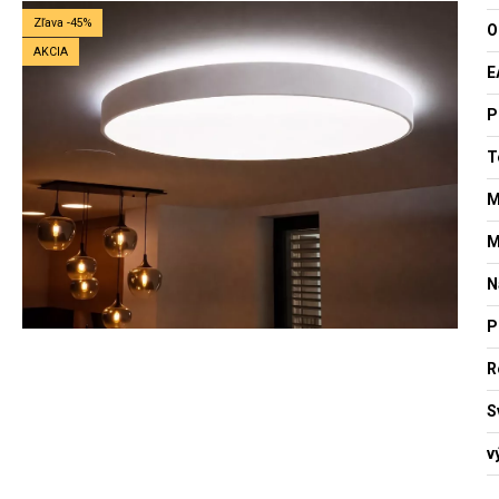
Zľava -45%
O
AKCIA
E
P
T
M
M
N
P
R
S
v