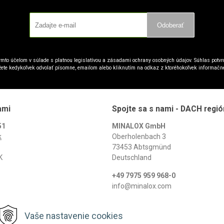
Odoberať
mto účelom v súlade s platnou legislatívou a zásadami ochrany osobných údajov. Súhlas potvrd
ete kedykoľvek odvolať písomne, emailom alebo kliknutím na odkaz z ktoréhokoľvek informačn
ami
Spojte sa s nami - DACH regió
51
MINALOX GmbH
k
Oberholenbach 3
73453 Abtsgmünd
K
Deutschland
+49 7975 959 968-0
info@minalox.com
www.minalox.com
Vaše nastavenie cookies