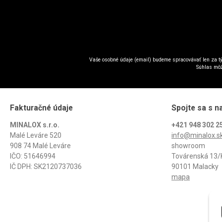
Vaše osobné údaje (email) budeme spracovávať len za tý
Súhlas môž
Fakturačné údaje
Spojte sa s n
MINALOX s.r.o.
+421 948 302 2
Malé Leváre 520
info@minalox.s
908 74 Malé Leváre
showroom
IČO: 51646994
Továrenská 13/
IČ DPH: SK2120737036
90101 Malacky
mapa