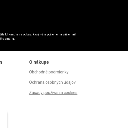
íte kliknutím na odkaz, ktorý vám pošleme na váš email.
ého emailu.
n
O nákupe
Obchodné podmienky
Ochrana osobných údajov
Zásady používania cookies