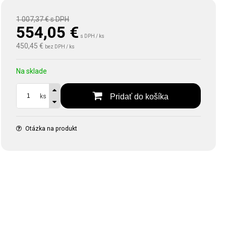
1 007,37 €
s DPH
554,05
€
s DPH / ks
450,45 €
bez DPH / ks
Na sklade
Pridať do košíka
ks
Otázka na produkt