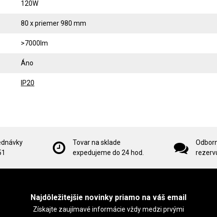
120W
80 x priemer 980 mm
>7000lm
Áno
IP20
ednávky
Tovar na sklade
Odborn
51
expedujeme do 24 hod.
rezervu
Najdôležitejšie novinky priamo na váš email
Získajte zaujímavé informácie vždy medzi prvými