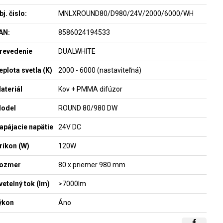
bj. čislo:
MNLXROUND80/D980/24V/2000/6000/WH
AN:
8586024194533
revedenie
DUALWHITE
eplota svetla (K)
2000 - 6000 (nastaviteľná)
ateriál
Kov + PMMA difúzor
odel
ROUND 80/980 DW
apájacie napätie
24V DC
ríkon (W)
120W
ozmer
80 x priemer 980 mm
vetelný tok (lm)
>7000lm
ýkon
Áno