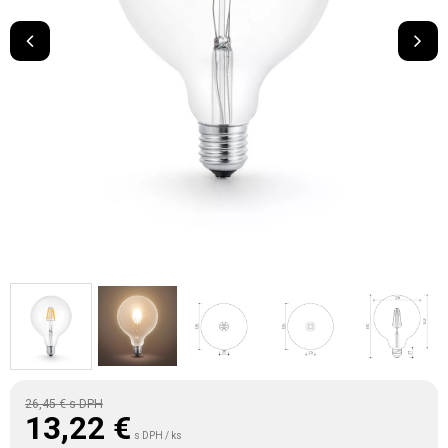
26,45 €
s DPH
13,22
€
s DPH / ks