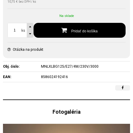
10,75 €
bez DPH / ks
Na sklade
ks
Pridať do košíka
Otázka na produkt
Obj. čislo:
MNLXLBG125/E27/4W/230V/3000
EAN:
8586024192416
Fotogaléria