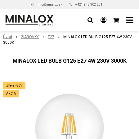
info@minalox.sk
+421 948 302 251
Úvod
ŽIAROVKY
E27
MINALOX LED BULB G125 E27 4W 230V
3000K
MINALOX LED BULB G125 E27 4W 230V 3000K
Zľava -50%
AKCIA