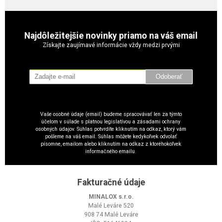
Najdôležitejšie novinky priamo na váš email
Získajte zaujímavé informácie vždy medzi prvými
Odoberať
Vaše osobné údaje (email) budeme spracovávať len za týmto
účelom v súlade s platnou legislatívou a zásadami ochrany
osobných údajov. Súhlas potvrdíte kliknutím na odkaz, ktorý vám
pošleme na váš email. Súhlas môžete kedykoľvek odvolať
písomne, emailom alebo kliknutím na odkaz z ktoréhokoľvek
informačného emailu.
Fakturačné údaje
MINALOX s.r.o.
Malé Leváre 520
908 74 Malé Leváre