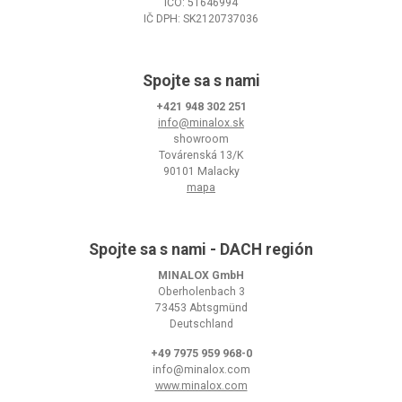
IČO: 51646994
IČ DPH: SK2120737036
Spojte sa s nami
+421 948 302 251
info@minalox.sk
showroom
Továrenská 13/K
90101 Malacky
mapa
Spojte sa s nami - DACH región
MINALOX GmbH
Oberholenbach 3
73453 Abtsgmünd
Deutschland
+49 7975 959 968-0
info@minalox.com
www.minalox.com