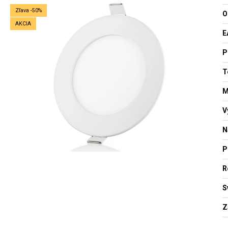
Zľava -50%
O
AKCIA
E
P
T
M
V
N
P
R
S
Z