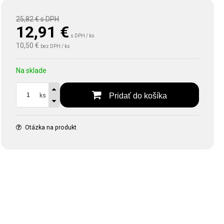
25,82 €
s DPH
12,91
€
s DPH / ks
10,50 €
bez DPH / ks
Na sklade
Pridať do košíka
ks
Otázka na produkt