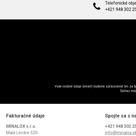
Telefonické obj
+421 948 302 2
Vaše osobné údaje (email) budeme spracovávať len za tý
Súhlas môž
Fakturačné údaje
Spojte sa s n
MINALOX s.r.o.
+421 948 302 2
Malé Leváre 520
info@minalox.s