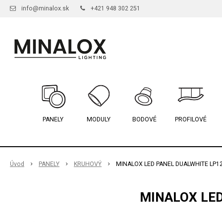
info@minalox.sk
+421 948 302 251
PANELY
MODULY
BODOVÉ
PROFILOVÉ
Úvod
PANELY
KRUHOVÝ
MINALOX LED PANEL DUALWHITE LP12
MINALOX LED