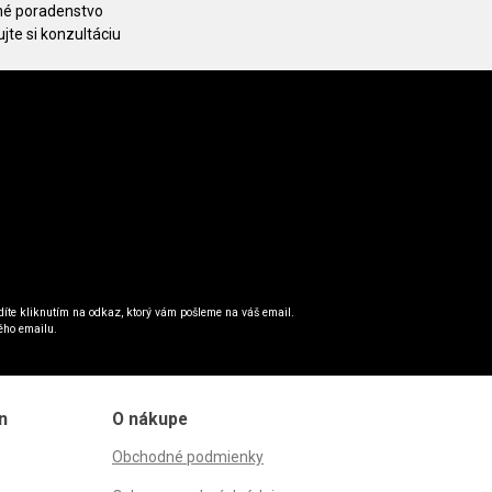
é poradenstvo
jte si konzultáciu
íte kliknutím na odkaz, ktorý vám pošleme na váš email.
ého emailu.
n
O nákupe
Obchodné podmienky