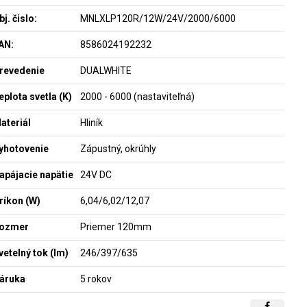
bj. čislo:
MNLXLP120R/12W/24V/2000/6000
AN:
8586024192232
revedenie
DUALWHITE
eplota svetla (K)
2000 - 6000 (nastaviteľná)
ateriál
Hliník
yhotovenie
Zápustný, okrúhly
apájacie napätie
24V DC
ríkon (W)
6,04/6,02/12,07
ozmer
Priemer 120mm
vetelný tok (lm)
246/397/635
áruka
5 rokov