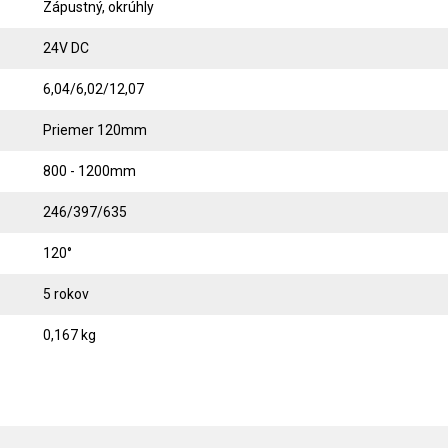
Zápustný, okrúhly
24V DC
6,04/6,02/12,07
Priemer 120mm
800 - 1200mm
246/397/635
120°
5 rokov
0,167 kg