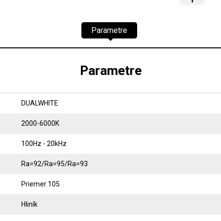
Parametre
Parametre
DUALWHITE
2000-6000K
100Hz - 20kHz
Ra=92/Ra=95/Ra=93
Priemer 105
Hliník