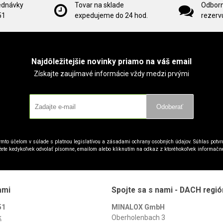
ednávky
Tovar na sklade
Odborn
51
expedujeme do 24 hod.
rezervu
Najdôležitejšie novinky priamo na váš email
Získajte zaujímavé informácie vždy medzi prvými
Odoberať
mto účelom v súlade s platnou legislatívou a zásadami ochrany osobných údajov. Súhlas potvrd
ete kedykoľvek odvolať písomne, emailom alebo kliknutím na odkaz z ktoréhokoľvek informačn
ami
Spojte sa s nami - DACH regió
51
MINALOX GmbH
k
Oberholenbach 3