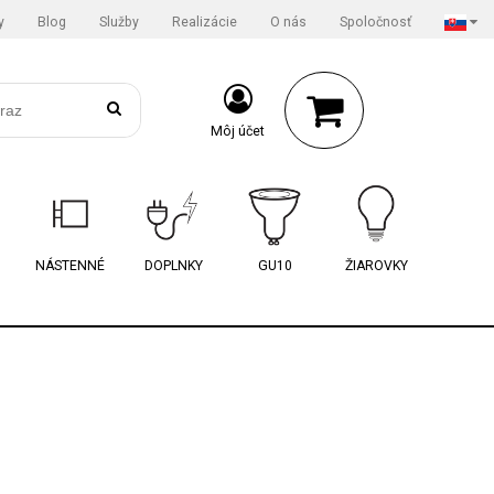
y
Blog
Služby
Realizácie
O nás
Spoločnosť
Môj účet
NÁSTENNÉ
DOPLNKY
GU10
ŽIAROVKY