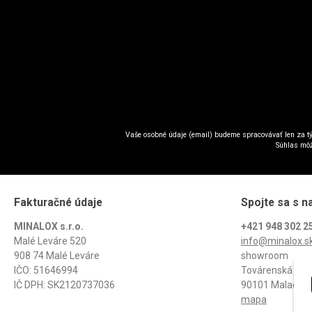
Vaše osobné údaje (email) budeme spracovávať len za tý
Súhlas môž
Fakturačné údaje
Spojte sa s n
MINALOX s.r.o.
+421 948 302 2
Malé Leváre 520
info@minalox.s
908 74 Malé Leváre
showroom
IČO: 51646994
Továrenská 13/
IČ DPH: SK2120737036
90101 Malacky
mapa