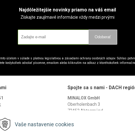
Najdôležitejšie novinky priamo na váš email
Získajte zaujímavé informácie vždy medzi prvými
Odoberať
mto účelom v súlade s platnou legislatívou a zásadami ochrany osobných údajov. Súhlas potvrd
ete kedykoľvek odvolať písomne, emailom alebo kliknutím na odkaz z ktoréhokoľvek informačn
ami
Spojte sa s nami - DACH regió
51
MINALOX GmbH
k
Oberholenbach 3
73453 Abtsgmünd
K
Deutschland
Vaše nastavenie cookies
+49 7975 959 968-0
info@minalox.com