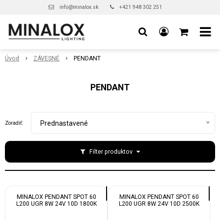
info@minalox.sk
+421 948 302 251
Úvod
ZÁVESNÉ
PENDANT
PENDANT
Prednastavené
Zoradiť:
Filter produktov
MINALOX PENDANT SPOT 60
MINALOX PENDANT SPOT 60
L200 UGR 8W 24V 10D 1800K
L200 UGR 8W 24V 10D 2500K
WHITE
WHITE