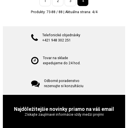
1
2
3
4
Produkty:
73
-
88
/
88
| Aktuálna strana:
4
/
4
Telefonické objednávky
+421 948 302 251
Tovar na sklade
expedujeme do 24 hod.
Odborné poradenstvo
rezervujte si konzultáciu
Najdôležitejšie novinky priamo na váš email
Získajte zaujímavé informácie vždy medzi prvými