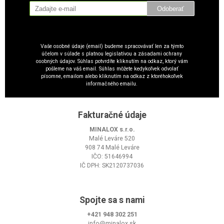
Odoberať
Vaše osobné údaje (email) budeme spracovávať len za týmto
účelom v súlade s platnou legislatívou a zásadami ochrany
osobných údajov. Súhlas potvrdíte kliknutím na odkaz, ktorý vám
pošleme na váš email. Súhlas môžete kedykoľvek odvolať
písomne, emailom alebo kliknutím na odkaz z ktoréhokoľvek
informačného emailu.
Fakturačné údaje
MINALOX s.r.o.
Malé Leváre 520
908 74 Malé Leváre
IČO: 51646994
IČ DPH: SK2120737036
Spojte sa s nami
+421 948 302 251
info@minalox.sk