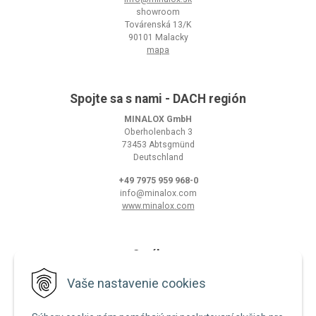
showroom
Továrenská 13/K
90101 Malacky
mapa
Spojte sa s nami - DACH región
MINALOX GmbH
Oberholenbach 3
73453 Abtsgmünd
Deutschland
+49 7975 959 968-0
info@minalox.com
www.minalox.com
O nákupe
Obchodné podmienky
Vaše nastavenie cookies
Ochrana osobných údajov