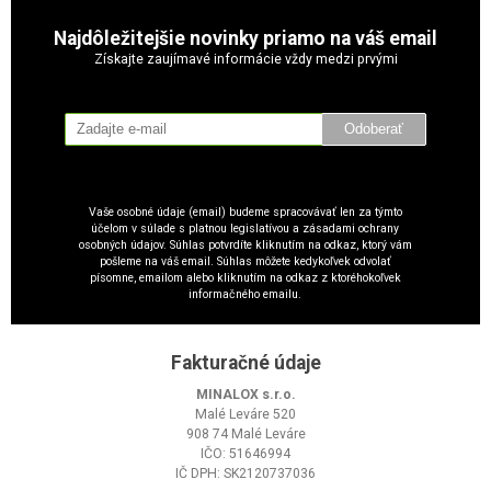
Najdôležitejšie novinky priamo na váš email
Získajte zaujímavé informácie vždy medzi prvými
Odoberať
Vaše osobné údaje (email) budeme spracovávať len za týmto
účelom v súlade s platnou legislatívou a zásadami ochrany
osobných údajov. Súhlas potvrdíte kliknutím na odkaz, ktorý vám
pošleme na váš email. Súhlas môžete kedykoľvek odvolať
písomne, emailom alebo kliknutím na odkaz z ktoréhokoľvek
informačného emailu.
Fakturačné údaje
MINALOX s.r.o.
Malé Leváre 520
908 74 Malé Leváre
IČO: 51646994
IČ DPH: SK2120737036