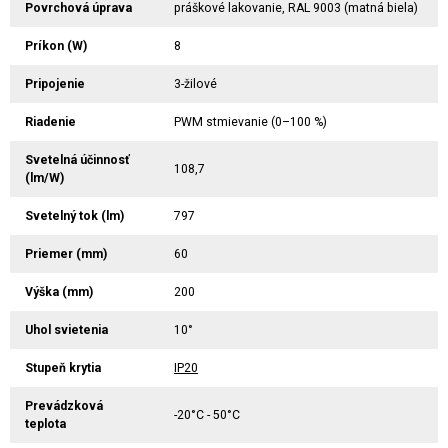
Povrchová úprava
práškové lakovanie, RAL 9003 (matná biela)
Príkon (W)
8
Pripojenie
3-žilové
Riadenie
PWM stmievanie (0–100 %)
Svetelná účinnosť
108,7
(lm/W)
Svetelný tok (lm)
797
Priemer (mm)
60
Výška (mm)
200
Uhol svietenia
10°
Stupeň krytia
IP20
Prevádzková
-20°C - 50°C
teplota