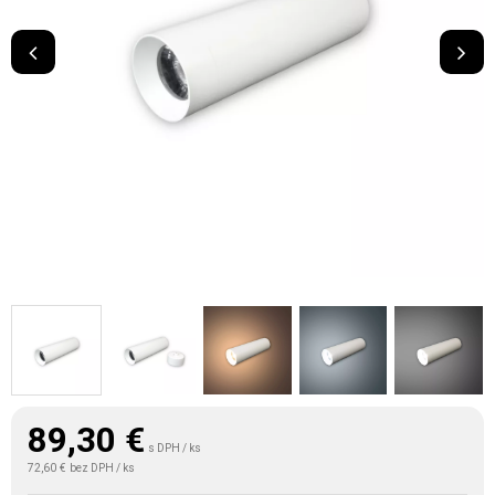
89,30
€
s DPH / ks
72,60 €
bez DPH / ks