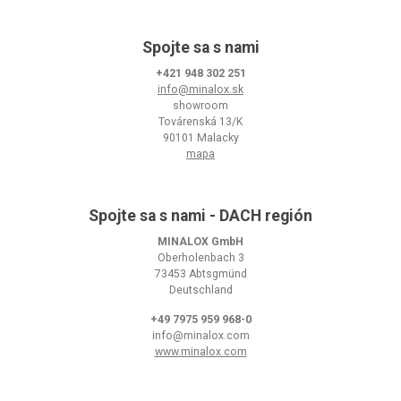
Spojte sa s nami
+421 948 302 251
info@minalox.sk
showroom
Továrenská 13/K
90101 Malacky
mapa
Spojte sa s nami - DACH región
MINALOX GmbH
Oberholenbach 3
73453 Abtsgmünd
Deutschland
+49 7975 959 968-0
info@minalox.com
www.minalox.com