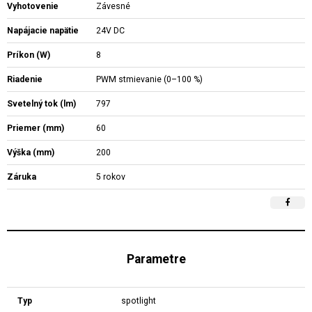
Vyhotovenie
Závesné
Napájacie napätie
24V DC
Príkon (W)
8
Riadenie
PWM stmievanie (0–100 %)
Svetelný tok (lm)
797
Priemer (mm)
60
Výška (mm)
200
Záruka
5 rokov
Parametre
Typ
spotlight