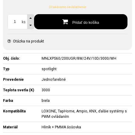
Očakávame naskladnenie
ks
Pridať do košíka
Otázka na produkt
Obj. čislo:
MNLXPS60/200UGR/8W/24V/10D/3000/WH
Typ
spotlight
Prevedenie
Jednofarebné
Teplota svetla (K)
3000
Farba
biela
Kompatibilita
LOXONE, TapHome, Ampio, KNX, ďalšie systémy s
PWM ovládaním
Materiál
Hliník + PMMA šošovka