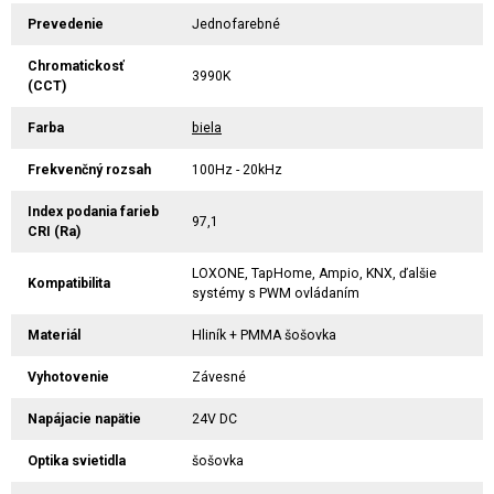
Prevedenie
Jednofarebné
Chromatickosť
3990K
(CCT)
Farba
biela
Frekvenčný rozsah
100Hz - 20kHz
Index podania farieb
97,1
CRI (Ra)
LOXONE, TapHome, Ampio, KNX, ďalšie
Kompatibilita
systémy s PWM ovládaním
Materiál
Hliník + PMMA šošovka
Vyhotovenie
Závesné
Napájacie napätie
24V DC
Optika svietidla
šošovka