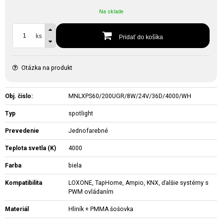
Na sklade
ks
Pridať do košíka
Otázka na produkt
Obj. čislo:
MNLXPS60/200UGR/8W/24V/36D/4000/WH
Typ
spotlight
Prevedenie
Jednofarebné
Teplota svetla (K)
4000
Farba
biela
Kompatibilita
LOXONE, TapHome, Ampio, KNX, ďalšie systémy s
PWM ovládaním
Materiál
Hliník + PMMA šošovka