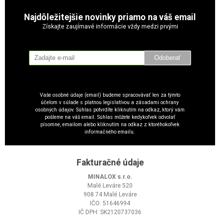
Najdôležitejšie novinky priamo na váš email
Získajte zaujímavé informácie vždy medzi prvými
Odoberať
Vaše osobné údaje (email) budeme spracovávať len za týmto
účelom v súlade s platnou legislatívou a zásadami ochrany
osobných údajov. Súhlas potvrdíte kliknutím na odkaz, ktorý vám
pošleme na váš email. Súhlas môžete kedykoľvek odvolať
písomne, emailom alebo kliknutím na odkaz z ktoréhokoľvek
informačného emailu.
Fakturačné údaje
MINALOX s.r.o.
Malé Leváre 520
908 74 Malé Leváre
IČO: 51646994
IČ DPH: SK2120737036