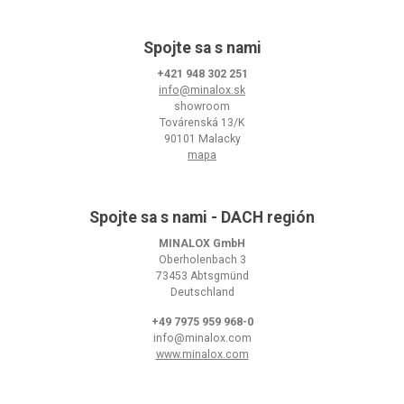
Spojte sa s nami
+421 948 302 251
info@minalox.sk
showroom
Továrenská 13/K
90101 Malacky
mapa
Spojte sa s nami - DACH región
MINALOX GmbH
Oberholenbach 3
73453 Abtsgmünd
Deutschland
+49 7975 959 968-0
info@minalox.com
www.minalox.com