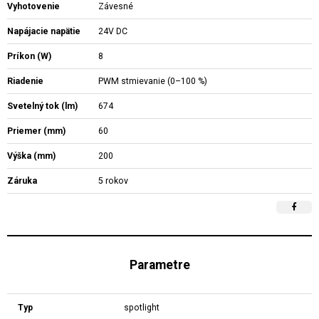
Vyhotovenie
Závesné
Napájacie napätie
24V DC
Príkon (W)
8
Riadenie
PWM stmievanie (0–100 %)
Svetelný tok (lm)
674
Priemer (mm)
60
Výška (mm)
200
Záruka
5 rokov
Parametre
Typ
spotlight