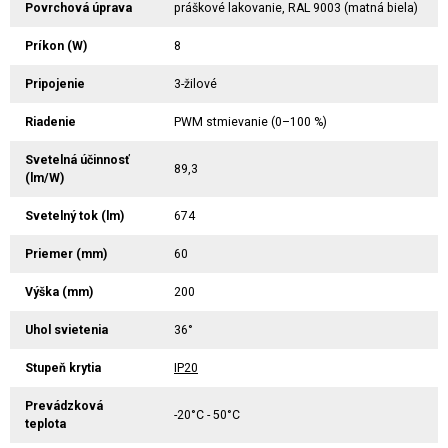
Povrchová úprava
práškové lakovanie, RAL 9003 (matná biela)
Príkon (W)
8
Pripojenie
3-žilové
Riadenie
PWM stmievanie (0–100 %)
Svetelná účinnosť
89,3
(lm/W)
Svetelný tok (lm)
674
Priemer (mm)
60
Výška (mm)
200
Uhol svietenia
36°
Stupeň krytia
IP20
Prevádzková
-20°C - 50°C
teplota