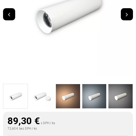
89,30
€
s DPH / ks
72,60 €
bez DPH / ks