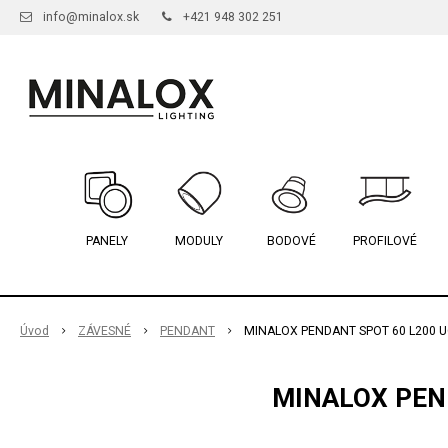
info@minalox.sk
+421 948 302 251
PANELY
MODULY
BODOVÉ
PROFILOVÉ
Úvod
ZÁVESNÉ
PENDANT
MINALOX PENDANT SPOT 60 L200 U
MINALOX PEND