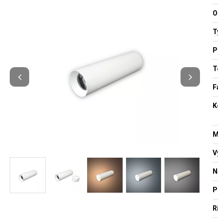
O
T
P
T
F
K
M
V
N
P
R