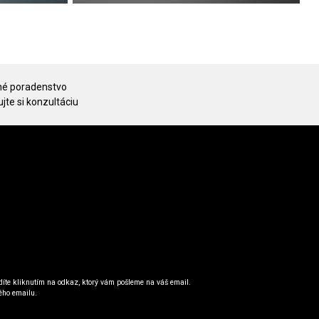
é poradenstvo
jte si konzultáciu
íte kliknutím na odkaz, ktorý vám pošleme na váš email.
ého emailu.