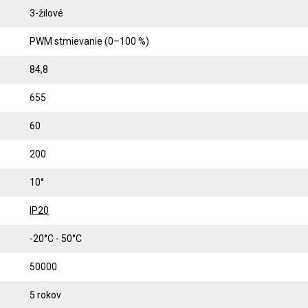
3-žilové
PWM stmievanie (0–100 %)
84,8
655
60
200
10°
IP20
-20°C - 50°C
50000
5 rokov