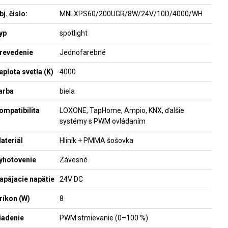
bj. čislo:
MNLXPS60/200UGR/8W/24V/10D/4000/WH
yp
spotlight
revedenie
Jednofarebné
eplota svetla (K)
4000
arba
biela
ompatibilita
LOXONE, TapHome, Ampio, KNX, ďalšie
systémy s PWM ovládaním
ateriál
Hliník + PMMA šošovka
yhotovenie
Závesné
apájacie napätie
24V DC
ríkon (W)
8
iadenie
PWM stmievanie (0–100 %)