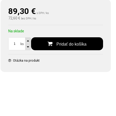
89,30
€
s DPH / ks
72,60 €
bez DPH / ks
Na sklade
Pridať do košíka
ks
Otázka na produkt