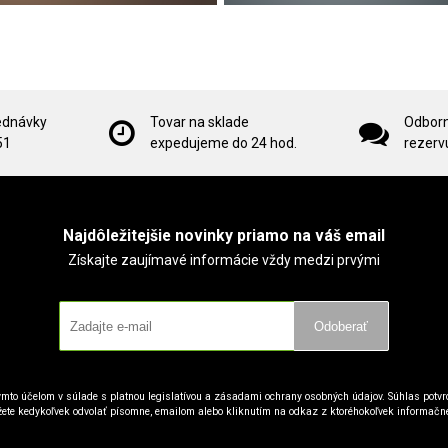
ednávky
Tovar na sklade
Odborn
51
expedujeme do 24 hod.
rezervu
Najdôležitejšie novinky priamo na váš email
Získajte zaujímavé informácie vždy medzi prvými
Odoberať
mto účelom v súlade s platnou legislatívou a zásadami ochrany osobných údajov. Súhlas potvrd
ete kedykoľvek odvolať písomne, emailom alebo kliknutím na odkaz z ktoréhokoľvek informačn