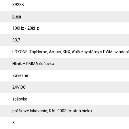
3923K
biela
100Hz - 20kHz
93,7
LOXONE, TapHome, Ampio, KNX, ďalšie systémy s PWM ovládan
Hliník + PMMA šošovka
Závesné
24V DC
šošovka
práškové lakovanie, RAL 9003 (matná biela)
8