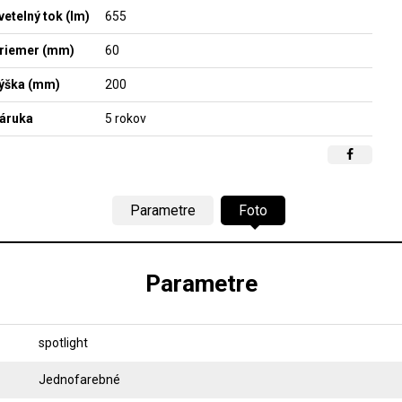
vetelný tok (lm)
655
riemer (mm)
60
ýška (mm)
200
áruka
5 rokov
Parametre
Foto
Parametre
spotlight
Jednofarebné