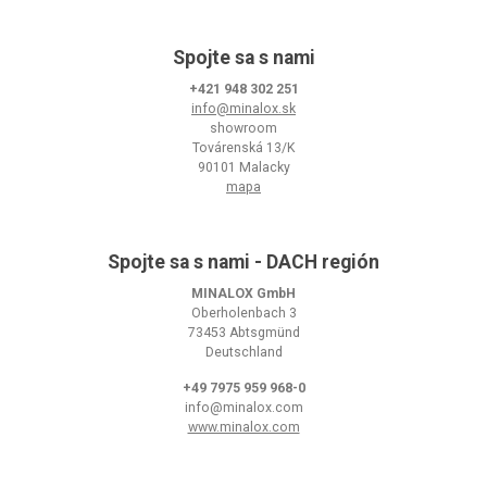
Spojte sa s nami
+421 948 302 251
info@minalox.sk
showroom
Továrenská 13/K
90101 Malacky
mapa
Spojte sa s nami - DACH región
MINALOX GmbH
Oberholenbach 3
73453 Abtsgmünd
Deutschland
+49 7975 959 968-0
info@minalox.com
www.minalox.com