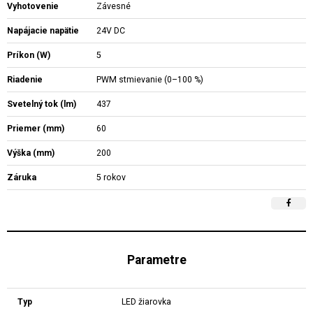
Vyhotovenie
Závesné
Napájacie napätie
24V DC
Príkon (W)
5
Riadenie
PWM stmievanie (0–100 %)
Svetelný tok (lm)
437
Priemer (mm)
60
Výška (mm)
200
Záruka
5 rokov
Parametre
Typ
LED žiarovka