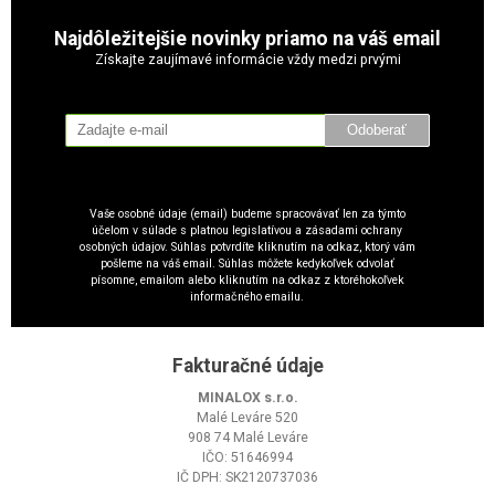
Najdôležitejšie novinky priamo na váš email
Získajte zaujímavé informácie vždy medzi prvými
Odoberať
Vaše osobné údaje (email) budeme spracovávať len za týmto
účelom v súlade s platnou legislatívou a zásadami ochrany
osobných údajov. Súhlas potvrdíte kliknutím na odkaz, ktorý vám
pošleme na váš email. Súhlas môžete kedykoľvek odvolať
písomne, emailom alebo kliknutím na odkaz z ktoréhokoľvek
informačného emailu.
Fakturačné údaje
MINALOX s.r.o.
Malé Leváre 520
908 74 Malé Leváre
IČO: 51646994
IČ DPH: SK2120737036