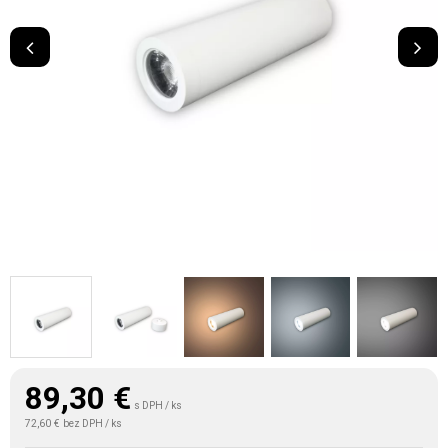
89,30
€
s DPH / ks
72,60 €
bez DPH / ks