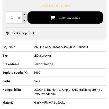
Očakávame naskladnenie
ks
Pridať do košíka
Otázka na produkt
Obj. čislo:
MNLXPS60/200/5W/24V/60D/3000/WH
Typ
LED žiarovka
Prevedenie
Jednofarebné
Teplota svetla (K)
3000
Farba
biela
Kompatibilita
LOXONE, TapHome, Ampio, KNX, ďalšie systémy s
PWM ovládaním
Materiál
Hliník + PMMA šošovka