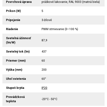
Povrchová úprava
práškové lakovanie, RAL 9003 (matná biela)
Príkon (W)
5
Pripojenie
3-žilové
Riadenie
PWM stmievanie (0–100 %)
Svetelná účinnosť
87,9
(lm/W)
Svetelný tok (lm)
437
Priemer (mm)
60
Výška (mm)
200
Uhol svietenia
60°
Stupeň krytia
IP20
Prevádzková
-20°C - 50°C
teplota