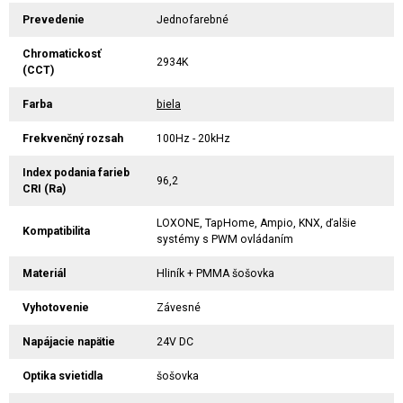
Prevedenie
Jednofarebné
Chromatickosť
2934K
(CCT)
Farba
biela
Frekvenčný rozsah
100Hz - 20kHz
Index podania farieb
96,2
CRI (Ra)
LOXONE, TapHome, Ampio, KNX, ďalšie
Kompatibilita
systémy s PWM ovládaním
Materiál
Hliník + PMMA šošovka
Vyhotovenie
Závesné
Napájacie napätie
24V DC
Optika svietidla
šošovka