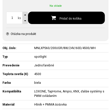
Na sklade
ks
Pridať do košíka
Otázka na produkt
Obj. čislo:
MNLXPS60/200UGR/8W/24V/60D/4500/WH
Typ
spotlight
Prevedenie
Jednofarebné
Teplota svetla (K)
4500
Farba
biela
Kompatibilita
LOXONE, TapHome, Ampio, KNX, ďalšie systémy s
PWM ovládaním
Materiál
Hliník + PMMA šošovka