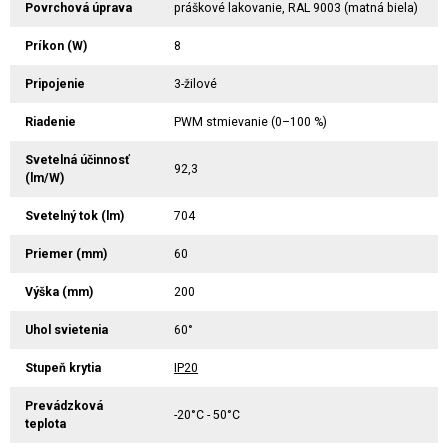
Povrchová úprava
práškové lakovanie, RAL 9003 (matná biela)
Príkon (W)
8
Pripojenie
3-žilové
Riadenie
PWM stmievanie (0–100 %)
Svetelná účinnosť
92,3
(lm/W)
Svetelný tok (lm)
704
Priemer (mm)
60
Výška (mm)
200
Uhol svietenia
60°
Stupeň krytia
IP20
Prevádzková
-20°C - 50°C
teplota