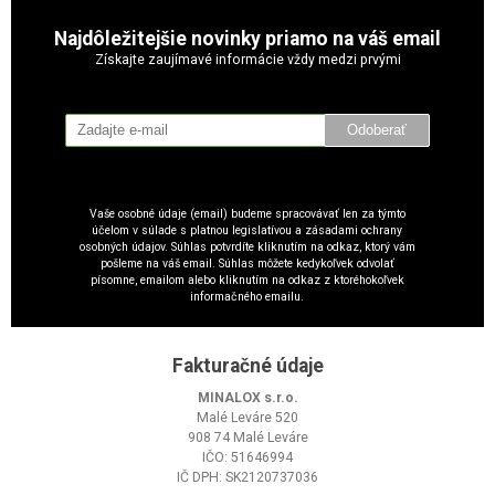
Najdôležitejšie novinky priamo na váš email
Získajte zaujímavé informácie vždy medzi prvými
Odoberať
Vaše osobné údaje (email) budeme spracovávať len za týmto
účelom v súlade s platnou legislatívou a zásadami ochrany
osobných údajov. Súhlas potvrdíte kliknutím na odkaz, ktorý vám
pošleme na váš email. Súhlas môžete kedykoľvek odvolať
písomne, emailom alebo kliknutím na odkaz z ktoréhokoľvek
informačného emailu.
Fakturačné údaje
MINALOX s.r.o.
Malé Leváre 520
908 74 Malé Leváre
IČO: 51646994
IČ DPH: SK2120737036