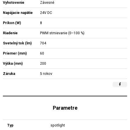
Vyhotovenie
Závesné
Napájacie napätie
24V DC
Príkon (W)
8
Riadenie
PWM stmievanie (0–100 %)
Svetelný tok (lm)
704
Priemer (mm)
60
Výška (mm)
200
Záruka
5 rokov
Parametre
Typ
spotlight