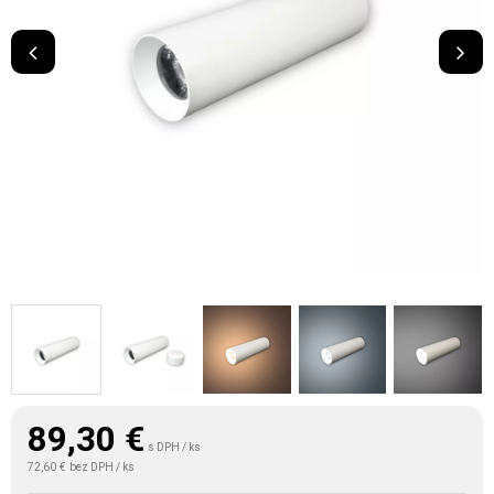
89,30
€
s DPH / ks
72,60 €
bez DPH / ks