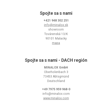
Spojte sa s nami
+421 948 302 251
info@minalox.sk
showroom
Továrenská 13/K
90101 Malacky
mapa
Spojte sa s nami - DACH región
MINALOX GmbH
Oberholenbach 3
73453 Abtsgmünd
Deutschland
+49 7975 959 968-0
info@minalox.com
www.minalox.com