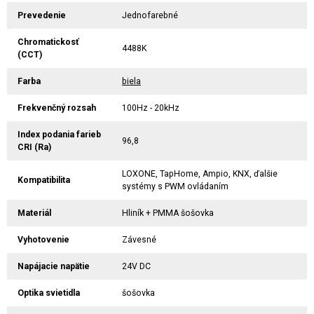
Prevedenie
Jednofarebné
Chromatickosť
4488K
(CCT)
Farba
biela
Frekvenčný rozsah
100Hz - 20kHz
Index podania farieb
96,8
CRI (Ra)
LOXONE, TapHome, Ampio, KNX, ďalšie
Kompatibilita
systémy s PWM ovládaním
Materiál
Hliník + PMMA šošovka
Vyhotovenie
Závesné
Napájacie napätie
24V DC
Optika svietidla
šošovka