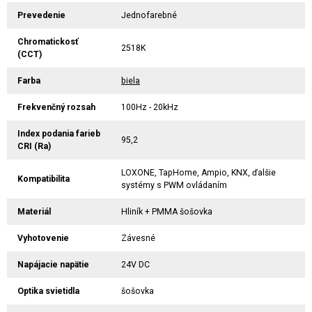
Prevedenie
Jednofarebné
Chromatickosť
2518K
(CCT)
Farba
biela
Frekvenčný rozsah
100Hz - 20kHz
Index podania farieb
95,2
CRI (Ra)
LOXONE, TapHome, Ampio, KNX, ďalšie
Kompatibilita
systémy s PWM ovládaním
Materiál
Hliník + PMMA šošovka
Vyhotovenie
Závesné
Napájacie napätie
24V DC
Optika svietidla
šošovka