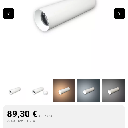
89,30
€
s DPH / ks
72,60 €
bez DPH / ks