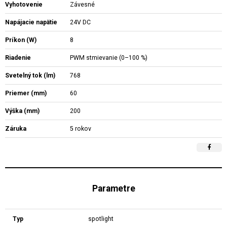
Vyhotovenie
Závesné
Napájacie napätie
24V DC
Príkon (W)
8
Riadenie
PWM stmievanie (0–100 %)
Svetelný tok (lm)
768
Priemer (mm)
60
Výška (mm)
200
Záruka
5 rokov
Parametre
Typ
spotlight