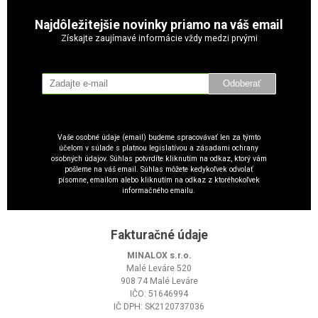
Najdôležitejšie novinky priamo na váš email
Získajte zaujímavé informácie vždy medzi prvými
Odoberať
Vaše osobné údaje (email) budeme spracovávať len za týmto
účelom v súlade s platnou legislatívou a zásadami ochrany
osobných údajov. Súhlas potvrdíte kliknutím na odkaz, ktorý vám
pošleme na váš email. Súhlas môžete kedykoľvek odvolať
písomne, emailom alebo kliknutím na odkaz z ktoréhokoľvek
informačného emailu.
Fakturačné údaje
MINALOX s.r.o.
Malé Leváre 520
908 74 Malé Leváre
IČO: 51646994
IČ DPH: SK2120737036