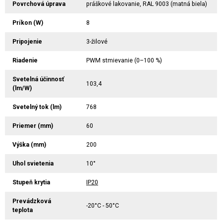
Povrchová úprava
práškové lakovanie, RAL 9003 (matná biela)
Príkon (W)
8
Pripojenie
3-žilové
Riadenie
PWM stmievanie (0–100 %)
Svetelná účinnosť
103,4
(lm/W)
Svetelný tok (lm)
768
Priemer (mm)
60
Výška (mm)
200
Uhol svietenia
10°
Stupeň krytia
IP20
Prevádzková
-20°C - 50°C
teplota