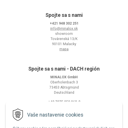
Spojte sa s nami
+421 948 302 251
info@minalox.sk
showroom
Továrenská 13/K
90101 Malacky
mapa
Spojte sa s nami - DACH región
MINALOX GmbH
Oberholenbach 3
73453 Abtsgmünd
Deutschland
+49 7975 959 968-0
info@minalox.com
www.minalox.com
Vaše nastavenie cookies