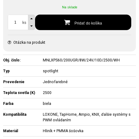
Na sklade
ks
Pridať do košíka
Otázka na produkt
Obj. čislo:
MNLXPS60/200UGR/8W/24V/10D/2500/WH
Typ
spotlight
Prevedenie
Jednofarebné
Teplota svetla (K)
2500
Farba
biela
Kompatibilita
LOXONE, TapHome, Ampio, KNX, ďalšie systémy s
PWM ovládaním
Materiál
Hliník + PMMA šošovka