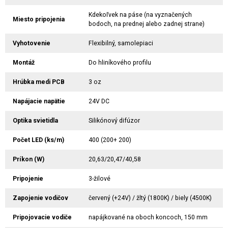
Kdekoľvek na páse (na vyznačených
Miesto pripojenia
bodoch, na prednej alebo zadnej strane)
Vyhotovenie
Flexibilný, samolepiaci
Montáž
Do hliníkového profilu
Hrúbka medi PCB
3 oz
Napájacie napätie
24V DC
Optika svietidla
Silikónový difúzor
Počet LED (ks/m)
400 (200+ 200)
Príkon (W)
20,63/20,47/40,58
Pripojenie
3-žilové
Zapojenie vodičov
červený (+24V) / žltý (1800K) / biely (4500K)
Pripojovacie vodiče
napájkované na oboch koncoch, 150 mm