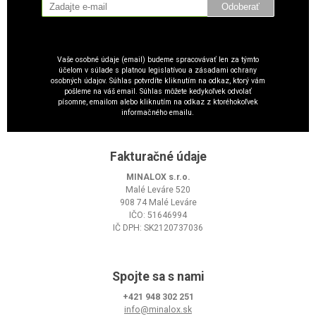
Odoberať
Vaše osobné údaje (email) budeme spracovávať len za týmto
účelom v súlade s platnou legislatívou a zásadami ochrany
osobných údajov. Súhlas potvrdíte kliknutím na odkaz, ktorý vám
pošleme na váš email. Súhlas môžete kedykoľvek odvolať
písomne, emailom alebo kliknutím na odkaz z ktoréhokoľvek
informačného emailu.
Fakturačné údaje
MINALOX s.r.o.
Malé Leváre 520
908 74 Malé Leváre
IČO: 51646994
IČ DPH: SK2120737036
Spojte sa s nami
+421 948 302 251
info@minalox.sk