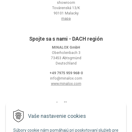
showroom
Továrenská 13/K
90101 Malacky
mapa
Spojte sa s nami - DACH región
MINALOX GmbH
Oberholenbach 3
73453 Abtsgmünd
Deutschland
+49 7975 959 968-0
info@minalox.com
www.minalox.com
O nákupe
Obchodné podmienky
Vaše nastavenie cookies
Ochrana osobných údajov
Súbory cookie nám pomáhajú pri poskytovaní služieb pre