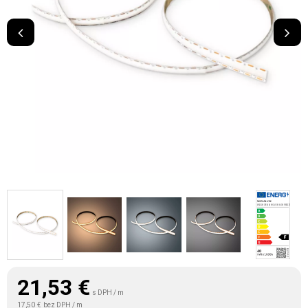
21,53
€
s DPH / m
17,50 €
bez DPH / m