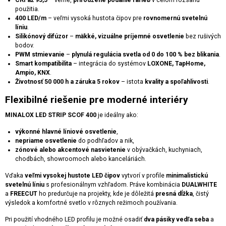
CRI až 95,5
– verné,
prirodzené podanie farieb
v celom rozsahu
použitia.
400 LED/m
– veľmi vysoká hustota čipov pre
rovnomernú svetelnú
líniu
.
Silikónový difúzor
–
mäkké, vizuálne príjemné osvetlenie
bez rušivých
bodov.
PWM stmievanie
–
plynulá regulácia svetla od 0 do 100 % bez blikania
.
Smart kompatibilita
– integrácia do systémov
LOXONE, TapHome,
Ampio, KNX
.
Životnosť 50 000 h a záruka 5 rokov
– istota
kvality a spoľahlivosti
.
Flexibilné riešenie pre moderné interiéry
MINALOX LED STRIP SCOF 400
je ideálny ako:
výkonné hlavné líniové osvetlenie
,
nepriame osvetlenie
do podhľadov a nik,
zónové alebo akcentové nasvietenie
v obývačkách, kuchyniach,
chodbách, showroomoch alebo kanceláriách.
Vďaka
veľmi vysokej hustote LED čipov
vytvorí v profile
minimalistickú
svetelnú líniu
s profesionálnym vzhľadom. Práve kombinácia
DUALWHITE
a
FREECUT
ho predurčuje na projekty, kde je dôležitá
presná dĺžka
, čistý
výsledok a komfortné svetlo v rôznych režimoch používania.
Pri použití vhodného LED profilu je možné osadiť
dva pásiky vedľa seba
a