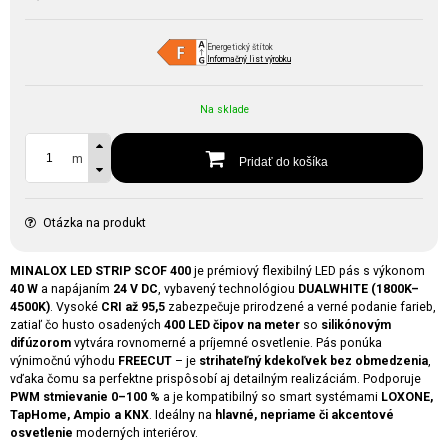
Energetický štítok
Informačný list výrobku
Na sklade
m
Pridať do košíka
Otázka na produkt
MINALOX LED STRIP SCOF 400
je prémiový flexibilný LED pás s výkonom
40 W
a napájaním
24 V DC
, vybavený technológiou
DUALWHITE (1800K–
4500K)
. Vysoké
CRI až 95,5
zabezpečuje prirodzené a verné podanie farieb,
zatiaľ čo husto osadených
400 LED čipov na meter
so
silikónovým
difúzorom
vytvára rovnomerné a príjemné osvetlenie. Pás ponúka
výnimočnú výhodu
FREECUT
– je
strihateľný kdekoľvek bez obmedzenia
,
vďaka čomu sa perfektne prispôsobí aj detailným realizáciám. Podporuje
PWM stmievanie 0–100 %
a je kompatibilný so smart systémami
LOXONE,
TapHome, Ampio a KNX
. Ideálny na
hlavné, nepriame či akcentové
osvetlenie
moderných interiérov.