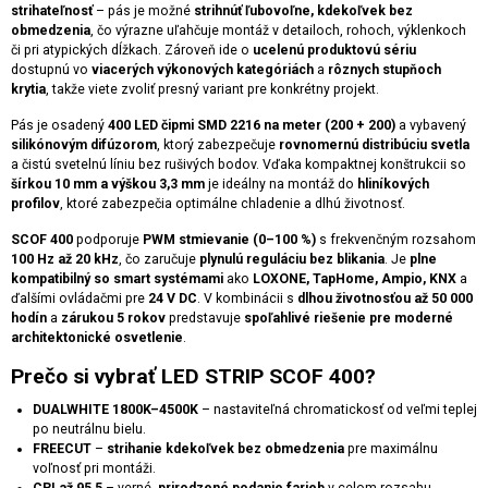
strihateľnosť
– pás je možné
strihnúť ľubovoľne, kdekoľvek bez
obmedzenia
, čo výrazne uľahčuje montáž v detailoch, rohoch, výklenkoch
či pri atypických dĺžkach. Zároveň ide o
ucelenú produktovú sériu
dostupnú vo
viacerých výkonových kategóriách
a
rôznych stupňoch
krytia
, takže viete zvoliť presný variant pre konkrétny projekt.
Pás je osadený
400 LED čipmi SMD 2216 na meter (200 + 200)
a vybavený
silikónovým difúzorom
, ktorý zabezpečuje
rovnomernú distribúciu svetla
a čistú svetelnú líniu bez rušivých bodov. Vďaka kompaktnej konštrukcii so
šírkou 10 mm a výškou 3,3 mm
je ideálny na montáž do
hliníkových
profilov
, ktoré zabezpečia optimálne chladenie a dlhú životnosť.
SCOF 400
podporuje
PWM stmievanie (0–100 %)
s frekvenčným rozsahom
100 Hz až 20 kHz
, čo zaručuje
plynulú reguláciu bez blikania
. Je
plne
kompatibilný so smart systémami
ako
LOXONE, TapHome, Ampio, KNX
a
ďalšími ovládačmi pre
24 V DC
. V kombinácii s
dlhou životnosťou až 50 000
hodín
a
zárukou 5 rokov
predstavuje
spoľahlivé riešenie pre moderné
architektonické osvetlenie
.
Prečo si vybrať LED STRIP SCOF 400?
DUALWHITE 1800K–4500K
– nastaviteľná chromatickosť od veľmi teplej
po neutrálnu bielu.
FREECUT
–
strihanie kdekoľvek bez obmedzenia
pre maximálnu
voľnosť pri montáži.