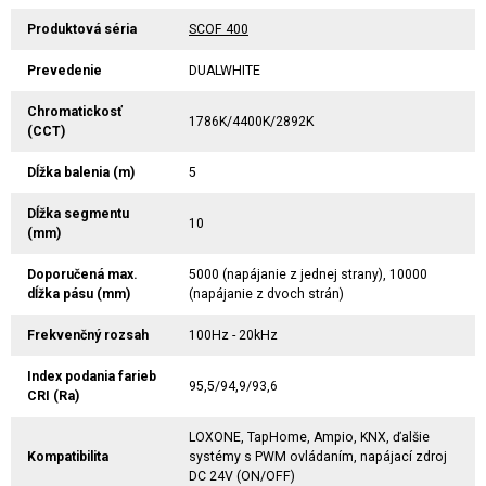
Produktová séria
SCOF 400
Prevedenie
DUALWHITE
Chromatickosť
1786K/4400K/2892K
(CCT)
Dĺžka balenia (m)
5
Dĺžka segmentu
10
(mm)
Doporučená max.
5000 (napájanie z jednej strany), 10000
dĺžka pásu (mm)
(napájanie z dvoch strán)
Frekvenčný rozsah
100Hz - 20kHz
Index podania farieb
95,5/94,9/93,6
CRI (Ra)
LOXONE, TapHome, Ampio, KNX, ďalšie
Kompatibilita
systémy s PWM ovládaním, napájací zdroj
DC 24V (ON/OFF)