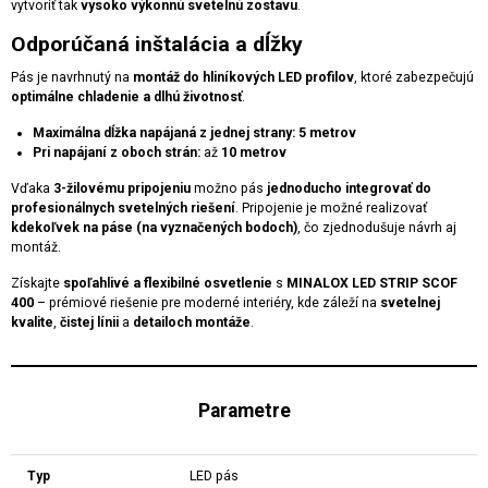
vytvoriť tak
vysoko výkonnú svetelnú zostavu
.
Odporúčaná inštalácia a dĺžky
Pás je navrhnutý na
montáž do hliníkových LED profilov
, ktoré zabezpečujú
optimálne chladenie a dlhú životnosť
.
Maximálna dĺžka napájaná z jednej strany:
5 metrov
Pri napájaní z oboch strán:
až
10 metrov
Vďaka
3-žilovému pripojeniu
možno pás
jednoducho integrovať do
profesionálnych svetelných riešení
. Pripojenie je možné realizovať
kdekoľvek na páse (na vyznačených bodoch)
, čo zjednodušuje návrh aj
montáž.
Získajte
spoľahlivé a flexibilné osvetlenie
s
MINALOX LED STRIP SCOF
400
– prémiové riešenie pre moderné interiéry, kde záleží na
svetelnej
kvalite
,
čistej línii
a
detailoch montáže
.
Parametre
Typ
LED pás