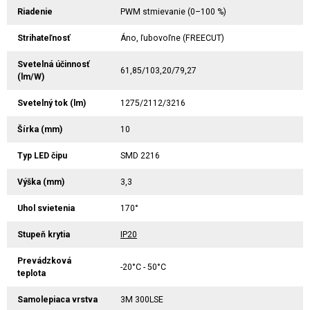
Riadenie
PWM stmievanie (0–100 %)
Strihateľnosť
Áno, ľubovoľne (FREECUT)
Svetelná účinnosť
61,85/103,20/79,27
(lm/W)
Svetelný tok (lm)
1275/2112/3216
Šírka (mm)
10
Typ LED čipu
SMD 2216
Výška (mm)
3,3
Uhol svietenia
170°
Stupeň krytia
IP20
Prevádzková
-20°C - 50°C
teplota
Samolepiaca vrstva
3M 300LSE