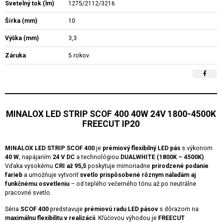
Svetelný tok (lm)
1275/2112/3216
Šírka (mm)
10
Výška (mm)
3,3
Záruka
5 rokov
MINALOX LED STRIP SCOF 400 40W 24V 1800-4500K
FREECUT IP20
MINALOX LED STRIP SCOF 400
je
prémiový flexibilný LED pás
s výkonom
40 W
, napájaním
24 V DC
a technológiou
DUALWHITE (1800K – 4500K)
.
Vďaka vysokému
CRI až 95,5
poskytuje mimoriadne
prirodzené podanie
farieb
a umožňuje vytvoriť
svetlo prispôsobené rôznym náladám aj
funkčnému osvetleniu
– od teplého večerného tónu až po neutrálne
pracovné svetlo.
Séria
SCOF 400
predstavuje
prémiovú radu LED pásov
s dôrazom na
maximálnu flexibilitu v realizácii
. Kľúčovou výhodou je
FREECUT