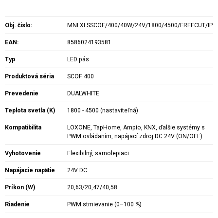
Obj. čislo:
MNLXLSSCOF/400/40W/24V/1800/4500/FREECUT/IP2
EAN:
8586024193581
Typ
LED pás
Produktová séria
SCOF 400
Prevedenie
DUALWHITE
Teplota svetla (K)
1800 - 4500 (nastaviteľná)
Kompatibilita
LOXONE, TapHome, Ampio, KNX, ďalšie systémy s
PWM ovládaním, napájací zdroj DC 24V (ON/OFF)
Vyhotovenie
Flexibilný, samolepiaci
Napájacie napätie
24V DC
Príkon (W)
20,63/20,47/40,58
Riadenie
PWM stmievanie (0–100 %)