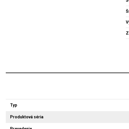
S
Š
V
Z
Typ
Produktová séria
Prevedenie