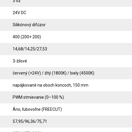
3 oz
24V DC
Silikónový difúzor
400 (200+ 200)
14,68/14,25/27,53
3-žilové
červený (+24V) / žltý (1800K) / biely (4500K)
napájkované na oboch koncoch, 150 mm
PWM stmievanie (0–100 %)
Áno, ľubovoľne (FREECUT)
57,95/96,36/75,71