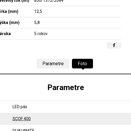
vetelný tok (lm)
850/1372/2084
írka (mm)
12,5
ýška (mm)
5,8
áruka
5 rokov
Parametre
Foto
Parametre
LED pás
SCOF 400
DUALWHITE