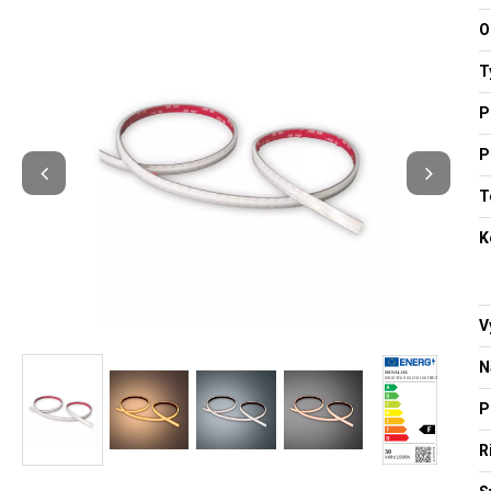
O
T
P
P
T
K
V
N
P
R