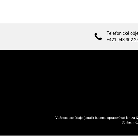
Telefonické obj
+421 948 302 2
Vaše osobné údaje (email) budeme spracovávať len za tý
Súhlas môž