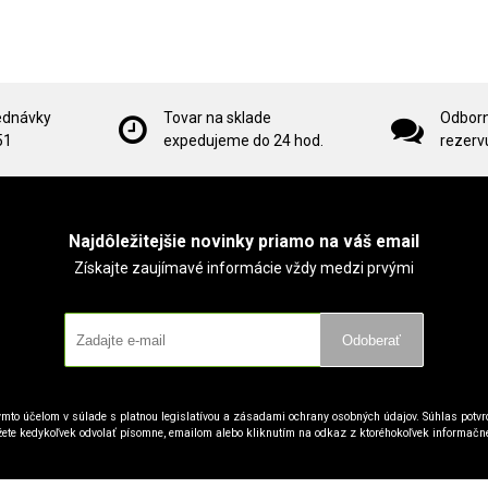
ednávky
Tovar na sklade
Odborn
51
expedujeme do 24 hod.
rezervu
Najdôležitejšie novinky priamo na váš email
Získajte zaujímavé informácie vždy medzi prvými
Odoberať
mto účelom v súlade s platnou legislatívou a zásadami ochrany osobných údajov. Súhlas potvrd
ete kedykoľvek odvolať písomne, emailom alebo kliknutím na odkaz z ktoréhokoľvek informačn