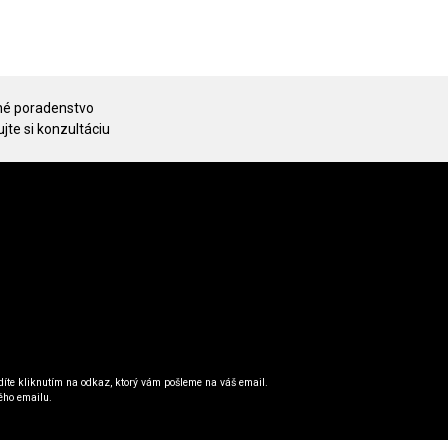
é poradenstvo
jte si konzultáciu
íte kliknutím na odkaz, ktorý vám pošleme na váš email.
ého emailu.