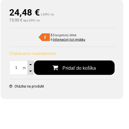
IP67
24,48
€
s DPH / m
19,90 €
bez DPH / m
Energetický štítok
Informačný list výrobku
Očakávame naskladnenie
Pridať do košíka
m
Otázka na produkt