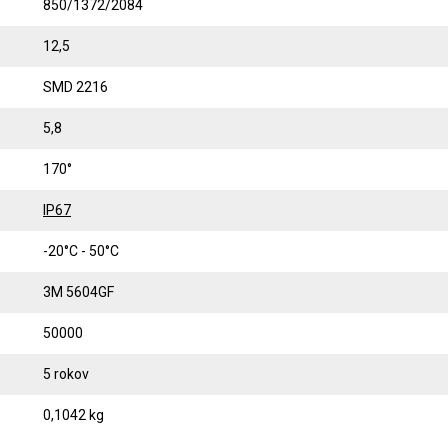
850/1372/2084
12,5
SMD 2216
5,8
170°
IP67
-20°C - 50°C
3M 5604GF
50000
5 rokov
0,1042 kg