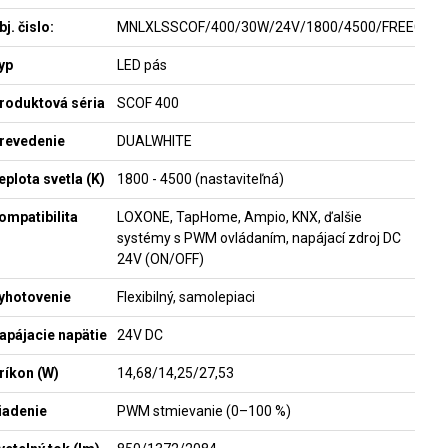
bj. čislo:
MNLXLSSCOF/400/30W/24V/1800/4500/FREECUT/
yp
LED pás
roduktová séria
SCOF 400
revedenie
DUALWHITE
eplota svetla (K)
1800 - 4500 (nastaviteľná)
ompatibilita
LOXONE, TapHome, Ampio, KNX, ďalšie
systémy s PWM ovládaním, napájací zdroj DC
24V (ON/OFF)
yhotovenie
Flexibilný, samolepiaci
apájacie napätie
24V DC
ríkon (W)
14,68/14,25/27,53
iadenie
PWM stmievanie (0–100 %)