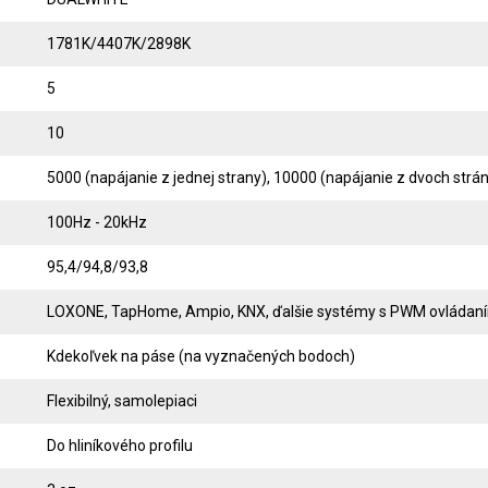
1781K/4407K/2898K
5
10
5000 (napájanie z jednej strany), 10000 (napájanie z dvoch strán
100Hz - 20kHz
95,4/94,8/93,8
LOXONE, TapHome, Ampio, KNX, ďalšie systémy s PWM ovládaním
Kdekoľvek na páse (na vyznačených bodoch)
Flexibilný, samolepiaci
Do hliníkového profilu