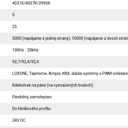
4031K/4007K/3995K
5
25
5000 (napájanie z jednej strany), 10000 (napájanie z dvoch strán
100Hz - 20kHz
92,7/92,4/92,4
LOXONE, TapHome, Ampio, KNX, ďalšie systémy s PWM ovládaním
Kdekoľvek na páse (na vyznačených bodoch)
Flexibilný, samolepiaci
Do hliníkového profilu
24V DC