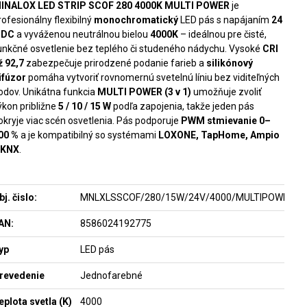
INALOX LED STRIP SCOF 280 4000K MULTI POWER
je
rofesionálny flexibilný
monochromatický
LED pás s napájaním
24
 DC
a vyváženou neutrálnou bielou
4000K
– ideálnou pre čisté,
unkčné osvetlenie bez teplého či studeného nádychu. Vysoké
CRI
ž 92,7
zabezpečuje prirodzené podanie farieb a
silikónový
ifúzor
pomáha vytvoriť rovnomernú svetelnú líniu bez viditeľných
odov. Unikátna funkcia
MULTI POWER (3 v 1)
umožňuje zvoliť
ýkon približne
5 / 10 / 15 W
podľa zapojenia, takže jeden pás
okryje viac scén osvetlenia. Pás podporuje
PWM stmievanie 0–
00 %
a je kompatibilný so systémami
LOXONE, TapHome, Ampio
 KNX
.
bj. čislo:
MNLXLSSCOF/280/15W/24V/4000/MULTIPOWER
AN:
8586024192775
yp
LED pás
revedenie
Jednofarebné
eplota svetla (K)
4000