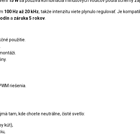
avení
15 W
sa používa kombinácia mínusových vodičov podľa schémy za
om
100 Hz až 20 kHz
, takže intenzitu viete plynulo regulovať. Je kompa
hodín
a
záruka 5 rokov
.
čné použitie.
.
montáži.
óny.
PWM riešenia.
jmä tam, kde chcete neutrálne, čisté svetlo:
y kút),
iu,