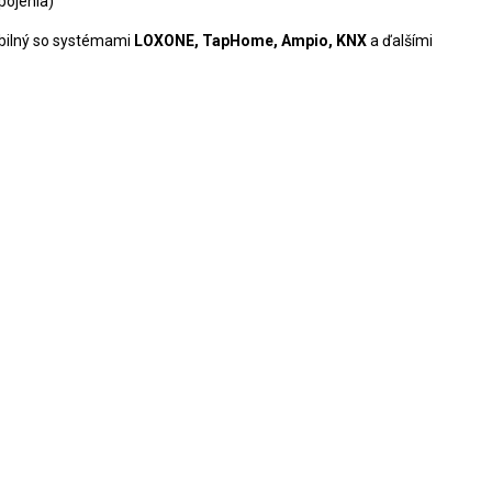
pojenia)
tibilný so systémami
LOXONE, TapHome, Ampio, KNX
a ďalšími