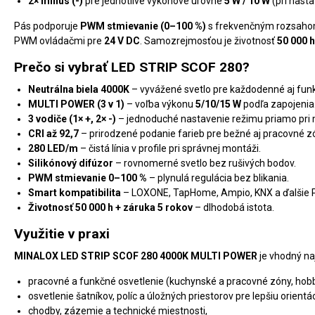
2× mínus (-)
pre jednotlivé výkonové úrovne
5 W / 10 W
(pri nast
Pás podporuje
PWM stmievanie (0–100 %)
s frekvenčným rozsah
PWM ovládačmi pre
24 V DC
. Samozrejmosťou je životnosť
50 000 
Prečo si vybrať LED STRIP SCOF 280?
Neutrálna biela 4000K
– vyvážené svetlo pre každodenné aj funk
MULTI POWER (3 v 1)
– voľba výkonu
5/10/15 W
podľa zapojenia
3 vodiče (1× +, 2× -)
– jednoduché nastavenie režimu priamo pri 
CRI až 92,7
– prirodzené podanie farieb pre bežné aj pracovné z
280 LED/m
– čistá línia v profile pri správnej montáži.
Silikónový difúzor
– rovnomerné svetlo bez rušivých bodov.
PWM stmievanie 0–100 %
– plynulá regulácia bez blikania.
Smart kompatibilita
– LOXONE, TapHome, Ampio, KNX a ďalšie 
Životnosť 50 000 h + záruka 5 rokov
– dlhodobá istota.
Využitie v praxi
MINALOX LED STRIP SCOF 280 4000K MULTI POWER
je vhodný na
pracovné a funkčné osvetlenie (kuchynské a pracovné zóny, hobb
osvetlenie šatníkov, políc a úložných priestorov pre lepšiu orientác
chodby, zázemie a technické miestnosti,