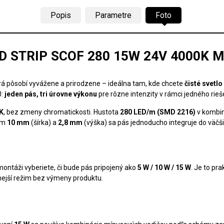
Popis
Parametre
Foto
D STRIP SCOF 280 15W 24V 4000K 
orá pôsobí vyvážene a prirodzene – ideálna tam, kde chcete
čisté svetl
0:
jeden pás, tri úrovne výkonu
pre rôzne intenzity v rámci jedného rieš
K
, bez zmeny chromatickosti. Hustota
280 LED/m (SMD 2216)
v kombin
rom
10 mm
(šírka) a
2,8 mm
(výška) sa pás jednoducho integruje do väčš
i montáži vyberiete, či bude pás pripojený ako
5 W / 10 W / 15 W
. Je to pr
nnejší režim bez výmeny produktu.