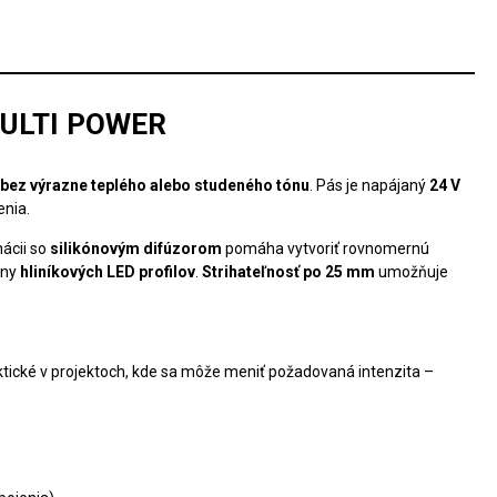
MULTI POWER
o bez výrazne teplého alebo studeného tónu
. Pás je napájaný
24 V
enia.
ácii so
silikónovým difúzorom
pomáha vytvoriť rovnomernú
iny
hliníkových LED profilov
.
Strihateľnosť po 25 mm
umožňuje
aktické v projektoch, kde sa môže meniť požadovaná intenzita –