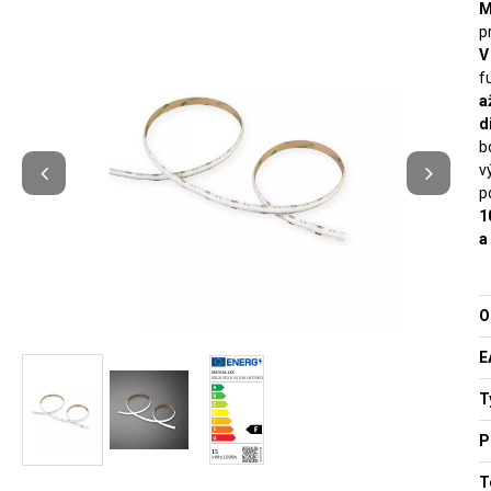
M
p
V
f
a
d
b
v
p
1
a
O
E
T
P
T