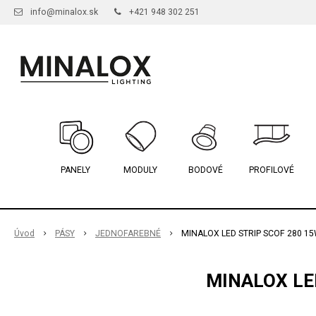
info@minalox.sk
+421 948 302 251
PANELY
MODULY
BODOVÉ
PROFILOVÉ
Úvod
PÁSY
JEDNOFAREBNÉ
MINALOX LED STRIP SCOF 280 1
MINALOX LE