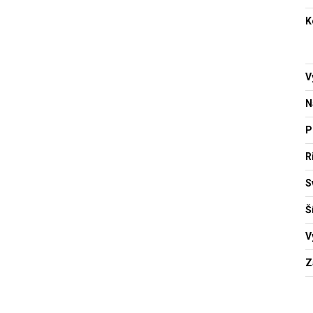
K
V
N
P
R
S
Š
V
Z