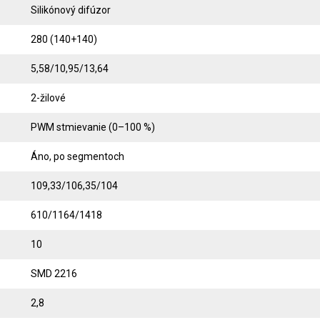
Silikónový difúzor
280 (140+140)
5,58/10,95/13,64
2-žilové
PWM stmievanie (0–100 %)
Áno, po segmentoch
109,33/106,35/104
610/1164/1418
10
SMD 2216
2,8