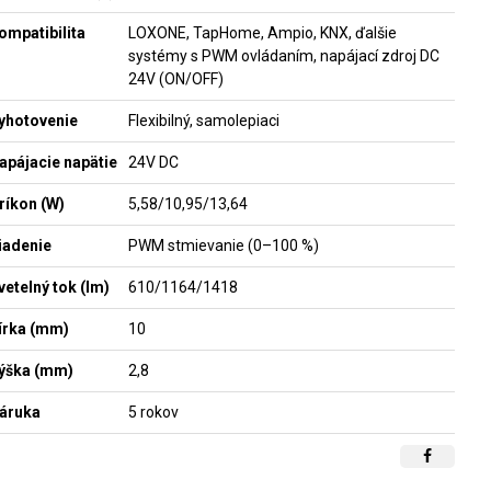
ompatibilita
LOXONE, TapHome, Ampio, KNX, ďalšie
systémy s PWM ovládaním, napájací zdroj DC
24V (ON/OFF)
yhotovenie
Flexibilný, samolepiaci
apájacie napätie
24V DC
ríkon (W)
5,58/10,95/13,64
iadenie
PWM stmievanie (0–100 %)
vetelný tok (lm)
610/1164/1418
írka (mm)
10
ýška (mm)
2,8
áruka
5 rokov