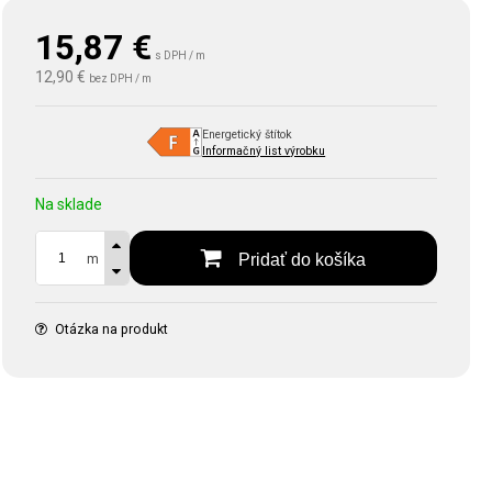
15,87
€
s DPH / m
12,90 €
bez DPH / m
Energetický štítok
Informačný list výrobku
Na sklade
Pridať do košíka
m
Otázka na produkt