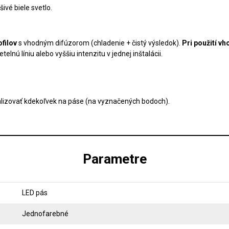
ivé biele svetlo.
ofilov
s vhodným difúzorom (chladenie + čistý výsledok).
Pri použití v
telnú líniu alebo vyššiu intenzitu v jednej inštalácii.
ealizovať kdekoľvek na páse (na vyznačených bodoch).
Parametre
LED pás
Jednofarebné