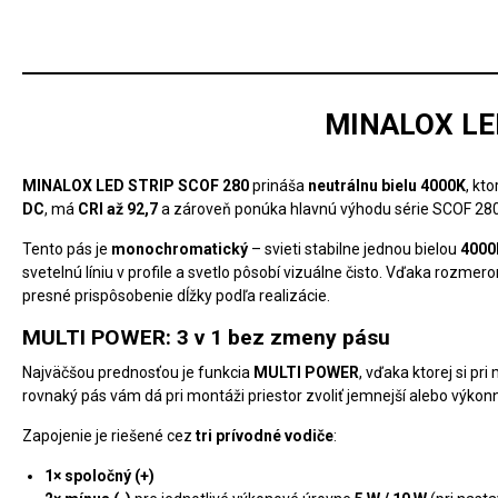
MINALOX LE
MINALOX LED STRIP SCOF 280
prináša
neutrálnu bielu 4000K
, kt
DC
, má
CRI až 92,7
a zároveň ponúka hlavnú výhodu série SCOF 28
Tento pás je
monochromatický
– svieti stabilne jednou bielou
4000
svetelnú líniu v profile a svetlo pôsobí vizuálne čisto. Vďaka rozme
presné prispôsobenie dĺžky podľa realizácie.
MULTI POWER: 3 v 1 bez zmeny pásu
Najväčšou prednosťou je funkcia
MULTI POWER
, vďaka ktorej si pr
rovnaký pás vám dá pri montáži priestor zvoliť jemnejší alebo výko
Zapojenie je riešené cez
tri prívodné vodiče
:
1× spoločný (+)