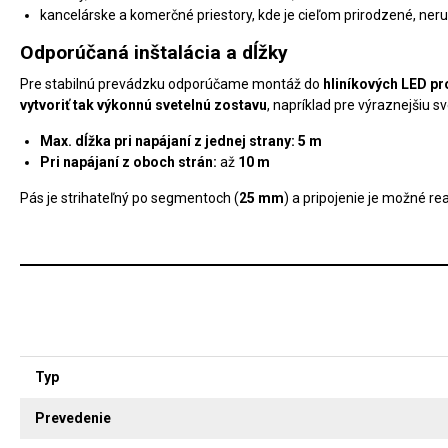
kancelárske a komerčné priestory, kde je cieľom prirodzené, neruš
Odporúčaná inštalácia a dĺžky
Pre stabilnú prevádzku odporúčame montáž do
hliníkových LED pr
vytvoriť tak výkonnú svetelnú zostavu
, napríklad pre výraznejšiu sve
Max. dĺžka pri napájaní z jednej strany:
5 m
Pri napájaní z oboch strán:
až
10 m
Pás je strihateľný po segmentoch (
25 mm
) a pripojenie je možné r
Typ
Prevedenie