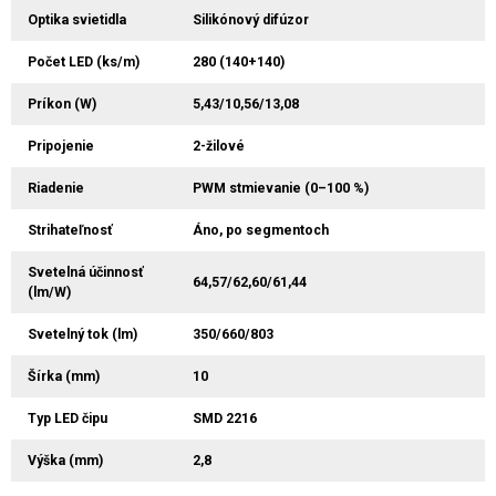
Optika svietidla
Silikónový difúzor
Počet LED (ks/m)
280 (140+140)
Príkon (W)
5,43/10,56/13,08
Pripojenie
2-žilové
Riadenie
PWM stmievanie (0–100 %)
Strihateľnosť
Áno, po segmentoch
Svetelná účinnosť
64,57/62,60/61,44
(lm/W)
Svetelný tok (lm)
350/660/803
Šírka (mm)
10
Typ LED čipu
SMD 2216
Výška (mm)
2,8