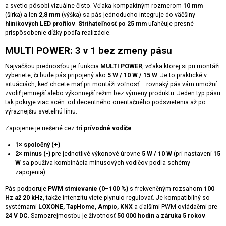
a svetlo pôsobí vizuálne čisto. Vďaka kompaktným rozmerom
10 mm
(šírka) a len
2,8 mm
(výška) sa pás jednoducho integruje do väčšiny
hliníkových LED profilov
.
Strihateľnosť po 25 mm
uľahčuje presné
prispôsobenie dĺžky podľa realizácie.
MULTI POWER: 3 v 1 bez zmeny pásu
Najväčšou prednosťou je funkcia
MULTI POWER
, vďaka ktorej si pri montáži
vyberiete, či bude pás pripojený ako
5 W / 10 W / 15 W
. Je to praktické v
situáciách, keď chcete mať pri montáži voľnosť – rovnaký pás vám umožní
zvoliť jemnejší alebo výkonnejší režim bez výmeny produktu. Jeden typ pásu
tak pokryje viac scén: od decentného orientačného podsvietenia až po
výraznejšiu svetelnú líniu.
Zapojenie je riešené cez
tri prívodné vodiče
:
1× spoločný (+)
2× mínus (-)
pre jednotlivé výkonové úrovne
5 W / 10 W
(pri nastavení
15
W
sa používa kombinácia mínusových vodičov podľa schémy
zapojenia)
Pás podporuje
PWM stmievanie (0–100 %)
s frekvenčným rozsahom
100
Hz až 20 kHz
, takže intenzitu viete plynulo regulovať. Je kompatibilný so
systémami
LOXONE, TapHome, Ampio, KNX
a ďalšími PWM ovládačmi pre
24 V DC
. Samozrejmosťou je životnosť
50 000 hodín
a
záruka 5 rokov
.