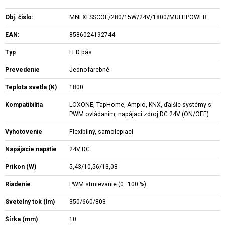
Obj. čislo:
MNLXLSSCOF/280/15W/24V/1800/MULTIPOWER
EAN:
8586024192744
Typ
LED pás
Prevedenie
Jednofarebné
Teplota svetla (K)
1800
Kompatibilita
LOXONE, TapHome, Ampio, KNX, ďalšie systémy s
PWM ovládaním, napájací zdroj DC 24V (ON/OFF)
Vyhotovenie
Flexibilný, samolepiaci
Napájacie napätie
24V DC
Príkon (W)
5,43/10,56/13,08
Riadenie
PWM stmievanie (0–100 %)
Svetelný tok (lm)
350/660/803
Šírka (mm)
10