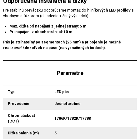
Odporúčaná inštalácia a dĺžky
Pre stabilnú prevádzku odporúčame montáž do
hliníkových LED profilov
s
vhodným difúzorom (chladenie + čistý výsledok).
Max. dĺžka pri napájaní z jednej strany:
5 m
Pri napájaní z oboch strán:
až
10 m
Pás je strihateľný po segmentoch (
25 mm
) a pripojenie je možné
realizovať kdekoľvek na páse (na vyznačených bodoch).
Parametre
Typ
LED pás
Prevedenie
Jednofarebné
Chromatickosť
1786K/1782K/1778K
(CCT)
Dĺžka balenia (m)
5