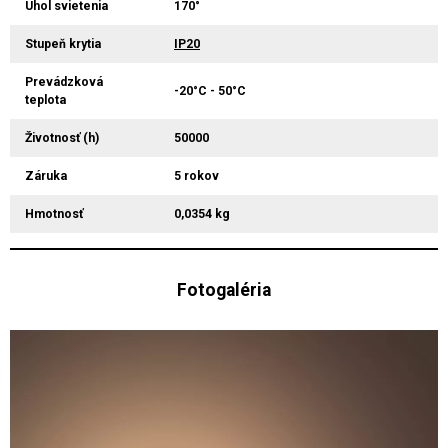
Uhol svietenia
170°
Stupeň krytia
IP20
Prevádzková
-20°C - 50°C
teplota
Životnosť (h)
50000
Záruka
5 rokov
Hmotnosť
0,0354 kg
Fotogaléria