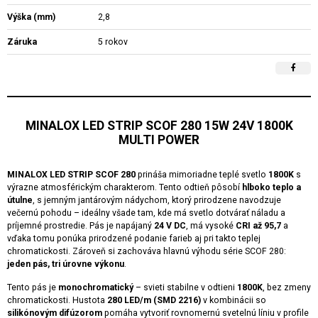
Výška (mm)
2,8
Záruka
5 rokov
MINALOX LED STRIP SCOF 280 15W 24V 1800K
MULTI POWER
MINALOX LED STRIP SCOF 280
prináša mimoriadne teplé svetlo
1800K
s
výrazne atmosférickým charakterom. Tento odtieň pôsobí
hlboko teplo a
útulne
, s jemným jantárovým nádychom, ktorý prirodzene navodzuje
večernú pohodu – ideálny všade tam, kde má svetlo dotvárať náladu a
príjemné prostredie. Pás je napájaný
24 V DC
, má vysoké
CRI až 95,7
a
vďaka tomu ponúka prirodzené podanie farieb aj pri takto teplej
chromatickosti. Zároveň si zachováva hlavnú výhodu série SCOF 280:
jeden pás, tri úrovne výkonu
.
Tento pás je
monochromatický
– svieti stabilne v odtieni
1800K
, bez zmeny
chromatickosti. Hustota
280 LED/m (SMD 2216)
v kombinácii so
silikónovým difúzorom
pomáha vytvoriť rovnomernú svetelnú líniu v profile