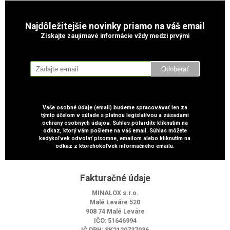
Najdôležitejšie novinky priamo na váš email
Získajte zaujímavé informácie vždy medzi prvými
Odoberať
Vaše osobné údaje (email) budeme spracovávať len za
týmto účelom v súlade s platnou legislatívou a zásadami
ochrany osobných údajov. Súhlas potvrdíte kliknutím na
odkaz, ktorý vám pošleme na váš email. Súhlas môžete
kedykoľvek odvolať písomne, emailom alebo kliknutím na
odkaz z ktoréhokoľvek informačného emailu.
Fakturačné údaje
MINALOX s.r.o.
Malé Leváre 520
908 74 Malé Leváre
IČO: 51646994