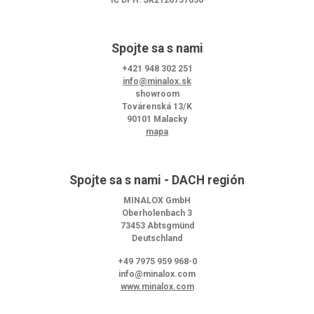
IČ DPH: SK2120737036
Spojte sa s nami
+421 948 302 251
info@minalox.sk
showroom
Továrenská 13/K
90101 Malacky
mapa
Spojte sa s nami - DACH región
MINALOX GmbH
Oberholenbach 3
73453 Abtsgmünd
Deutschland
+49 7975 959 968-0
info@minalox.com
www.minalox.com