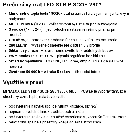
Prečo si vybrať LED STRIP SCOF 280?
Mimoriadne teplá biela 1800K
– útulná atmosféra s jemným jantárovým
nádychom.
MULTI POWER (3 v 1)
– voľba výkonu
5/10/15 W
podľa zapojenia.
3 vodiče (1× +, 2× -)
– jednoduché nastavenie režimu priamo pri
montáži.
CRI až 95,7
– prirodzené podanie farieb aj pri veľmi teplom svetle.
280 LED/m
– vyvážené osadenie pre čistú líniu v profile.
Silikónový difúzor
– rovnomerné svetlo bez viditeľných bodov.
PWM stmievanie 0–100 %
– plynulá regulácia bez blikania.
Smart kompatibilita
– LOXONE, TapHome, Ampio, KNX a ďalšie PWM
riešenia.
Životnosť 50 000 h + záruka 5 rokov
– dlhodobá istota.
Využitie v praxi
MINALOX LED STRIP SCOF 280 1800K MULTI POWER
je výborný tam, kde
chcete výrazne teplé, náladové svetlo:
podsvietenie nábytku (police, vitríny, knižnice, skrinky),
nepriame svetelné línie v podhľadoch a nikách,
podsvietenie soklov a orientačné osvetlenie s „večerným“ charakterom,
relax zóny, spálne a priestory, kde je dôležitá atmosféra.