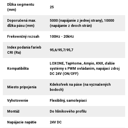
Dĺžka segmentu
25
(mm)
Doporučená max.
5000 (napájanie z jednej strany), 10000
dĺžka pásu (mm)
(napájanie z dvoch strán)
Frekvenčný rozsah
100Hz - 20kHz
Index podania farieb
95,6/95,7/95,7
CRI (Ra)
LOXONE, TapHome, Ampio, KNX, ďalšie
Kompatibilita
systémy s PWM ovládaním, napájací zdroj
DC 24V (ON/OFF)
Kdekoľvek na páse (na vyznačených
Miesto pripojenia
bodoch)
Vyhotovenie
Flexibilný, samolepiaci
Montáž
Do hliníkového profilu
Napájacie napätie
24V DC