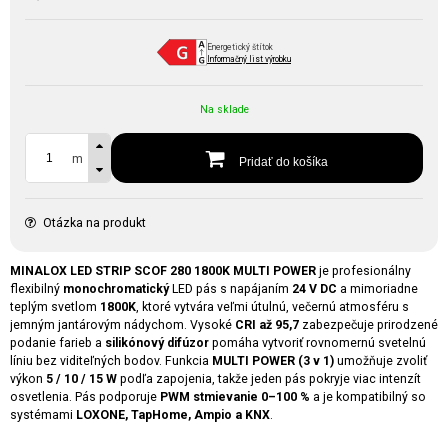
Energetický štítok
Informačný list výrobku
Na sklade
m
Pridať do košíka
Otázka na produkt
MINALOX LED STRIP SCOF 280 1800K MULTI POWER
je profesionálny
flexibilný
monochromatický
LED pás s napájaním
24 V DC
a mimoriadne
teplým svetlom
1800K
, ktoré vytvára veľmi útulnú, večernú atmosféru s
jemným jantárovým nádychom. Vysoké
CRI až 95,7
zabezpečuje prirodzené
podanie farieb a
silikónový difúzor
pomáha vytvoriť rovnomernú svetelnú
líniu bez viditeľných bodov. Funkcia
MULTI POWER (3 v 1)
umožňuje zvoliť
výkon
5 / 10 / 15 W
podľa zapojenia, takže jeden pás pokryje viac intenzít
osvetlenia. Pás podporuje
PWM stmievanie 0–100 %
a je kompatibilný so
systémami
LOXONE, TapHome, Ampio a KNX
.