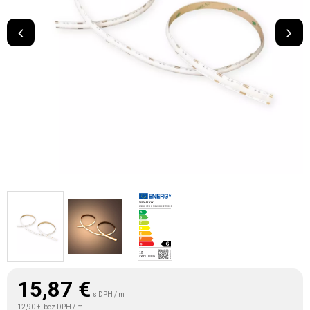
15,87
€
s DPH / m
12,90 €
bez DPH / m