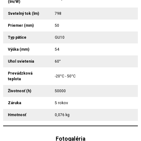
(lm/W)
Svetelný tok (lm)
798
Priemer (mm)
50
Typ pätice
GU10
Výška (mm)
54
Uhol svietenia
60°
Prevádzková
-20°C - 50°C
teplota
Životnosť (h)
50000
Záruka
5 rokov
Hmotnosť
0,076 kg
Fotogaléria