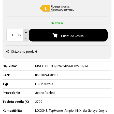
Energetický štítok
Informačný list výrobku
Na sklade
ks
Pridať do košíka
Otázka na produkt
Obj. čislo:
MNLXLBGU10/8W/24V/60D/2700/WH
EAN:
8586024190986
Typ
LED žiarovka
Prevedenie
Jednofarebné
Teplota svetla (K)
2700
Kompatibilita
LOXONE, TapHome, Ampio, KNX, ďalšie systémy s