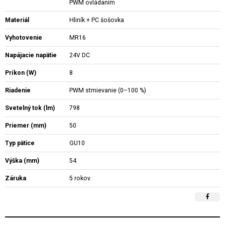
PWM ovládaním
Materiál
Hliník + PC šošovka
Vyhotovenie
MR16
Napájacie napätie
24V DC
Príkon (W)
8
Riadenie
PWM stmievanie (0–100 %)
Svetelný tok (lm)
798
Priemer (mm)
50
Typ pätice
GU10
Výška (mm)
54
Záruka
5 rokov