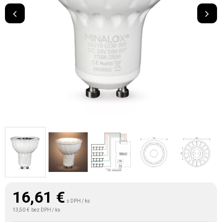
16,61
€
s DPH / ks
13,50 €
bez DPH / ks