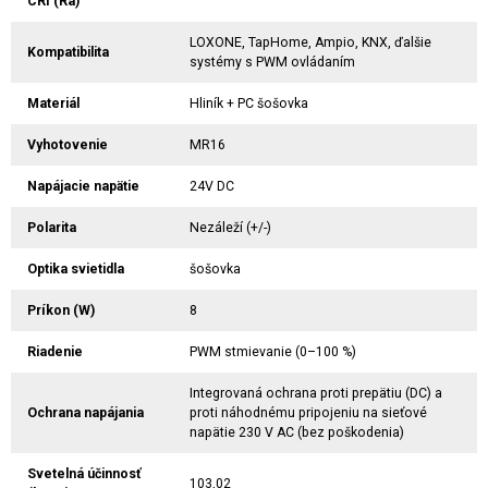
CRI (Ra)
LOXONE, TapHome, Ampio, KNX, ďalšie
Kompatibilita
systémy s PWM ovládaním
Materiál
Hliník + PC šošovka
Vyhotovenie
MR16
Napájacie napätie
24V DC
Polarita
Nezáleží (+/-)
Optika svietidla
šošovka
Príkon (W)
8
Riadenie
PWM stmievanie (0–100 %)
Integrovaná ochrana proti prepätiu (DC) a
Ochrana napájania
proti náhodnému pripojeniu na sieťové
napätie 230 V AC (bez poškodenia)
Svetelná účinnosť
103,02