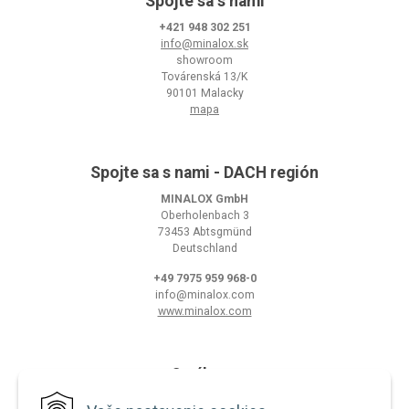
Spojte sa s nami
+421 948 302 251
info@minalox.sk
showroom
Továrenská 13/K
90101 Malacky
mapa
Spojte sa s nami - DACH región
MINALOX GmbH
Oberholenbach 3
73453 Abtsgmünd
Deutschland
+49 7975 959 968-0
info@minalox.com
www.minalox.com
O nákupe
Obchodné podmienky