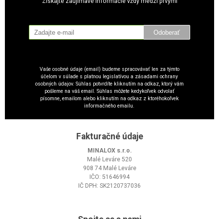
Získajte zaujímavé informácie vždy medzi prvými
Odoberať
Vaše osobné údaje (email) budeme spracovávať len za týmto
účelom v súlade s platnou legislatívou a zásadami ochrany
osobných údajov. Súhlas potvrdíte kliknutím na odkaz, ktorý vám
pošleme na váš email. Súhlas môžete kedykoľvek odvolať
písomne, emailom alebo kliknutím na odkaz z ktoréhokoľvek
informačného emailu.
Fakturačné údaje
MINALOX s.r.o.
Malé Leváre 520
908 74 Malé Leváre
IČO: 51646994
IČ DPH: SK2120737036