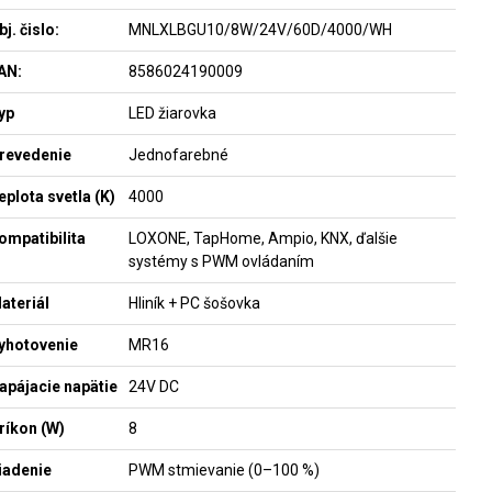
bj. čislo:
MNLXLBGU10/8W/24V/60D/4000/WH
AN:
8586024190009
yp
LED žiarovka
revedenie
Jednofarebné
eplota svetla (K)
4000
ompatibilita
LOXONE, TapHome, Ampio, KNX, ďalšie
systémy s PWM ovládaním
ateriál
Hliník + PC šošovka
yhotovenie
MR16
apájacie napätie
24V DC
ríkon (W)
8
iadenie
PWM stmievanie (0–100 %)