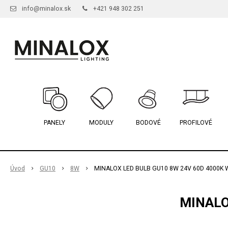
info@minalox.sk
+421 948 302 251
PANELY
MODULY
BODOVÉ
PROFILOVÉ
Úvod
GU10
8W
MINALOX LED BULB GU10 8W 24V 60D 4000K 
MINALO