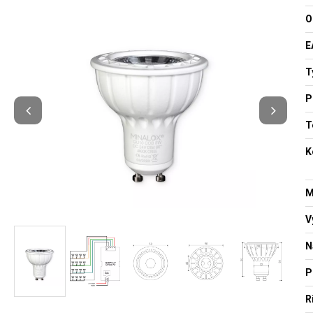
O
E
T
P
T
K
M
V
N
P
R