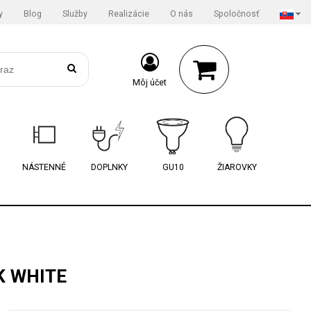
y
Blog
Služby
Realizácie
O nás
Spoločnosť
Môj účet
NÁSTENNÉ
DOPLNKY
GU10
ŽIAROVKY
K WHITE