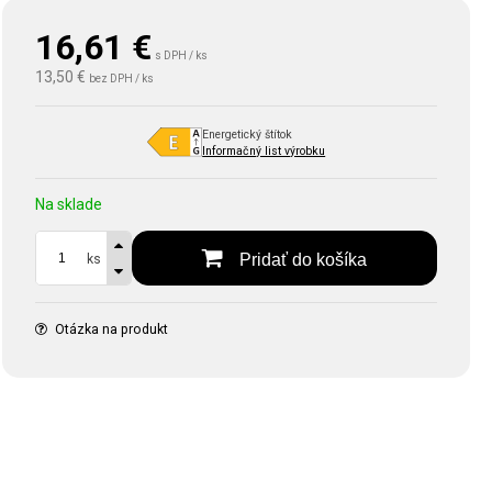
16,61
€
s DPH / ks
13,50 €
bez DPH / ks
Energetický štítok
Informačný list výrobku
Na sklade
Pridať do košíka
ks
Otázka na produkt