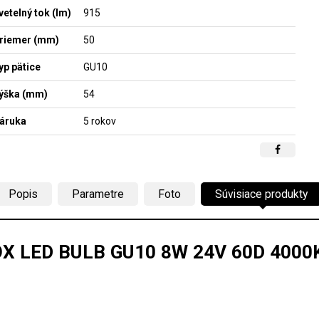
vetelný tok (lm)
915
riemer (mm)
50
yp pätice
GU10
ýška (mm)
54
áruka
5 rokov
Popis
Parametre
Foto
Súvisiace produkty
X LED BULB GU10 8W 24V 60D 4000