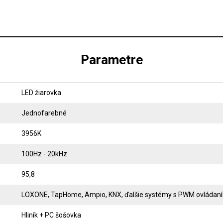
Parametre
LED žiarovka
Jednofarebné
3956K
100Hz - 20kHz
95,8
LOXONE, TapHome, Ampio, KNX, ďalšie systémy s PWM ovládan
Hliník + PC šošovka