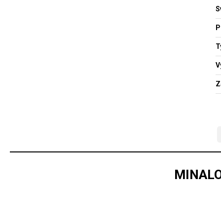
S
P
T
V
Z
MINALO