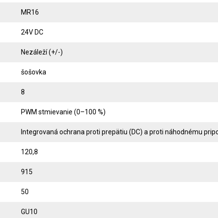
MR16
24V DC
Nezáleží (+/-)
šošovka
8
PWM stmievanie (0–100 %)
Integrovaná ochrana proti prepätiu (DC) a proti náhodnému prip
120,8
915
50
GU10