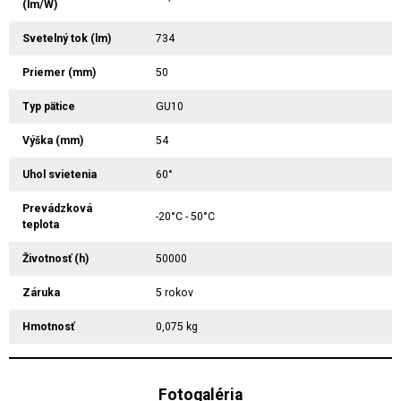
(lm/W)
Svetelný tok (lm)
734
Priemer (mm)
50
Typ pätice
GU10
Výška (mm)
54
Uhol svietenia
60°
Prevádzková
-20°C - 50°C
teplota
Životnosť (h)
50000
Záruka
5 rokov
Hmotnosť
0,075 kg
Fotogaléria