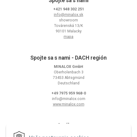
Spojte sa s nami
+421 948 302 251
info@minalox.sk
showroom
Továrenská 13/K
90101 Malacky
mapa
Spojte sa s nami - DACH región
MINALOX GmbH
Oberholenbach 3
73453 Abtsgmünd
Deutschland
+49 7975 959 968-0
info@minalox.com
www.minalox.com
O nákupe
Obchodné podmienky