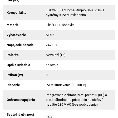
CRI (Ra)
LOXONE, TapHome, Ampio, KNX, ďalšie
Kompatibilita
systémy s PWM ovládaním
Materiál
Hliník + PC šošovka
Vyhotovenie
MR16
Napájacie napätie
24V DC
Polarita
Nezáleží (+/-)
Optika svietidla
šošovka
Príkon (W)
8
Riadenie
PWM stmievanie (0–100 %)
Integrovaná ochrana proti prepätiu (DC) a
Ochrana napájania
proti náhodnému pripojeniu na sieťové
napätie 230 V AC (bez poškodenia)
Svetelná účinnosť
94,4