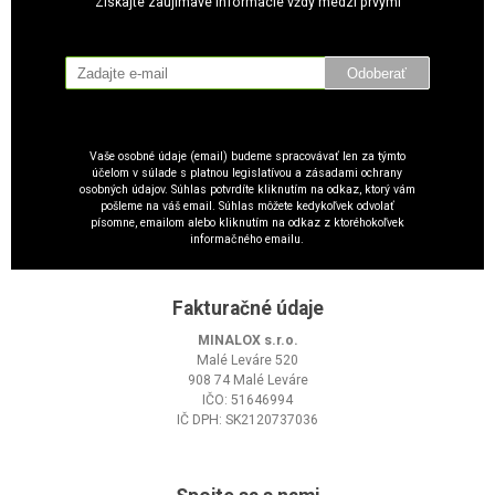
Získajte zaujímavé informácie vždy medzi prvými
Odoberať
Vaše osobné údaje (email) budeme spracovávať len za týmto
účelom v súlade s platnou legislatívou a zásadami ochrany
osobných údajov. Súhlas potvrdíte kliknutím na odkaz, ktorý vám
pošleme na váš email. Súhlas môžete kedykoľvek odvolať
písomne, emailom alebo kliknutím na odkaz z ktoréhokoľvek
informačného emailu.
Fakturačné údaje
MINALOX s.r.o.
Malé Leváre 520
908 74 Malé Leváre
IČO: 51646994
IČ DPH: SK2120737036