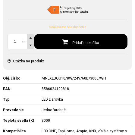
Energetický štítok
Informačný list výrobku
Očakávame naskladnenie
ks
Pridať do košíka
Otázka na produkt
Obj. čislo:
MNLXLBGU10/8W/24V/60D/3000/WH
EAN:
8586024190818
Typ
LED žiarovka
Prevedenie
Jednofarebné
Teplota svetla (K)
3000
Kompatibilita
LOXONE, TapHome, Ampio, KNX, ďalšie systémy s