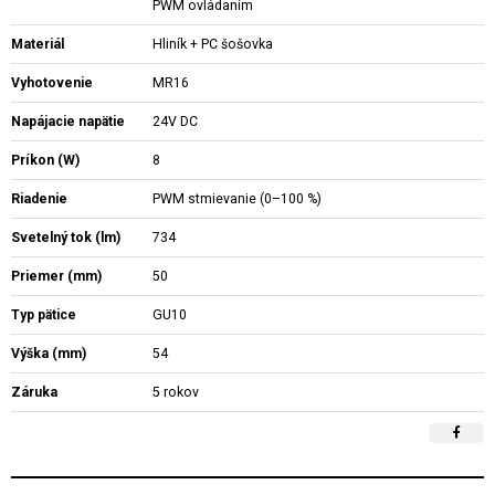
PWM ovládaním
Materiál
Hliník + PC šošovka
Vyhotovenie
MR16
Napájacie napätie
24V DC
Príkon (W)
8
Riadenie
PWM stmievanie (0–100 %)
Svetelný tok (lm)
734
Priemer (mm)
50
Typ pätice
GU10
Výška (mm)
54
Záruka
5 rokov