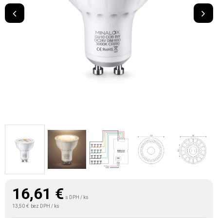
16,61
€
s DPH / ks
13,50 €
bez DPH / ks