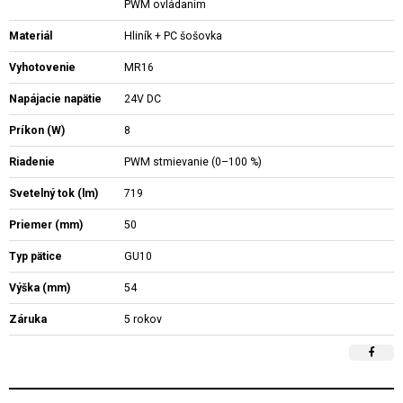
PWM ovládaním
Materiál
Hliník + PC šošovka
Vyhotovenie
MR16
Napájacie napätie
24V DC
Príkon (W)
8
Riadenie
PWM stmievanie (0–100 %)
Svetelný tok (lm)
719
Priemer (mm)
50
Typ pätice
GU10
Výška (mm)
54
Záruka
5 rokov