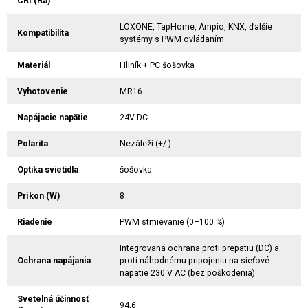
CRI (Ra)
LOXONE, TapHome, Ampio, KNX, ďalšie
Kompatibilita
systémy s PWM ovládaním
Materiál
Hliník + PC šošovka
Vyhotovenie
MR16
Napájacie napätie
24V DC
Polarita
Nezáleží (+/-)
Optika svietidla
šošovka
Príkon (W)
8
Riadenie
PWM stmievanie (0–100 %)
Integrovaná ochrana proti prepätiu (DC) a
Ochrana napájania
proti náhodnému pripojeniu na sieťové
napätie 230 V AC (bez poškodenia)
Svetelná účinnosť
94,6