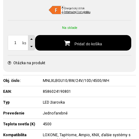
Energetický štítok
Informačný list výrobku
Na sklade
ks
Pridať do košíka
Otázka na produkt
Obj. čislo:
MNLXLBGU10/8W/24V/10D/4500/WH
EAN:
8586024190801
Typ
LED žiarovka
Prevedenie
Jednofarebné
Teplota svetla (K)
4500
Kompatibilita
LOXONE, TapHome, Ampio, KNX, ďalšie systémy s