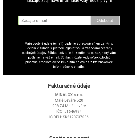
Získajte zaujímavé informácie vždy medzi prvými
Odoberať
Vaše osobné údaje (email) budeme spracovávať len za týmto
účelom v súlade s platnou legislatívou a zásadami ochrany
osobných údajov. Súhlas potvrdíte kliknutím na odkaz, ktorý vám
pošleme na váš email. Súhlas môžete kedykoľvek odvolať
písomne, emailom alebo kliknutím na odkaz z ktoréhokoľvek
informačného emailu.
Fakturačné údaje
MINALOX s.r.o.
Malé Leváre 520
908 74 Malé Leváre
IČO: 51646994
IČ DPH: SK2120737036