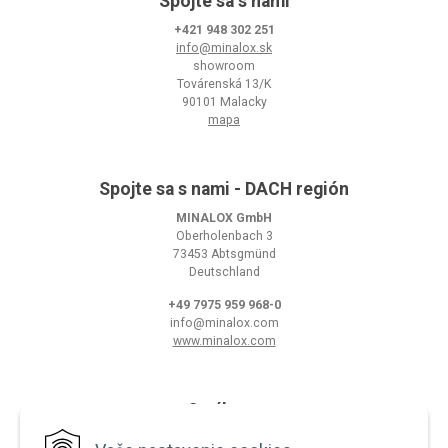
Spojte sa s nami
+421 948 302 251
info@minalox.sk
showroom
Továrenská 13/K
90101 Malacky
mapa
Spojte sa s nami - DACH región
MINALOX GmbH
Oberholenbach 3
73453 Abtsgmünd
Deutschland
+49 7975 959 968-0
info@minalox.com
www.minalox.com
O nákupe
Obchodné podmienky