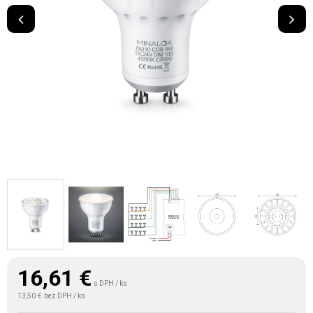
16,61
€
s DPH / ks
13,50 €
bez DPH / ks