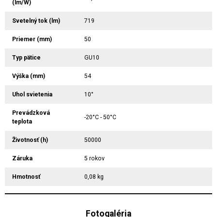
(lm/W)
Svetelný tok (lm)
719
Priemer (mm)
50
Typ pätice
GU10
Výška (mm)
54
Uhol svietenia
10°
Prevádzková
-20°C - 50°C
teplota
Životnosť (h)
50000
Záruka
5 rokov
Hmotnosť
0,08 kg
Fotogaléria