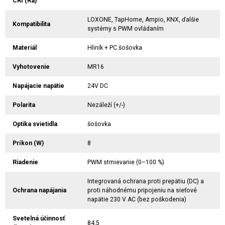
CRI (Ra)
LOXONE, TapHome, Ampio, KNX, ďalšie
Kompatibilita
systémy s PWM ovládaním
Materiál
Hliník + PC šošovka
Vyhotovenie
MR16
Napájacie napätie
24V DC
Polarita
Nezáleží (+/-)
Optika svietidla
šošovka
Príkon (W)
8
Riadenie
PWM stmievanie (0–100 %)
Integrovaná ochrana proti prepätiu (DC) a
Ochrana napájania
proti náhodnému pripojeniu na sieťové
napätie 230 V AC (bez poškodenia)
Svetelná účinnosť
84,5