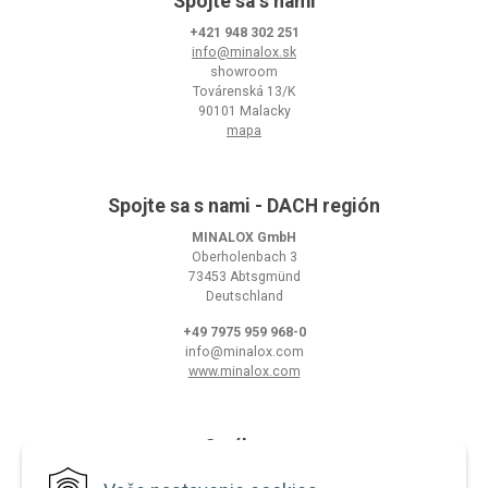
Spojte sa s nami
+421 948 302 251
info@minalox.sk
showroom
Továrenská 13/K
90101 Malacky
mapa
Spojte sa s nami - DACH región
MINALOX GmbH
Oberholenbach 3
73453 Abtsgmünd
Deutschland
+49 7975 959 968-0
info@minalox.com
www.minalox.com
O nákupe
Obchodné podmienky