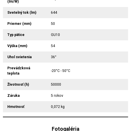
(lm/W)
Svetelný tok (lm)
644
Priemer (mm)
50
Typ pätice
GU10
Výška (mm)
54
Uhol svietenia
36°
Prevádzková
-20°C - 50°C
teplota
Životnosť (h)
50000
Záruka
5 rokov
Hmotnosť
0,072 kg
Fotogaléria