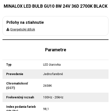
MINALOX LED BULB GU10 8W 24V 36D 2700K BLACK
Prílohy na stiahnutie
Energetický štítok
Parametre
Typ
LED žiarovka
Prevedenie
Jednofarebné
Chromatickosť
2658K
(CCT)
Frekvenčný rozsah
100Hz - 20kHz
Index podania farieb
98,1