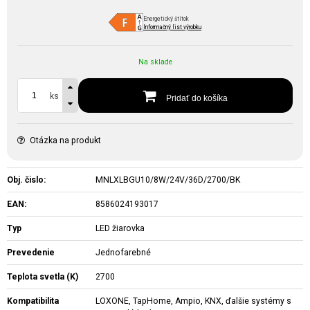
Energetický štítok
Informačný list výrobku
Na sklade
ks
Pridať do košíka
Otázka na produkt
Obj. čislo:
MNLXLBGU10/8W/24V/36D/2700/BK
EAN:
8586024193017
Typ
LED žiarovka
Prevedenie
Jednofarebné
Teplota svetla (K)
2700
Kompatibilita
LOXONE, TapHome, Ampio, KNX, ďalšie systémy s