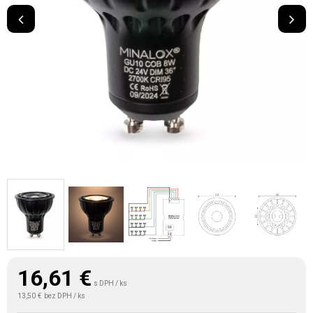
16,61
€
s DPH / ks
13,50 €
bez DPH / ks