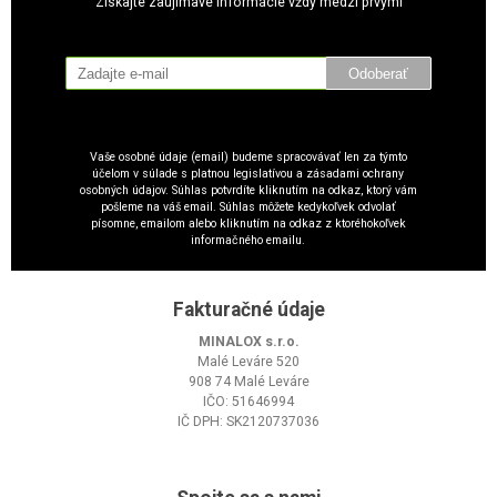
Získajte zaujímavé informácie vždy medzi prvými
Odoberať
Vaše osobné údaje (email) budeme spracovávať len za týmto
účelom v súlade s platnou legislatívou a zásadami ochrany
osobných údajov. Súhlas potvrdíte kliknutím na odkaz, ktorý vám
pošleme na váš email. Súhlas môžete kedykoľvek odvolať
písomne, emailom alebo kliknutím na odkaz z ktoréhokoľvek
informačného emailu.
Fakturačné údaje
MINALOX s.r.o.
Malé Leváre 520
908 74 Malé Leváre
IČO: 51646994
IČ DPH: SK2120737036