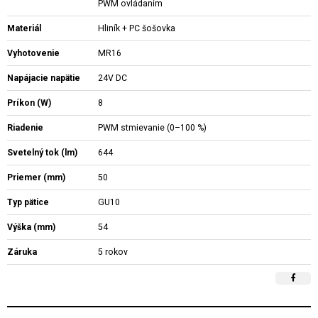
PWM ovládaním
Materiál
Hliník + PC šošovka
Vyhotovenie
MR16
Napájacie napätie
24V DC
Príkon (W)
8
Riadenie
PWM stmievanie (0–100 %)
Svetelný tok (lm)
644
Priemer (mm)
50
Typ pätice
GU10
Výška (mm)
54
Záruka
5 rokov