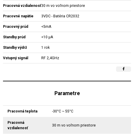
Pracovná vzdialenosť
30 m vo voľnom priestore
Pracovné napätie
3VDC - Batéria CR2032
Pracovný prúd
<5mA
Standby prúd
<10 µA
Standby výdrž
1 rok
Vstupný signál
RF 2,4GHz
Parametre
Pracovná teplota
-30°C ~ 55°C
Pracovná
30 m vo voľnom priestore
vzdialenosť