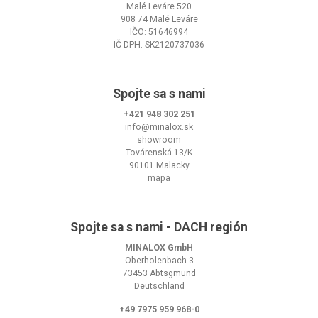
Malé Leváre 520
908 74 Malé Leváre
IČO: 51646994
IČ DPH: SK2120737036
Spojte sa s nami
+421 948 302 251
info@minalox.sk
showroom
Továrenská 13/K
90101 Malacky
mapa
Spojte sa s nami - DACH región
MINALOX GmbH
Oberholenbach 3
73453 Abtsgmünd
Deutschland
+49 7975 959 968-0