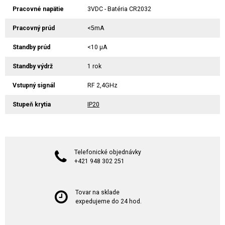
Pracovné napätie
3VDC - Batéria CR2032
Pracovný prúd
<5mA
Standby prúd
<10 µA
Standby výdrž
1 rok
Vstupný signál
RF 2,4GHz
Stupeň krytia
IP20
Telefonické objednávky
+421 948 302 251
Tovar na sklade
expedujeme do 24 hod.