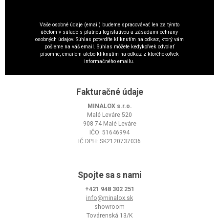
Vaše osobné údaje (email) budeme spracovávať len za týmto
účelom v súlade s platnou legislatívou a zásadami ochrany
osobných údajov. Súhlas potvrdíte kliknutím na odkaz, ktorý vám
pošleme na váš email. Súhlas môžete kedykoľvek odvolať
písomne, emailom alebo kliknutím na odkaz z ktoréhokoľvek
informačného emailu.
Fakturačné údaje
MINALOX s.r.o.
Malé Leváre 520
908 74 Malé Leváre
IČO: 51646994
IČ DPH: SK2120737036
Spojte sa s nami
+421 948 302 251
info@minalox.sk
showroom
Továrenská 13/K