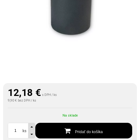
12,18
€
s DPH / ks
9,90 €
bez DPH / ks
Na sklade
ks
Pridať do košíka