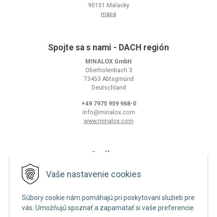
90101 Malacky
mapa
Spojte sa s nami - DACH región
MINALOX GmbH
Oberholenbach 3
73453 Abtsgmünd
Deutschland
+49 7975 959 968-0
info@minalox.com
www.minalox.com
O nákupe
Obchodné podmienky
Vaše nastavenie cookies
Ochrana osobných údajov
Súbory cookie nám pomáhajú pri poskytovaní služieb pre
Zásady používania cookies
vás. Umožňujú spoznať a zapamätať si vaše preferencie.