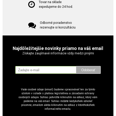
Tovar na sklade
expedujeme do 24 hod.
Odborné poradenstvo
rezervujte si konzultáciu
Najdôležitejšie novinky priamo na váš email
Získajte zaujímavé informácie vždy medzi prvými
Odoberať
Vaše osobné údaje (email) budeme spracovávať len za týmto
účelom v súlade s platnou legislatívou a zásadami ochrany
osobných údajov. Súhlas potvrdíte kliknutím na odkaz, ktorý vám
pošleme na váš email. Súhlas môžete kedykoľvek odvolať
písomne, emailom alebo kliknutím na odkaz z ktoréhokoľvek
informačného emailu.