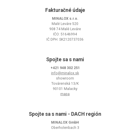
Fakturačné údaje
MINALOX s.r.o.
Malé Leváre 520
908 74 Malé Leváre
IČO: 51646994
IČ DPH: SK2120737036
Spojte sa s nami
+421 948 302 251
info@minalox.sk
showroom
Továrenská 13/K
90101 Malacky
mapa
Spojte sa s nami - DACH región
MINALOX GmbH
Oberholenbach 3