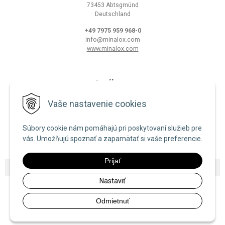
73453 Abtsgmünd
Deutschland
+49 7975 959 968-0
info@minalox.com
www.minalox.com
O nákupe
Obchodné podmienky
Vaše nastavenie cookies
Ochrana osobných údajov
Súbory cookie nám pomáhajú pri poskytovaní služieb pre
Zásady používania cookies
vás. Umožňujú spoznať a zapamätať si vaše preferencie.
Prijať
© 2026 Minalox •
NextShop
&
e-shop Pohoda Connector
by
NextCom s.r.o.
Nastaviť
Odmietnuť