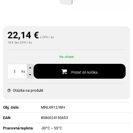
22,14
€
s DPH / ks
18 €
bez DPH / ks
Na sklade
ks
Pridať do košíka
Otázka na produkt
Obj. čislo:
MNLXR12/WH
EAN:
8586024195653
Pracovná teplota
-30°C ~ 55°C