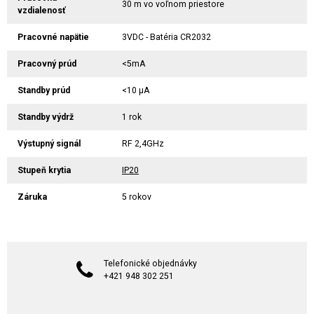
30 m vo voľnom priestore
vzdialenosť
Pracovné napätie
3VDC - Batéria CR2032
Pracovný prúd
<5mA
Standby prúd
<10 µA
Standby výdrž
1 rok
Výstupný signál
RF 2,4GHz
Stupeň krytia
IP20
Záruka
5 rokov
Telefonické objednávky
+421 948 302 251