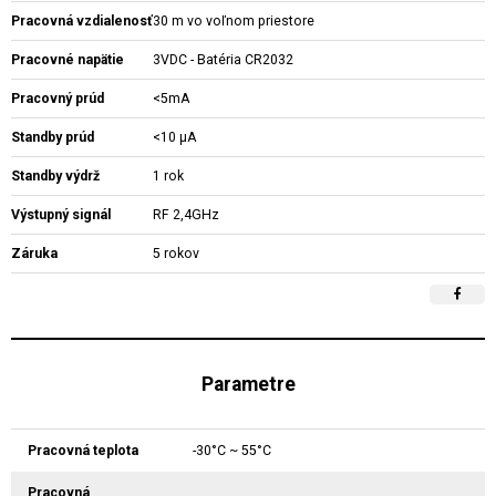
Pracovná vzdialenosť
30 m vo voľnom priestore
Pracovné napätie
3VDC - Batéria CR2032
Pracovný prúd
<5mA
Standby prúd
<10 µA
Standby výdrž
1 rok
Výstupný signál
RF 2,4GHz
Záruka
5 rokov
Parametre
Pracovná teplota
-30°C ~ 55°C
Pracovná