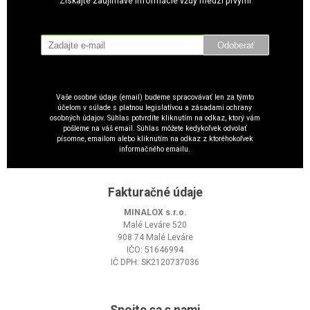
Získajte zaujímavé informácie vždy medzi prvými
Odoberať
Vaše osobné údaje (email) budeme spracovávať len za týmto
účelom v súlade s platnou legislatívou a zásadami ochrany
osobných údajov. Súhlas potvrdíte kliknutím na odkaz, ktorý vám
pošleme na váš email. Súhlas môžete kedykoľvek odvolať
písomne, emailom alebo kliknutím na odkaz z ktoréhokoľvek
informačného emailu.
Fakturačné údaje
MINALOX s.r.o.
Malé Leváre 520
908 74 Malé Leváre
IČO: 51646994
IČ DPH: SK2120737036