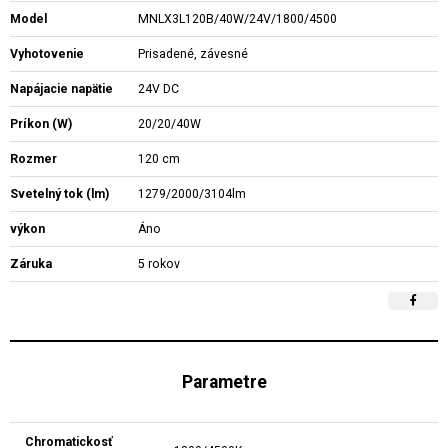
Model
MNLX3L120B/40W/24V/1800/4500
Vyhotovenie
Prisadené, závesné
Napájacie napätie
24V DC
Príkon (W)
20/20/40W
Rozmer
120 cm
Svetelný tok (lm)
1279/2000/3104lm
výkon
Áno
Záruka
5 rokov
Parametre
Chromatickosť