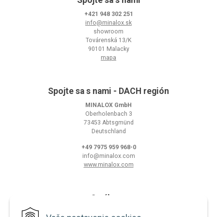
Spojte sa s nami
+421 948 302 251
info@minalox.sk
showroom
Továrenská 13/K
90101 Malacky
mapa
Spojte sa s nami - DACH región
MINALOX GmbH
Oberholenbach 3
73453 Abtsgmünd
Deutschland
+49 7975 959 968-0
info@minalox.com
www.minalox.com
O nákupe
Obchodné podmienky