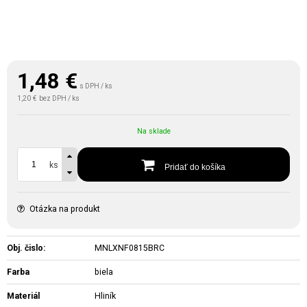
1,48
€
s DPH / ks
1,20 €
bez DPH / ks
Na sklade
ks
Pridať do košíka
Otázka na produkt
Obj. čislo:
MNLXNF0815BRC
Farba
biela
Materiál
Hliník