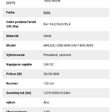
1800/4500K
(CCT)
Farba
biela
Index podania farieb
Ra= 94,2/94,5/95,4
CRI (Ra)
Materiál
Hliník
Model
MNLX3L120B/40W/24V/1800/4500
Vyhotovenie
Prisadené, závesné
Napájacie napätie
24V DC
Príkon (W)
20/20/40W
Rozmer
120 cm
Svetelný tok (lm)
1279/2000/3104lm
výkon
Áno