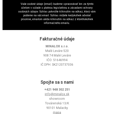
Vaše osobné údaje (email) budeme spracovávať len za týmto
účelom v súlade s platnou legislatívou a zásadami ochrany
osobných údajov. Súhlas potvrdíte kliknutím na odkaz, ktorý vám
pošleme na váš email. Súhlas môžete kedykoľvek odvolať
písomne, emailom alebo kliknutím na odkaz z ktoréhokoľvek
informačného emailu.
Fakturačné údaje
MINALOX s.r.o.
Malé Leváre 520
908 74 Malé Leváre
IČO: 51646994
IČ DPH: SK2120737036
Spojte sa s nami
+421 948 302 251
info@minalox.sk
showroom
Továrenská 13/K
90101 Malacky
mapa