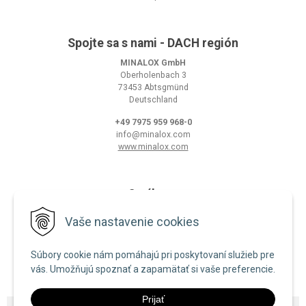
Spojte sa s nami - DACH región
MINALOX GmbH
Oberholenbach 3
73453 Abtsgmünd
Deutschland
+49 7975 959 968-0
info@minalox.com
www.minalox.com
O nákupe
Obchodné podmienky
Vaše nastavenie cookies
Ochrana osobných údajov
Súbory cookie nám pomáhajú pri poskytovaní služieb pre
Zásady používania cookies
vás. Umožňujú spoznať a zapamätať si vaše preferencie.
Prijať