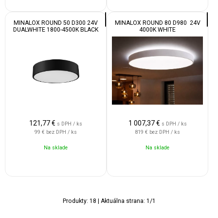
MINALOX ROUND 50 D300 24V
MINALOX ROUND 80 D980 24V
DUALWHITE 1800-4500K BLACK
4000K WHITE
121,77
€
1 007,37
€
s DPH / ks
s DPH / ks
99 €
bez DPH / ks
819 €
bez DPH / ks
Na sklade
Na sklade
Produkty:
18
| Aktuálna strana:
1
/
1