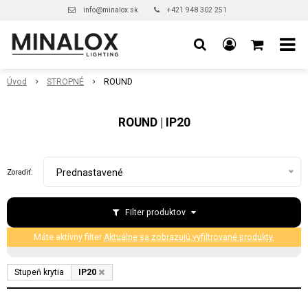
info@minalox.sk
+421 948 302 251
Úvod
STROPNÉ
ROUND
ROUND | IP20
Prednastavené
Zoradiť:
Filter produktov
Máte aktívny filter
Aktuálne sa zobrazujú vyfiltrované produkty.
Stupeň krytia
IP20