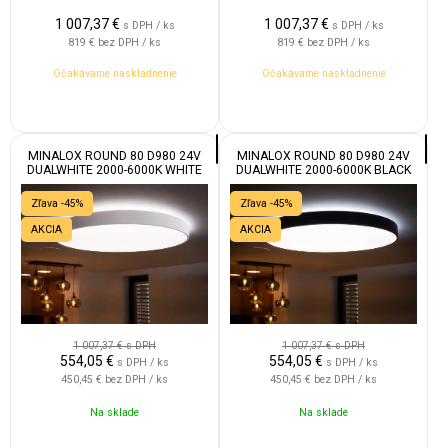
1 007,37
€
1 007,37
€
s DPH / ks
s DPH / ks
819 €
bez DPH / ks
819 €
bez DPH / ks
Očakávame naskladnenie
Očakávame naskladnenie
MINALOX ROUND 80 D980 24V
MINALOX ROUND 80 D980 24V
DUALWHITE 2000-6000K WHITE
DUALWHITE 2000-6000K BLACK
Zľava -45%
Zľava -45%
AKCIA
AKCIA
1 007,37 €
s DPH
1 007,37 €
s DPH
554,05
€
554,05
€
s DPH / ks
s DPH / ks
450,45 €
bez DPH / ks
450,45 €
bez DPH / ks
Na sklade
Na sklade