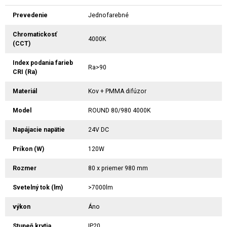
Prevedenie
Jednofarebné
Chromatickosť
4000K
(CCT)
Index podania farieb
Ra>90
CRI (Ra)
Materiál
Kov + PMMA difúzor
Model
ROUND 80/980 4000K
Napájacie napätie
24V DC
Príkon (W)
120W
Rozmer
80 x priemer 980 mm
Svetelný tok (lm)
>7000lm
výkon
Áno
Stupeň krytia
IP20