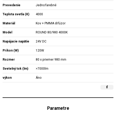
Prevedenie
Jednofarebné
Teplota svetla (K)
4000
Materiál
Kov + PMMA difúzor
Model
ROUND 80/980 4000K
Napájacie napätie
24V DC
Príkon (W)
120W
Rozmer
80 x priemer 980 mm
Svetelný tok (lm)
>7000lm
výkon
Áno
Parametre