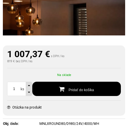
1 007,37
€
s DPH / ks
819 €
bez DPH / ks
Na sklade
ks
Pridať do košíka
Otázka na produkt
Obj. čislo:
MNLXROUND80/D980/24V/4000/WH