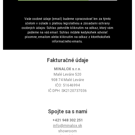
Vaše osobné údaje (email) budeme spracovávať len za týmto
účelom v súlade s platnou legislatívou a zásadami ochrany
osobných údajov. Súhlas potvrdíte kliknutím na odkaz, ktorý vám
pošleme na váš email. Súhlas môžete kedykoľvek odvolať
písomne, emailom alebo kliknutím na odkaz z ktoréhokoľvek
informačného emailu.
Fakturačné údaje
MINALOX s.r.o.
Malé Leváre 520
908 74 Malé Leváre
IČO: 51646994
IČ DPH: SK2120737036
Spojte sa s nami
+421 948 302 251
info@minalox.sk
showroom