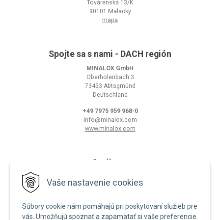
Továrenská 13/K
90101 Malacky
mapa
Spojte sa s nami - DACH región
MINALOX GmbH
Oberholenbach 3
73453 Abtsgmünd
Deutschland
+49 7975 959 968-0
info@minalox.com
www.minalox.com
O nákupe
Obchodné podmienky
Vaše nastavenie cookies
Ochrana osobných údajov
Súbory cookie nám pomáhajú pri poskytovaní služieb pre
Zásady používania cookies
vás. Umožňujú spoznať a zapamätať si vaše preferencie.