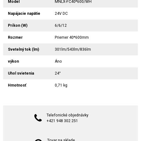
Model
MNLX-FC40*600/WH
Napájacie napätie
24V DC
Príkon (W)
6/6/12
Rozmer
Priemer 40*600mm
Svetelný tok (lm)
301lm/543lm/836lm
výkon
Áno
Uhol svietenia
24°
Hmotnosť
0,71 kg
Telefonické objednávky
+421 948 302 251
Tovar na sklade