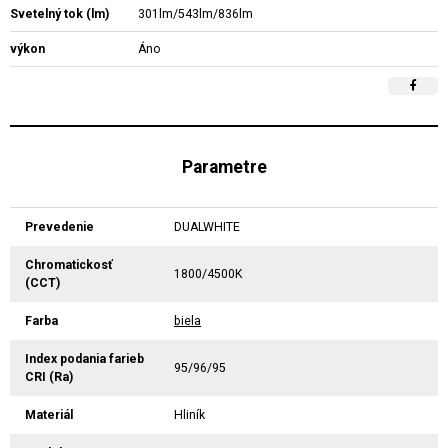
Svetelný tok (lm)
301lm/543lm/836lm
výkon
Áno
Parametre
Prevedenie
DUALWHITE
Chromatickosť
1800/4500K
(CCT)
Farba
biela
Index podania farieb
95/96/95
CRI (Ra)
Materiál
Hliník