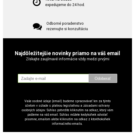
expedujeme do 24 hod.
Odborné poradenstvo
rezervujte si konzultáciu
Najdôležitejšie novinky priamo na váš email
Získajte zaujímavé informácie vždy medzi prvými
Odoberať
Vaše osobné údaje (email) budeme spracovávať len za týmto
účelom v súlade s platnou legislatívou a zásadami ochrany
osobných údajov. Súhlas potvrdíte kliknutím na odkaz, ktorý vám
pošleme na váš email. Súhlas môžete kedykoľvek odvolať
písomne, emailom alebo kliknutím na odkaz z ktoréhokoľvek
informačného emailu.