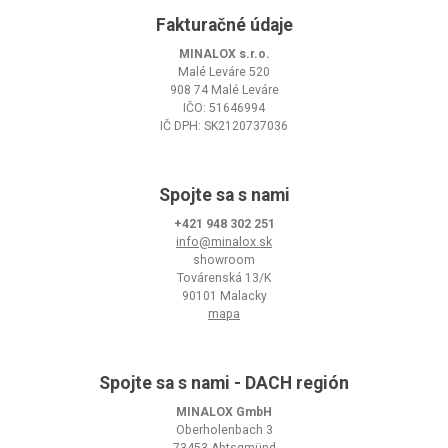
Fakturačné údaje
MINALOX s.r.o.
Malé Leváre 520
908 74 Malé Leváre
IČO: 51646994
IČ DPH: SK2120737036
Spojte sa s nami
+421 948 302 251
info@minalox.sk
showroom
Továrenská 13/K
90101 Malacky
mapa
Spojte sa s nami - DACH región
MINALOX GmbH
Oberholenbach 3