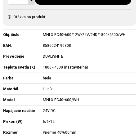
Otázka na produkt
Obj. čislo:
MNLX-FC40*600/12W/24V/24D/1800/4500/WH
EAN:
8586024196308
Prevedenie
DUALWHITE
Teplota svetla (K)
1800 - 4500 (nastaviteľná)
Farba
biela
Materiál
Hliník
Model
MNLX-FC40*600/WH
Napájacie napätie
24V DC
Príkon (W)
6/6/12
Rozmer
Priemer 40*600mm