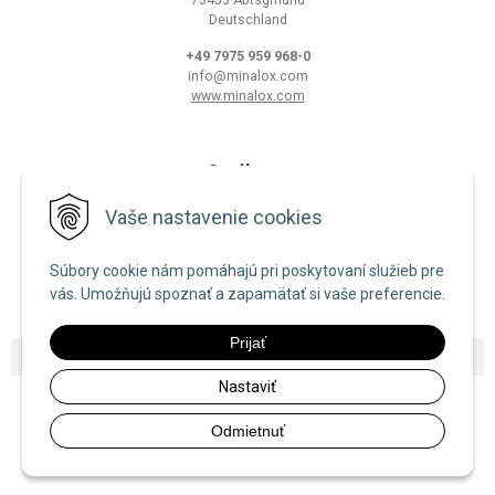
73453 Abtsgmünd
Deutschland
+49 7975 959 968-0
info@minalox.com
www.minalox.com
O nákupe
Obchodné podmienky
Vaše nastavenie cookies
Ochrana osobných údajov
Súbory cookie nám pomáhajú pri poskytovaní služieb pre
Zásady používania cookies
vás. Umožňujú spoznať a zapamätať si vaše preferencie.
Prijať
© 2026 Minalox •
NextShop
&
e-shop Pohoda Connector
by
NextCom s.r.o.
Nastaviť
Odmietnuť