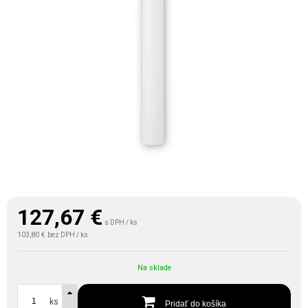
127,67
€
s DPH / ks
103,80 €
bez DPH / ks
Na sklade
ks
Pridať do košíka