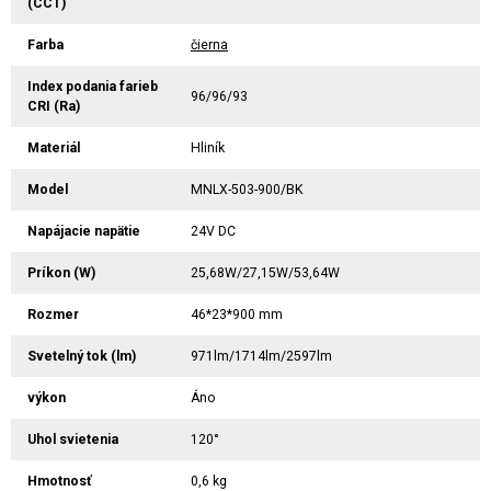
(CCT)
Farba
čierna
Index podania farieb
96/96/93
CRI (Ra)
Materiál
Hliník
Model
MNLX-503-900/BK
Napájacie napätie
24V DC
Príkon (W)
25,68W/27,15W/53,64W
Rozmer
46*23*900 mm
Svetelný tok (lm)
971lm/1714lm/2597lm
výkon
Áno
Uhol svietenia
120°
Hmotnosť
0,6 kg