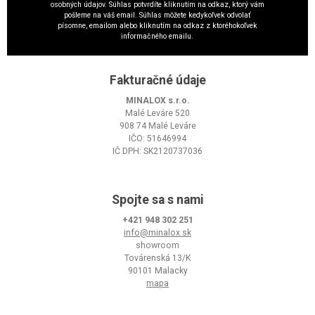
osobných údajov. Súhlas potvrdíte kliknutím na odkaz, ktorý vám
pošleme na váš email. Súhlas môžete kedykoľvek odvolať
písomne, emailom alebo kliknutím na odkaz z ktoréhokoľvek
informačného emailu.
Fakturačné údaje
MINALOX s.r.o.
Malé Leváre 520
908 74 Malé Leváre
IČO: 51646994
IČ DPH: SK2120737036
Spojte sa s nami
+421 948 302 251
info@minalox.sk
showroom
Továrenská 13/K
90101 Malacky
mapa