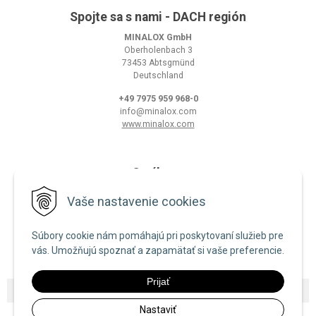
Spojte sa s nami - DACH región
MINALOX GmbH
Oberholenbach 3
73453 Abtsgmünd
Deutschland
+49 7975 959 968-0
info@minalox.com
www.minalox.com
O nákupe
Obchodné podmienky
Vaše nastavenie cookies
Ochrana osobných údajov
Súbory cookie nám pomáhajú pri poskytovaní služieb pre
Zásady používania cookies
vás. Umožňujú spoznať a zapamätať si vaše preferencie.
Prijať
© 2026 Minalox •
NextShop
&
e-shop Pohoda Connector
by
NextCom s.r.o.
Nastaviť