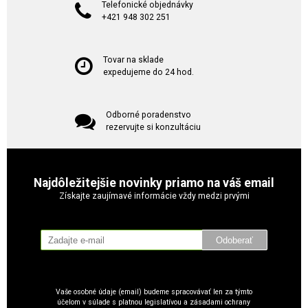
Telefonické objednávky
+421 948 302 251
Tovar na sklade
expedujeme do 24 hod.
Odborné poradenstvo
rezervujte si konzultáciu
Najdôležitejšie novinky priamo na váš email
Získajte zaujímavé informácie vždy medzi prvými
Odoberať
Vaše osobné údaje (email) budeme spracovávať len za týmto
účelom v súlade s platnou legislatívou a zásadami ochrany