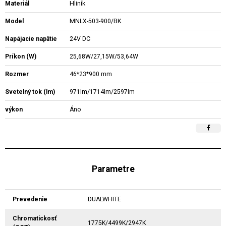
Materiál
Hliník
Model
MNLX-503-900/BK
Napájacie napätie
24V DC
Príkon (W)
25,68W/27,15W/53,64W
Rozmer
46*23*900 mm
Svetelný tok (lm)
971lm/1714lm/2597lm
výkon
Áno
Parametre
Prevedenie
DUALWHITE
Chromatickosť
1775K/4499K/2947K