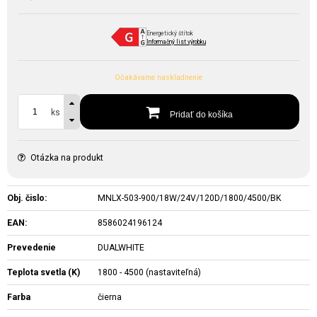
Energetický štítok
Informačný list výrobku
Očakávame naskladnenie
ks
Pridať do košíka
Otázka na produkt
Obj. čislo:
MNLX-503-900/18W/24V/120D/1800/4500/BK
EAN:
8586024196124
Prevedenie
DUALWHITE
Teplota svetla (K)
1800 - 4500 (nastaviteľná)
Farba
čierna