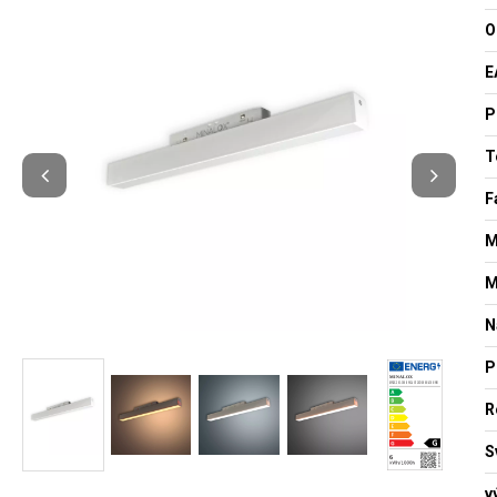
O
E
P
T
F
M
M
N
P
R
S
v