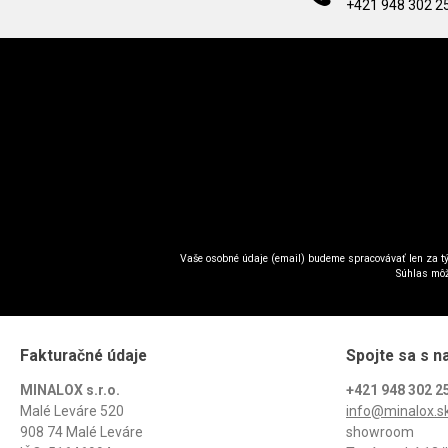
+421 948 302 2
Vaše osobné údaje (email) budeme spracovávať len za tý
Súhlas môž
Fakturačné údaje
Spojte sa s n
MINALOX s.r.o.
+421 948 302 2
Malé Leváre 520
info@minalox.s
908 74 Malé Leváre
showroom