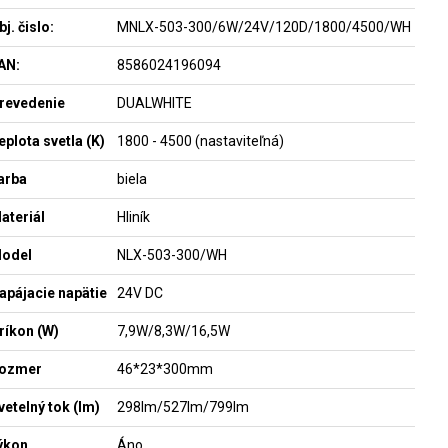
bj. čislo:
MNLX-503-300/6W/24V/120D/1800/4500/WH
AN:
8586024196094
revedenie
DUALWHITE
eplota svetla (K)
1800 - 4500 (nastaviteľná)
arba
biela
ateriál
Hliník
odel
NLX-503-300/WH
apájacie napätie
24V DC
ríkon (W)
7,9W/8,3W/16,5W
ozmer
46*23*300mm
vetelný tok (lm)
298lm/527lm/799lm
ýkon
Áno