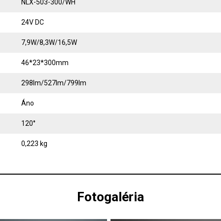
NLX-503-300/WH
24V DC
7,9W/8,3W/16,5W
46*23*300mm
298lm/527lm/799lm
Áno
120°
0,223 kg
Fotogaléria