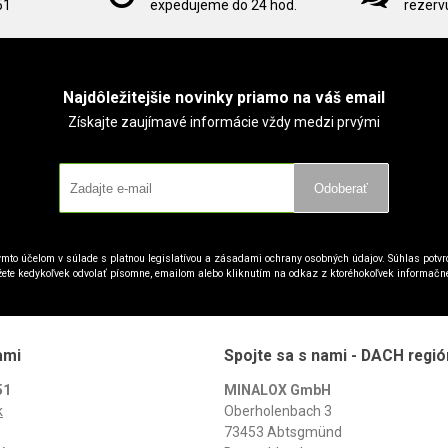
51
expedujeme do 24 hod.
rezervu
Najdôležitejšie novinky priamo na váš email
Získajte zaujímavé informácie vždy medzi prvými
Odoberať
mto účelom v súlade s platnou legislatívou a zásadami ochrany osobných údajov. Súhlas potvrd
ete kedykoľvek odvolať písomne, emailom alebo kliknutím na odkaz z ktoréhokoľvek informačn
ami
Spojte sa s nami - DACH regió
51
MINALOX GmbH
k
Oberholenbach 3
73453 Abtsgmünd