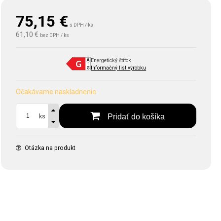
75,15
€
s DPH / ks
61,10 €
bez DPH / ks
Energetický štítok
Informačný list výrobku
Očakávame naskladnenie
Pridať do košíka
ks
Otázka na produkt