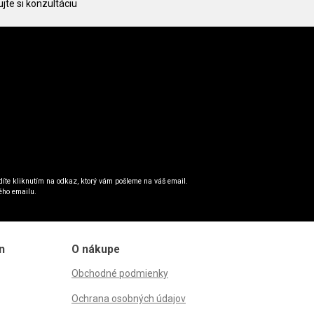
jte si konzultáciu
íte kliknutím na odkaz, ktorý vám pošleme na váš email.
ého emailu.
n
O nákupe
Obchodné podmienky
Ochrana osobných údajov