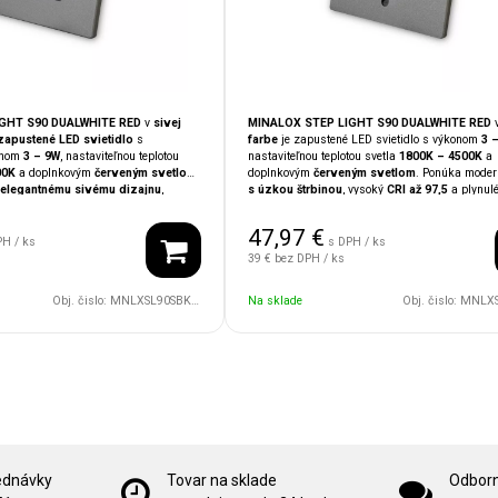
GHT S90 DUALWHITE RED
v
sivej
MINALOX STEP LIGHT S90 DUALWHITE RED
apustené LED svietidlo
s
farbe
je zapustené LED svietidlo s výkonom
3 –
onom
3 – 9W
, nastaviteľnou teplotou
nastaviteľnou teplotou svetla
1800K – 4500K
a
00K
a doplnkovým
červeným svetlom
.
doplnkovým
červeným svetlom
. Ponúka mode
elegantnému sivému dizajnu
,
s úzkou štrbinou
, vysoký
CRI až 97,5
a plynul
evania
a plnej kompatibilite so
stmievanie
. Je plne kompatibilné so smart sy
, TapHome, Ampio, KNX
je ideálne
LOXONE, TapHome, Ampio, KNX
a ideálne a
47,97
€
nočné osvetlenie
do
chodieb
,
orientačné či nočné osvetlenie
do
chodieb
,
s
PH / ks
s DPH / ks
zidenčných priestorov
.
alebo
rezidenčných priestorov
.
39 €
bez DPH / ks
Obj. čislo:
MNLXSL90SBK/9W/24V/DWR/IP65/RC/DG
Na sklade
Obj. čislo:
MNLXSL90SBK/9W/
ednávky
Tovar na sklade
Odborn