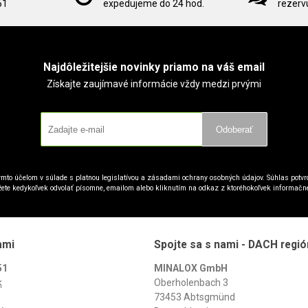
51
expedujeme do 24 hod.
rezervu
Najdôležitejšie novinky priamo na váš email
Získajte zaujímavé informácie vždy medzi prvými
Odoberať
mto účelom v súlade s platnou legislatívou a zásadami ochrany osobných údajov. Súhlas potvrd
ete kedykoľvek odvolať písomne, emailom alebo kliknutím na odkaz z ktoréhokoľvek informačn
ami
Spojte sa s nami - DACH regió
51
MINALOX GmbH
k
Oberholenbach 3
73453 Abtsgmünd