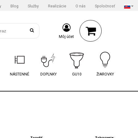
y
Blog
Služby
Realizácie
O nás
Spoločnosť
Môj účet
NÁSTENNÉ
DOPLNKY
GU10
ŽIAROVKY
Zoradiť:
Zobrazenie: