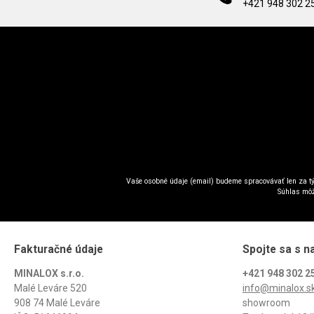
+421 948 302 2
Vaše osobné údaje (email) budeme spracovávať len za tý
Súhlas môž
Fakturačné údaje
Spojte sa s n
MINALOX s.r.o.
+421 948 302 2
Malé Leváre 520
info@minalox.s
908 74 Malé Leváre
showroom