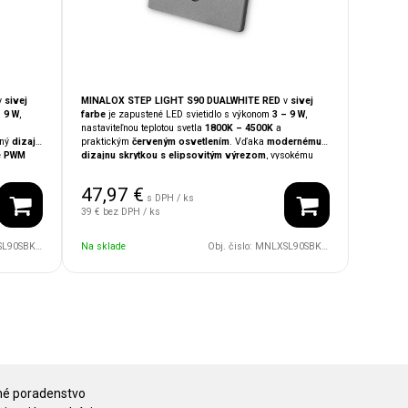
v
sivej
MINALOX STEP LIGHT S90 DUALWHITE RED
v
sivej
 9 W
,
farbe
je zapustené LED svietidlo s výkonom
3 – 9 W
,
nastaviteľnou teplotou svetla
1800K – 4500K
a
rný
dizajn
praktickým
červeným osvetlením
. Vďaka
modernému
é
PWM
dizajnu skrytkou s elipsovitým výrezom
, vysokému
stémami
CRI až 97,5
, plynulému
PWM stmievanie
a kompatibilite
ko
so systémami
LOXONE, TapHome, Ampio, KNX
je
47,97
€
chodísk
ideálne ako
orientačné alebo nočné osvetlenie
do
s DPH / ks
chodieb
,
schodísk
či
moderných interiérov
.
39 €
bez DPH / ks
24V/DWR/IP65/RY/DG
Na sklade
Obj. čislo:
MNLXSL90SBK/9W/24V/DWR/IP65/EL/DG
é poradenstvo