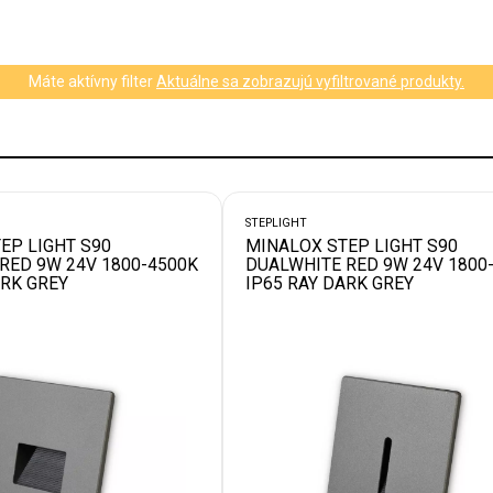
Máte aktívny filter
Aktuálne sa zobrazujú vyfiltrované produkty.
STEPLIGHT
EP LIGHT S90
MINALOX STEP LIGHT S90
RED 9W 24V 1800-4500K
DUALWHITE RED 9W 24V 1800
ARK GREY
IP65 RAY DARK GREY