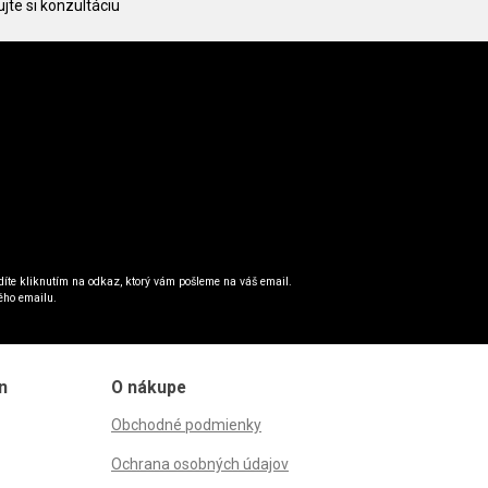
jte si konzultáciu
íte kliknutím na odkaz, ktorý vám pošleme na váš email.
ého emailu.
n
O nákupe
Obchodné podmienky
Ochrana osobných údajov