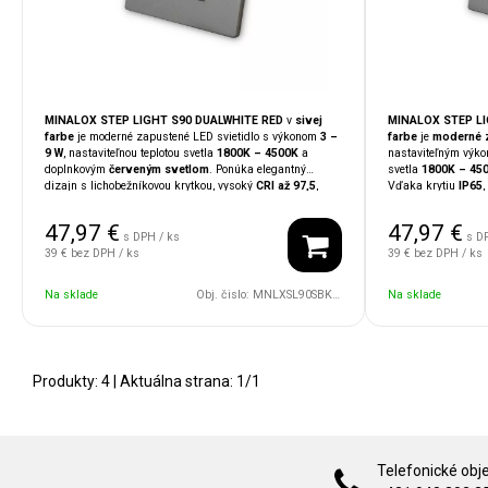
MINALOX STEP LIGHT S90 DUALWHITE RED
v
sivej
MINALOX STEP LI
farbe
je moderné zapustené LED svietidlo s výkonom
3 –
farbe
je
moderné z
9 W
, nastaviteľnou teplotou svetla
1800K – 4500K
a
nastaviteľným výk
doplnkovým
červeným svetlom
. Ponúka elegantný
svetla
1800K – 45
dizajn s lichobežníkovou krytkou, vysoký
CRI až 97,5
,
Vďaka krytiu
IP65
,
plynulé
PWM stmievanie
a kompatibilitu so smart
možnosti
PWM stmi
systémami
LOXONE, TapHome, Ampio, KNX
. Ideálne
systémami
LOXONE
47,97
€
47,97
€
pre chodby, schodiská či rezidenčné priestory ako
ako
orientačné či 
s DPH / ks
s D
orientačné alebo nočné osvetlenie.
schodísk
alebo
re
39 €
bez DPH / ks
39 €
bez DPH / ks
Na sklade
Obj. čislo:
MNLXSL90SBK/9W/24V/DWR/IP65/TZ/DG
Na sklade
Produkty:
4
| Aktuálna strana:
1
/
1
Telefonické obj