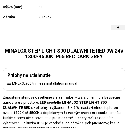
Výška (mm)
90
Záruka
5 rokov
MINALOX STEP LIGHT S90 DUALWHITE RED 9W 24V
1800-4500K IP65 REC DARK GREY
Prílohy na stiahnutie
MNLXSL90S trimless installation manual
Zapustené stenové osvetlenie v
sivej farbe
vytvára príjemnú a bezpečnú
atmosféru v priestore.
LED svietidlo MINALOX STEP LIGHT S90
DUALWHITE RED
s voliteľným výkonom
3 – 9 W
, nastaviteľnou teplotou
svetla
1800K až 4500K
a doplnkovým
červeným svetlom
ponúka jemné a
funkčné orientačné osvetlenie pre moderné interiéry. Vďaka odolnému
vyhotoveniu s krytím
IP65
je vhodné aj do náročnejších priestorov, kde je