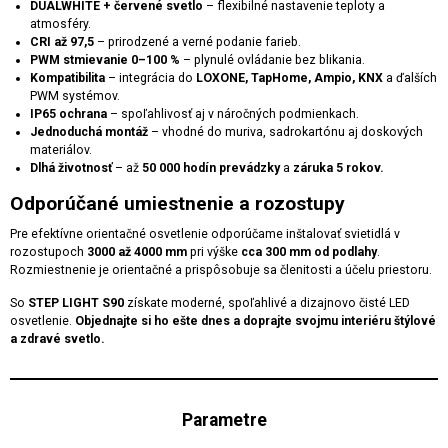
DUALWHITE + červené svetlo
– flexibilné nastavenie teploty a
atmosféry.
CRI až 97,5
– prirodzené a verné podanie farieb.
PWM stmievanie 0–100 %
– plynulé ovládanie bez blikania.
Kompatibilita
– integrácia do
LOXONE, TapHome, Ampio, KNX
a ďalších
PWM systémov.
IP65 ochrana
– spoľahlivosť aj v náročných podmienkach.
Jednoduchá montáž
– vhodné do muriva, sadrokartónu aj doskových
materiálov.
Dlhá životnosť
– až
50 000 hodín prevádzky
a
záruka 5 rokov.
Odporúčané umiestnenie a rozostupy
Pre efektívne orientačné osvetlenie odporúčame inštalovať svietidlá v
rozostupoch
3000 až 4000 mm
pri výške
cca 300 mm od podlahy
.
Rozmiestnenie je orientačné a prispôsobuje sa členitosti a účelu priestoru.
So
STEP LIGHT S90
získate moderné, spoľahlivé a dizajnovo čisté LED
osvetlenie.
Objednajte si ho ešte dnes a doprajte svojmu interiéru štýlové
a zdravé svetlo.
Parametre