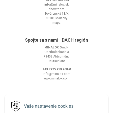
info@minalox.sk
showroom
Továrenská 13/K
90101 Malacky
mapa
Spojte sa s nami - DACH región
MINALOX GmbH
Oberholenbach 3
73453 Abtsgmünd
Deutschland
+49 7975 959 968-0
info@minalox.com
www.minalox.com
O nákupe
Obchodné podmienky
Vaše nastavenie cookies
Ochrana osobných údajov