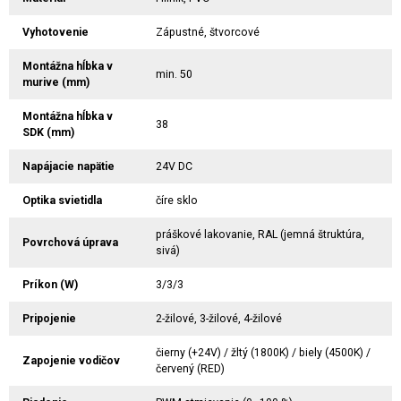
Vyhotovenie
Zápustné, štvorcové
Montážna hĺbka v
min. 50
murive (mm)
Montážna hĺbka v
38
SDK (mm)
Napájacie napätie
24V DC
Optika svietidla
číre sklo
práškové lakovanie, RAL (jemná štruktúra,
Povrchová úprava
sivá)
Príkon (W)
3/3/3
Pripojenie
2-žilové, 3-žilové, 4-žilové
čierny (+24V) / žltý (1800K) / biely (4500K) /
Zapojenie vodičov
červený (RED)