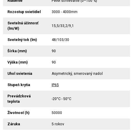
Riadenie
PWM stmievanie (0–100 %)
Rozostup svietidiel
3000 - 4000mm
Svetelná účinnosť
15,5/33,2/9,1
(lm/W)
Svetelný tok (lm)
48/103/30
Šírka (mm)
90
Výška (mm)
90
Uhol svietenia
Asymetrický, smerovaný nadol
Stupeň krytia
IP65
Prevádzková
-20°C - 50°C
teplota
Životnosť (h)
50000
Záruka
5 rokov