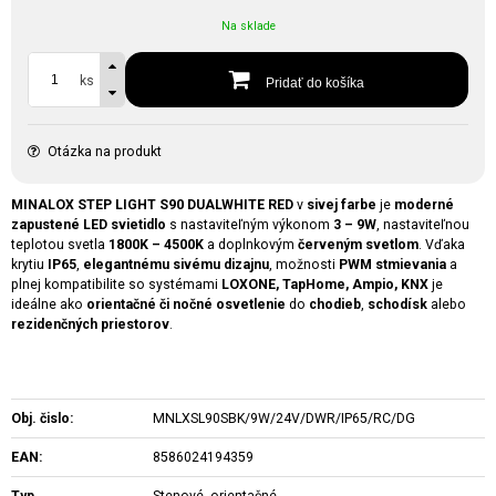
Na sklade
ks
Pridať do košíka
Otázka na produkt
MINALOX STEP LIGHT S90 DUALWHITE RED
v
sivej farbe
je
moderné
zapustené LED svietidlo
s nastaviteľným výkonom
3 – 9W
, nastaviteľnou
teplotou svetla
1800K – 4500K
a doplnkovým
červeným svetlom
. Vďaka
krytiu
IP65
,
elegantnému sivému dizajnu
, možnosti
PWM stmievania
a
plnej kompatibilite so systémami
LOXONE, TapHome, Ampio, KNX
je
ideálne ako
orientačné či nočné osvetlenie
do
chodieb
,
schodísk
alebo
rezidenčných priestorov
.
Obj. čislo:
MNLXSL90SBK/9W/24V/DWR/IP65/RC/DG
EAN:
8586024194359
Typ
Stenové, orientačné