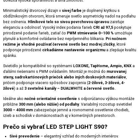
dôležitá vysoká spoľahlivosť a dlhá životnosť.
Minimalistický štvorcový dizajn v
sivej farbe
je doplnený krytkou s
obdĺžnikovým otvorom, ktorá smeruje svetlo asymetricky nadol na podlahu
bez oslnenia.
Hliníkové telo so sivou povrchovou úpravou
zaisťuje
eleganciu a odolnosť. Vysoký index podania farieb
CRI až 97,5
poskytuje
prirodzené podanie farieb, zatiaľ čo
PWM stmievanie 0–100 %
umožňuje
plynulé a komfortné ovládanie bez nepríjemného blikania.
Pri nočnom
režime je vhodné používať červené svetlo bez modrej zložky
, ktoré
podporuje prirodzené
cirkadiánne nastavenie organizmu
a zlepšuje kvalitu
spánku.
Svietidlo je kompatibilné so systémami
LOXONE, TapHome, Ampio, KNX
a
ďalšími riešeniami s PWM ovládaním. Montáž je možná do
murovanej
steny, sadrokartónových priečok alebo iných doskových materiálov
,
pričom podporuje viacero spôsobov zapojenia (
2-žilové, 3-žilové, 4-
žilové
) a až
3 svetelné kanály – DUALWHITE a červené svetlo.
Ideálne ako
nočné orientačné osvetlenie
s odporúčanou výškou montáže
približne
300 mm (alebo nižšie) od podlahy
. Variabilný rozostup svietidiel
3000 – 4000 mm
zabezpečuje jemné a rovnomerné osvetlenie chodieb,
izieb a schodísk v domácnostiach aj v komerčných priestoroch.
Prečo si vybrať LED STEP LIGHT S90?
Sivé prevedenie
– elegantný vzhľad do moderných interiérov.