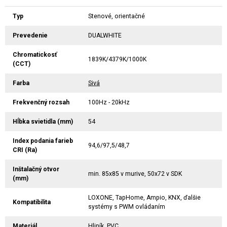
Typ
Stenové, orientačné
Prevedenie
DUALWHITE
Chromatickosť
1839K/4379K/1000K
(CCT)
Farba
Sivá
Frekvenčný rozsah
100Hz - 20kHz
Hĺbka svietidla (mm)
54
Index podania farieb
94,6/97,5/48,7
CRI (Ra)
Inštalačný otvor
min. 85x85 v murive, 50x72 v SDK
(mm)
LOXONE, TapHome, Ampio, KNX, ďalšie
Kompatibilita
systémy s PWM ovládaním
Materiál
Hliník, PVC