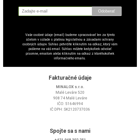
Odoberať
Vaše osobné údaje (email) budeme spracovávať len za týmto
účelom v súlade s platnou legislatívou a zásadami ochrany
osobných údajov. Súhlas potvrdíte kliknutím na odkaz, ktorý vám
pošleme na váš email. Súhlas môžete kedykoľvek odvolať
písomne, emailom alebo kliknutím na odkaz z ktoréhokoľvek
informačného emailu.
Fakturačné údaje
MINALOX s.r.o.
Malé Leváre 520
908 74 Malé Leváre
IČO: 51646994
IČ DPH: SK2120737036
Spojte sa s nami
+421 948 302 251