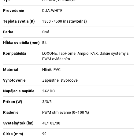
Prevedenie
DUALWHITE
Teplota svetla (K)
1800 - 4500 (nastaviteľná)
Farba
Sivá
Hĺbka svietidla (mm)
54
Kompatibilita
LOXONE, TapHome, Ampio, KNX, ďalšie systémy s
PWM ovládaním
Materiál
Hliník, PVC
Vyhotovenie
Zápustné, štvorcové
Napájacie napätie
24V DC
Príkon (W)
3/3/3
Riadenie
PWM stmievanie (0–100 %)
Svetelný tok (lm)
48/103/30
Šírka (mm)
90