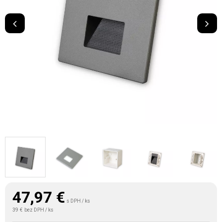
47,97
€
s DPH / ks
39 €
bez DPH / ks