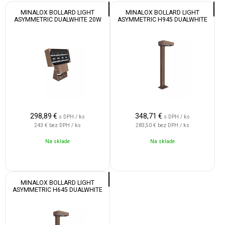
MINALOX BOLLARD LIGHT
MINALOX BOLLARD LIGHT
ASYMMETRIC DUALWHITE 20W
ASYMMETRIC H945 DUALWHITE
24V 1800-4500K IP65 CORTEN
20W 24V 1800-4500K IP65
CORTEN
298,89
€
348,71
€
s DPH / ks
s DPH / ks
243 €
bez DPH / ks
283,50 €
bez DPH / ks
Na sklade
Na sklade
MINALOX BOLLARD LIGHT
ASYMMETRIC H645 DUALWHITE
20W 24V 1800-4500K IP65
CORTEN