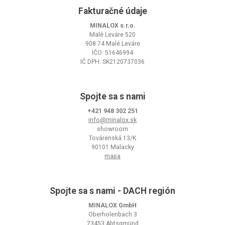
Fakturačné údaje
MINALOX s.r.o.
Malé Leváre 520
908 74 Malé Leváre
IČO: 51646994
IČ DPH: SK2120737036
Spojte sa s nami
+421 948 302 251
info@minalox.sk
showroom
Továrenská 13/K
90101 Malacky
mapa
Spojte sa s nami - DACH región
MINALOX GmbH
Oberholenbach 3
73453 Abtsgmünd