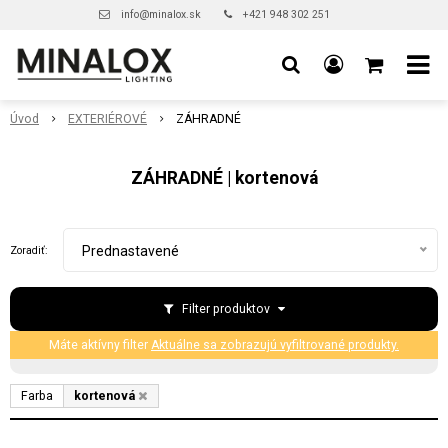
info@minalox.sk
+421 948 302 251
Úvod
EXTERIÉROVÉ
ZÁHRADNÉ
ZÁHRADNÉ | kortenová
Prednastavené
Zoradiť:
Filter produktov
Máte aktívny filter
Aktuálne sa zobrazujú vyfiltrované produkty.
Farba
kortenová