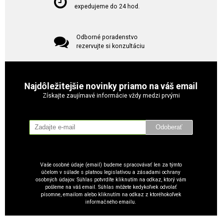
expedujeme do 24 hod.
Odborné poradenstvo
rezervujte si konzultáciu
Najdôležitejšie novinky priamo na váš email
Získajte zaujímavé informácie vždy medzi prvými
Odoberať
Vaše osobné údaje (email) budeme spracovávať len za týmto
účelom v súlade s platnou legislatívou a zásadami ochrany
osobných údajov. Súhlas potvrdíte kliknutím na odkaz, ktorý vám
pošleme na váš email. Súhlas môžete kedykoľvek odvolať
písomne, emailom alebo kliknutím na odkaz z ktoréhokoľvek
informačného emailu.