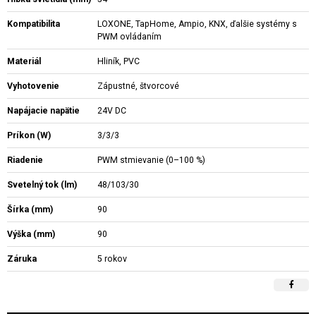
Kompatibilita
LOXONE, TapHome, Ampio, KNX, ďalšie systémy s
PWM ovládaním
Materiál
Hliník, PVC
Vyhotovenie
Zápustné, štvorcové
Napájacie napätie
24V DC
Príkon (W)
3/3/3
Riadenie
PWM stmievanie (0–100 %)
Svetelný tok (lm)
48/103/30
Šírka (mm)
90
Výška (mm)
90
Záruka
5 rokov