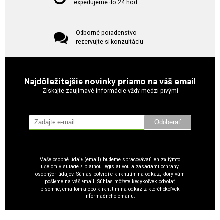
expedujeme do 24 hod.
Odborné poradenstvo
rezervujte si konzultáciu
Najdôležitejšie novinky priamo na váš email
Získajte zaujímavé informácie vždy medzi prvými
Odoberať
Vaše osobné údaje (email) budeme spracovávať len za týmto
účelom v súlade s platnou legislatívou a zásadami ochrany
osobných údajov. Súhlas potvrdíte kliknutím na odkaz, ktorý vám
pošleme na váš email. Súhlas môžete kedykoľvek odvolať
písomne, emailom alebo kliknutím na odkaz z ktoréhokoľvek
informačného emailu.