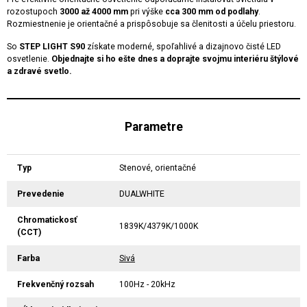
rozostupoch
3000 až 4000 mm
pri výške
cca 300 mm od podlahy
.
Rozmiestnenie je orientačné a prispôsobuje sa členitosti a účelu priestoru.
So
STEP LIGHT S90
získate moderné, spoľahlivé a dizajnovo čisté LED
osvetlenie.
Objednajte si ho ešte dnes a doprajte svojmu interiéru štýlové
a zdravé svetlo.
Parametre
Typ
Stenové, orientačné
Prevedenie
DUALWHITE
Chromatickosť
1839K/4379K/1000K
(CCT)
Farba
Sivá
Frekvenčný rozsah
100Hz - 20kHz