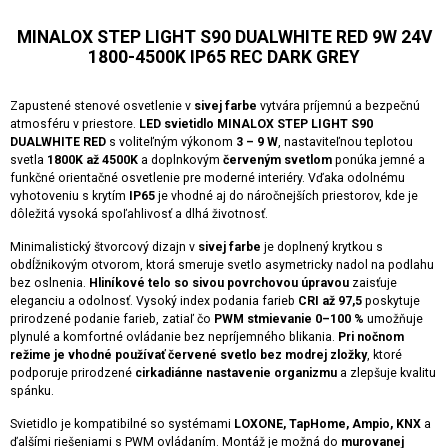
MINALOX STEP LIGHT S90 DUALWHITE RED 9W 24V
1800-4500K IP65 REC DARK GREY
Zapustené stenové osvetlenie v
sivej farbe
vytvára príjemnú a bezpečnú
atmosféru v priestore.
LED svietidlo MINALOX STEP LIGHT S90
DUALWHITE RED
s voliteľným výkonom
3 – 9 W
, nastaviteľnou teplotou
svetla
1800K až 4500K
a doplnkovým
červeným svetlom
ponúka jemné a
funkčné orientačné osvetlenie pre moderné interiéry. Vďaka odolnému
vyhotoveniu s krytím
IP65
je vhodné aj do náročnejších priestorov, kde je
dôležitá vysoká spoľahlivosť a dlhá životnosť.
Minimalistický štvorcový dizajn v
sivej farbe
je doplnený krytkou s
obdĺžnikovým otvorom, ktorá smeruje svetlo asymetricky nadol na podlahu
bez oslnenia.
Hliníkové telo so sivou povrchovou úpravou
zaisťuje
eleganciu a odolnosť. Vysoký index podania farieb
CRI až 97,5
poskytuje
prirodzené podanie farieb, zatiaľ čo
PWM stmievanie 0–100 %
umožňuje
plynulé a komfortné ovládanie bez nepríjemného blikania.
Pri nočnom
režime je vhodné používať červené svetlo bez modrej zložky
, ktoré
podporuje prirodzené
cirkadiánne nastavenie organizmu
a zlepšuje kvalitu
spánku.
Svietidlo je kompatibilné so systémami
LOXONE, TapHome, Ampio, KNX
a
ďalšími riešeniami s PWM ovládaním. Montáž je možná do
murovanej