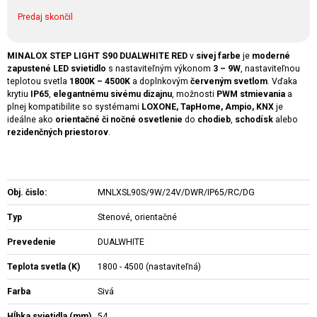
Predaj skončil
MINALOX STEP LIGHT S90 DUALWHITE RED
v
sivej farbe
je
moderné
zapustené LED svietidlo
s nastaviteľným výkonom
3 – 9W
, nastaviteľnou
teplotou svetla
1800K – 4500K
a doplnkovým
červeným svetlom
. Vďaka
krytiu
IP65
,
elegantnému sivému dizajnu
, možnosti
PWM stmievania
a
plnej kompatibilite so systémami
LOXONE, TapHome, Ampio, KNX
je
ideálne ako
orientačné či nočné osvetlenie
do
chodieb
,
schodísk
alebo
rezidenčných priestorov
.
Obj. čislo:
MNLXSL90S/9W/24V/DWR/IP65/RC/DG
Typ
Stenové, orientačné
Prevedenie
DUALWHITE
Teplota svetla (K)
1800 - 4500 (nastaviteľná)
Farba
Sivá
Hĺbka svietidla (mm)
54