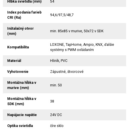
Hĺbka svietidla (mm)
54
Index podania farieb
94,6/97,5/48,7
CRI (Ra)
Inštalačný otvor
min. 85x85 v murive, 50x72 v SDK
(mm)
LOXONE, TapHome, Ampio, KNX, ďalšie
Kompatibilita
systémy s PWM ovládaním
Materiál
Hliník, PVC
Vyhotovenie
Zápustné, štvorcové
Montážna hĺbka v
min. 50
murive (mm)
Montážna hĺbka v
38
SDK (mm)
Napájacie napätie
24V DC
Optika svietidla
číre sklo