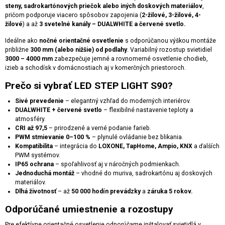
steny, sadrokartónových priečok alebo iných doskových materiálov
,
pričom podporuje viacero spôsobov zapojenia (
2-žilové, 3-žilové, 4-
žilové
) a až
3 svetelné kanály – DUALWHITE a červené svetlo.
Ideálne ako
nočné orientačné osvetlenie
s odporúčanou výškou montáže
približne
300 mm (alebo nižšie) od podlahy
. Variabilný rozostup svietidiel
3000 – 4000 mm
zabezpečuje jemné a rovnomerné osvetlenie chodieb,
izieb a schodísk v domácnostiach aj v komerčných priestoroch.
Prečo si vybrať LED STEP LIGHT S90?
Sivé prevedenie
– elegantný vzhľad do moderných interiérov.
DUALWHITE + červené svetlo
– flexibilné nastavenie teploty a
atmosféry.
CRI až 97,5
– prirodzené a verné podanie farieb.
PWM stmievanie 0–100 %
– plynulé ovládanie bez blikania.
Kompatibilita
– integrácia do
LOXONE, TapHome, Ampio, KNX
a ďalších
PWM systémov.
IP65 ochrana
– spoľahlivosť aj v náročných podmienkach.
Jednoduchá montáž
– vhodné do muriva, sadrokartónu aj doskových
materiálov.
Dlhá životnosť
– až
50 000 hodín prevádzky
a
záruka 5 rokov.
Odporúčané umiestnenie a rozostupy
Pre efektívne orientačné osvetlenie odporúčame inštalovať svietidlá v