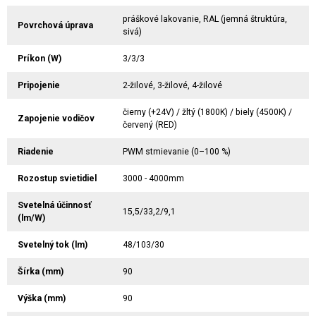
práškové lakovanie, RAL (jemná štruktúra,
Povrchová úprava
sivá)
Príkon (W)
3/3/3
Pripojenie
2-žilové, 3-žilové, 4-žilové
čierny (+24V) / žltý (1800K) / biely (4500K) /
Zapojenie vodičov
červený (RED)
Riadenie
PWM stmievanie (0–100 %)
Rozostup svietidiel
3000 - 4000mm
Svetelná účinnosť
15,5/33,2/9,1
(lm/W)
Svetelný tok (lm)
48/103/30
Šírka (mm)
90
Výška (mm)
90