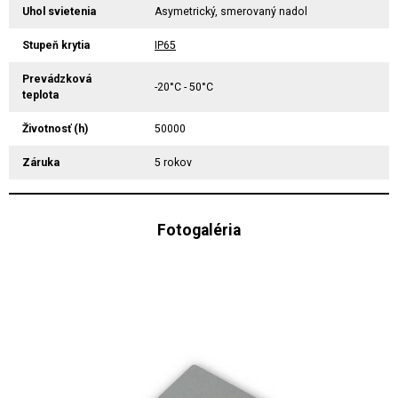
Uhol svietenia
Asymetrický, smerovaný nadol
Stupeň krytia
IP65
Prevádzková
-20°C - 50°C
teplota
Životnosť (h)
50000
Záruka
5 rokov
Fotogaléria