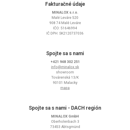
Fakturačné údaje
MINALOX s.r.o.
Malé Leváre 520
908 74 Malé Leváre
IČO: 51646994
IČ DPH: SK2120737036
Spojte sa s nami
+421 948 302 251
info@minalox.sk
showroom
Továrenská 13/K
90101 Malacky
mapa
Spojte sa s nami - DACH región
MINALOX GmbH
Oberholenbach 3
73453 Abtsgmünd