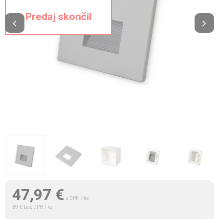
47,97
€
s DPH / ks
39 €
bez DPH / ks