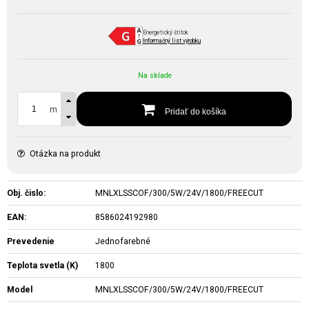
Energetický štítok
Informačný list výrobku
Na sklade
m
Pridať do košíka
Otázka na produkt
Obj. čislo:
MNLXLSSCOF/300/5W/24V/1800/FREECUT
EAN:
8586024192980
Prevedenie
Jednofarebné
Teplota svetla (K)
1800
Model
MNLXLSSCOF/300/5W/24V/1800/FREECUT