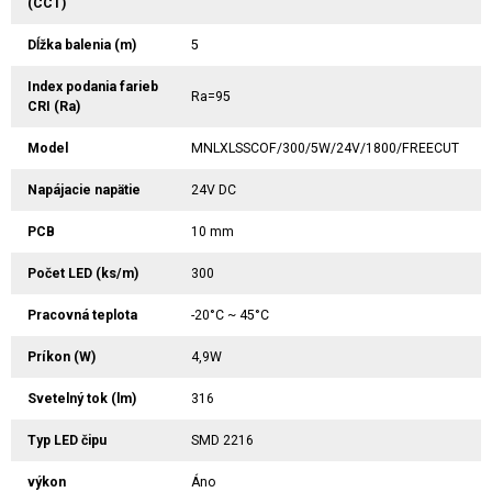
(CCT)
Dĺžka balenia (m)
5
Index podania farieb
Ra=95
CRI (Ra)
Model
MNLXLSSCOF/300/5W/24V/1800/FREECUT
Napájacie napätie
24V DC
PCB
10 mm
Počet LED (ks/m)
300
Pracovná teplota
-20°C ~ 45°C
Príkon (W)
4,9W
Svetelný tok (lm)
316
Typ LED čipu
SMD 2216
výkon
Áno