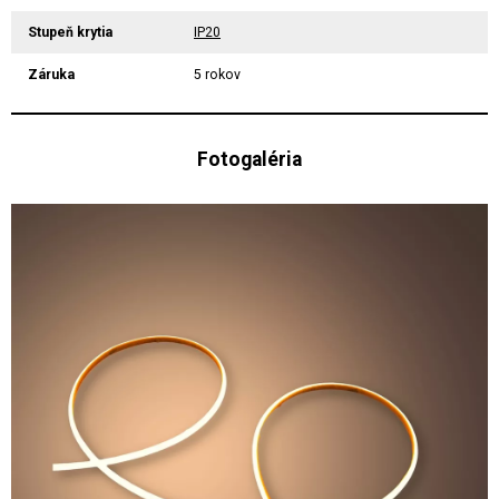
Stupeň krytia
IP20
Záruka
5 rokov
Fotogaléria