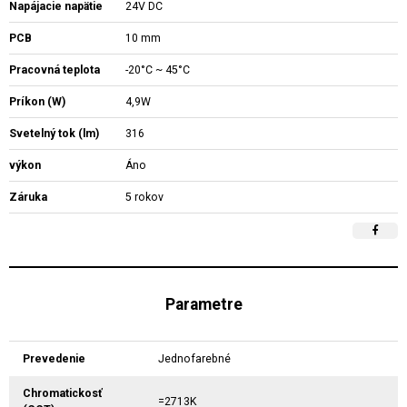
Napájacie napätie
24V DC
PCB
10 mm
Pracovná teplota
-20°C ~ 45°C
Príkon (W)
4,9W
Svetelný tok (lm)
316
výkon
Áno
Záruka
5 rokov
Parametre
Prevedenie
Jednofarebné
Chromatickosť
=2713K