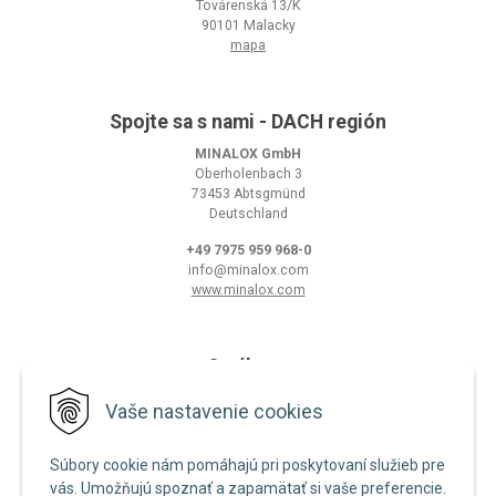
Továrenská 13/K
90101 Malacky
mapa
Spojte sa s nami - DACH región
MINALOX GmbH
Oberholenbach 3
73453 Abtsgmünd
Deutschland
+49 7975 959 968-0
info@minalox.com
www.minalox.com
O nákupe
Obchodné podmienky
Vaše nastavenie cookies
Ochrana osobných údajov
Súbory cookie nám pomáhajú pri poskytovaní služieb pre
Zásady používania cookies
vás. Umožňujú spoznať a zapamätať si vaše preferencie.