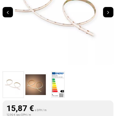
15,87
€
s DPH / m
12,90 €
bez DPH / m