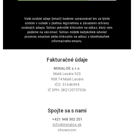
Vaše osobné údaje (email) budeme spracovávať len za týmto
účelom v súlade s platnou legislatívou a zásadami ochrany
osobných údajov. Súhlas potvrdíte kliknutím na odkaz, ktorý vám
pošleme na váš email. Súhlas môžete kedykoľvek odvolať
písomne, emailom alebo kliknutím na odkaz z ktoréhokoľvek
informačného emailu.
Fakturačné údaje
MINALOX s.r.o.
Malé Leváre 520
908 74 Malé Leváre
IČO: 51646994
IČ DPH: SK2120737036
Spojte sa s nami
+421 948 302 251
info@minalox.sk
showroom