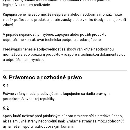
legislatívou krajiny realizácie.
Kupujúci berie na vedomie, že nesprávna alebo neodborná montáž môže
viesť k poškodeniu produktu, strate záruky alebo vzniku škody na majetku či
zdraví.
V prípade nejasností pri výbere, zapojení alebo použití produktu
odporúčame kontaktovať technickú podporu predávajúceho.
Predávajúci nenesie zodpovednosť za škody vzniknuté neodbornou
montážou alebo použitím produktu v rozpore s technickou dokumentáciou
a odporúčaniami výrobcu.
9. Právomoc a rozhodné právo
9.1
Právne vzťahy medzi predávajúcim a kupujúcim sa riadia právnym
poriadkom Slovenskej republiky.
9.2
Spory budú riešené pred príslušným súdom v mieste sídla predávajúceho,
ak sa zmluvné strany nedohodnú inak. Zmluvné strany sa môžu dohodnúť
aj na riešení sporu rozhodcovským konaním.