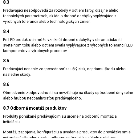
8.3
Predávajúci nezodpovedá za rozdiely v odtieni farby, dizajne alebo
technických parametroch, ak ide o drobné odchýlky vyplývajúce z
výrobných tolerancií alebo technologických zmien.
8.4
Pri LED produktoch môžu vzniknúť drobné odchýlky v chromatickosti,
svetelnom toku alebo odtieni svetla vyplývajúce z výrobných tolerancií LED
komponentov a výrobných procesov.
8.5
Predávajúci nenesie zodpovednosť za ušlý zisk, nepriamu škodu alebo
následné škody.
8.6
Obmedzenie zodpovednosti sa nevzťahuje na škody spôsobené úmyselne
alebo hrubou nedbanlivosťou predávajúceho.
8.7 Odborná montáž produktov
Produkty ponúkané predávajúcim sú určené na odbornú montáž a
inštaláciu.
Montáž, zapojenie, konfiguráciu a uvedenie produktov do prevádzky smie
vykonávať výhradne osoba odborne spôsobilá v súlade s platnou