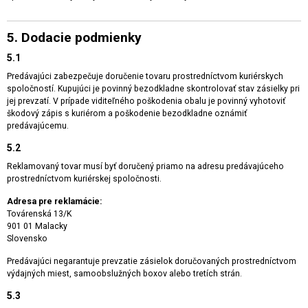
5. Dodacie podmienky
5.1
Predávajúci zabezpečuje doručenie tovaru prostredníctvom kuriérskych
spoločností. Kupujúci je povinný bezodkladne skontrolovať stav zásielky pri
jej prevzatí. V prípade viditeľného poškodenia obalu je povinný vyhotoviť
škodový zápis s kuriérom a poškodenie bezodkladne oznámiť
predávajúcemu.
5.2
Reklamovaný tovar musí byť doručený priamo na adresu predávajúceho
prostredníctvom kuriérskej spoločnosti.
Adresa pre reklamácie:
Továrenská 13/K
901 01 Malacky
Slovensko
Predávajúci negarantuje prevzatie zásielok doručovaných prostredníctvom
výdajných miest, samoobslužných boxov alebo tretích strán.
5.3