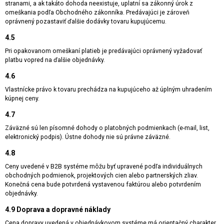
stranami, a ak takáto dohoda neexistuje, uplatní sa zákonný úrok z
omeškania podľa Obchodného zákonníka. Predávajúci je zároveň
oprávnený pozastaviť ďalšie dodávky tovaru kupujúcemu.
4.5
Pri opakovanom omeškaní platieb je predávajúci oprávnený vyžadovať
platbu vopred na ďalšie objednávky.
4.6
Vlastnícke právo k tovaru prechádza na kupujúceho až úplným uhradením
kúpnej ceny.
4.7
Záväzné sú len písomné dohody o platobných podmienkach (e-mail, list,
elektronický podpis). Ústne dohody nie sú právne záväzné.
4.8
Ceny uvedené v B2B systéme môžu byť upravené podľa individuálnych
obchodných podmienok, projektových cien alebo partnerských zliav.
Konečná cena bude potvrdená vystavenou faktúrou alebo potvrdením
objednávky.
4.9 Doprava a dopravné náklady
Cena dopravy uvedená v objednávkovom systéme má orientačný charakter