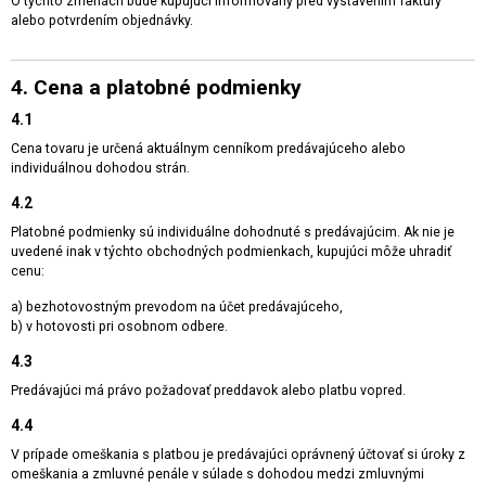
O týchto zmenách bude kupujúci informovaný pred vystavením faktúry
alebo potvrdením objednávky.
4. Cena a platobné podmienky
4.1
Cena tovaru je určená aktuálnym cenníkom predávajúceho alebo
individuálnou dohodou strán.
4.2
Platobné podmienky sú individuálne dohodnuté s predávajúcim. Ak nie je
uvedené inak v týchto obchodných podmienkach, kupujúci môže uhradiť
cenu:
a) bezhotovostným prevodom na účet predávajúceho,
b) v hotovosti pri osobnom odbere.
4.3
Predávajúci má právo požadovať preddavok alebo platbu vopred.
4.4
V prípade omeškania s platbou je predávajúci oprávnený účtovať si úroky z
omeškania a zmluvné penále v súlade s dohodou medzi zmluvnými