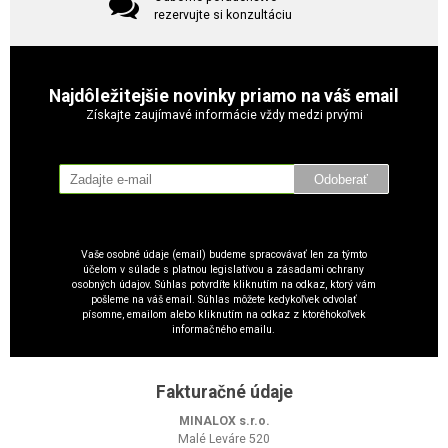
rezervujte si konzultáciu
Najdôležitejšie novinky priamo na váš email
Získajte zaujímavé informácie vždy medzi prvými
Odoberať
Vaše osobné údaje (email) budeme spracovávať len za týmto
účelom v súlade s platnou legislatívou a zásadami ochrany
osobných údajov. Súhlas potvrdíte kliknutím na odkaz, ktorý vám
pošleme na váš email. Súhlas môžete kedykoľvek odvolať
písomne, emailom alebo kliknutím na odkaz z ktoréhokoľvek
informačného emailu.
Fakturačné údaje
MINALOX s.r.o.
Malé Leváre 520