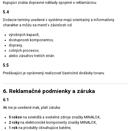
Kupujúci znáša dopravné náklady spojené s reklamáciou.
5.4
Dodacie termíny uvedené v systéme majú orientačný a informatívny
charakter a môžu sa meniť v závislosti od:
výrobných kapacít,
dostupnosti komponentov,
dopravy,
colných procesov,
alebo zásahov tretích strán.
5.5
Predávajúci je oprávnený realizovať čiastočné dodávky tovaru.
6. Reklamačné podmienky a záruka
6.1
Ak nie je uvedené inak, platí záruka:
5 rokov
na svietidlá a svetelné zdroje značky MINALOX,
2 roky
na elektronické komponenty značky MINALOX,
1 rok
na produkty obsahujúce batérie,