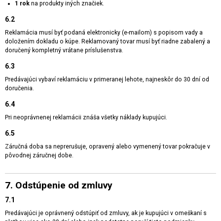
1 rok
na produkty iných značiek.
6.2
Reklamácia musí byť podaná elektronicky (e-mailom) s popisom vady a
doložením dokladu o kúpe. Reklamovaný tovar musí byť riadne zabalený a
doručený kompletný vrátane príslušenstva.
6.3
Predávajúci vybaví reklamáciu v primeranej lehote, najneskôr do 30 dní od
doručenia.
6.4
Pri neoprávnenej reklamácii znáša všetky náklady kupujúci.
6.5
Záručná doba sa neprerušuje, opravený alebo vymenený tovar pokračuje v
pôvodnej záručnej dobe.
7. Odstúpenie od zmluvy
7.1
Predávajúci je oprávnený odstúpiť od zmluvy, ak je kupujúci v omeškaní s