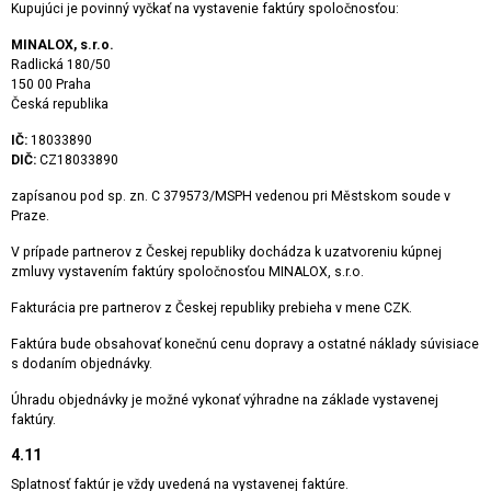
Kupujúci je povinný vyčkať na vystavenie faktúry spoločnosťou:
MINALOX, s.r.o.
Radlická 180/50
150 00 Praha
Česká republika
IČ:
18033890
DIČ:
CZ18033890
zapísanou pod sp. zn. C 379573/MSPH vedenou pri Městskom soude v
Praze.
V prípade partnerov z Českej republiky dochádza k uzatvoreniu kúpnej
zmluvy vystavením faktúry spoločnosťou MINALOX, s.r.o.
Fakturácia pre partnerov z Českej republiky prebieha v mene CZK.
Faktúra bude obsahovať konečnú cenu dopravy a ostatné náklady súvisiace
s dodaním objednávky.
Úhradu objednávky je možné vykonať výhradne na základe vystavenej
faktúry.
4.11
Splatnosť faktúr je vždy uvedená na vystavenej faktúre.