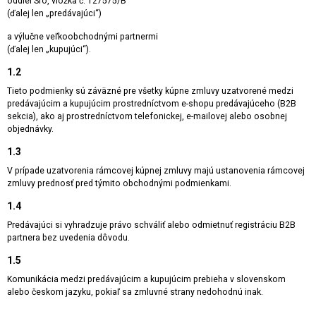
oddiel Sro, vložka č. 127575/B
(ďalej len „predávajúci“)
a výlučne veľkoobchodnými partnermi
(ďalej len „kupujúci“).
1.2
Tieto podmienky sú záväzné pre všetky kúpne zmluvy uzatvorené medzi
predávajúcim a kupujúcim prostredníctvom e-shopu predávajúceho (B2B
sekcia), ako aj prostredníctvom telefonickej, e-mailovej alebo osobnej
objednávky.
1.3
V prípade uzatvorenia rámcovej kúpnej zmluvy majú ustanovenia rámcovej
zmluvy prednosť pred týmito obchodnými podmienkami.
1.4
Predávajúci si vyhradzuje právo schváliť alebo odmietnuť registráciu B2B
partnera bez uvedenia dôvodu.
1.5
Komunikácia medzi predávajúcim a kupujúcim prebieha v slovenskom
alebo českom jazyku, pokiaľ sa zmluvné strany nedohodnú inak.