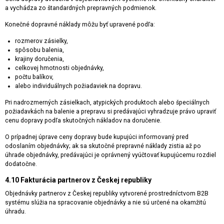
a vychádza zo štandardných prepravných podmienok.
Konečné dopravné náklady môžu byť upravené podľa:
rozmerov zásielky,
spôsobu balenia,
krajiny doručenia,
celkovej hmotnosti objednávky,
počtu balíkov,
alebo individuálnych požiadaviek na dopravu.
Pri nadrozmerných zásielkach, atypických produktoch alebo špeciálnych
požiadavkách na balenie a prepravu si predávajúci vyhradzuje právo upraviť
cenu dopravy podľa skutočných nákladov na doručenie.
O prípadnej úprave ceny dopravy bude kupujúci informovaný pred
odoslaním objednávky; ak sa skutočné prepravné náklady zistia až po
úhrade objednávky, predávajúci je oprávnený vyúčtovať kupujúcemu rozdiel
dodatočne.
4.10 Fakturácia partnerov z Českej republiky
Objednávky partnerov z Českej republiky vytvorené prostredníctvom B2B
systému slúžia na spracovanie objednávky a nie sú určené na okamžitú
úhradu.