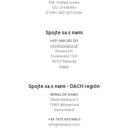
908 74 Malé Leváre
IČO: 51646994
IČ DPH: SK2120737036
Spojte sa s nami
+421 948 302 251
info@minalox.sk
showroom
Továrenská 13/K
90101 Malacky
mapa
Spojte sa s nami - DACH región
MINALOX GmbH
Oberholenbach 3
73453 Abtsgmünd
Deutschland
+49 7975 959 968-0
info@minalox.com