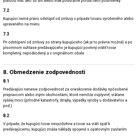
platbou viac ako 30 dní alebo inak podstatne poruší tieto podmienky.
7.2
Kupujúci nemá právo odstúpiť od zmluvy v prípade tovaru vyrobeného alebo
upraveného na mieru.
7.3
Pri odstúpení od zmluvy zo strany kupujúceho (ak je to právne možné) a po
písomnom súhlase predávajúceho je kupujúci povinný vrátiť tovar
kompletný, nepoškodený a v originálnom obale.
8. Obmedzenie zodpovednosti
8.1
Predávajúci nenesie zodpovednosť za oneskorenie dodávky spôsobené
prepravcom alebo inými okolnosťami, ktoré nemôže ovplyvniť, vrátane
vyššej moci (prírodné katastrofy, štrajky, výpadky výroby u dodávateľov a
pod.).
8.2
V prípade, že kupujúci tovar nevyzdvihne a tovar sa vráti späť k
predávajúcemu, kupujúci znáša náklady spojené s opätovným zaslaním.