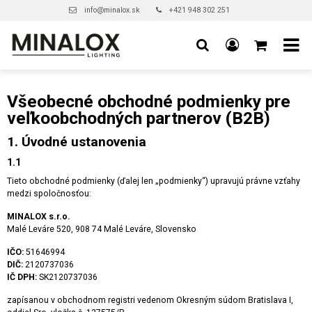
info@minalox.sk
+421 948 302 251
Všeobecné obchodné podmienky pre
veľkoobchodných partnerov (B2B)
1. Úvodné ustanovenia
1.1
Tieto obchodné podmienky (ďalej len „podmienky“) upravujú právne vzťahy
medzi spoločnosťou:
MINALOX s.r.o.
Malé Leváre 520, 908 74 Malé Leváre, Slovensko
IČO:
51646994
DIČ:
2120737036
IČ DPH:
SK2120737036
zapísanou v obchodnom registri vedenom Okresným súdom Bratislava I,