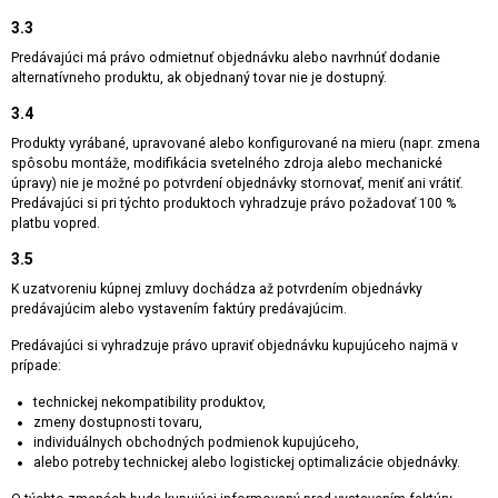
3.3
Predávajúci má právo odmietnuť objednávku alebo navrhnúť dodanie
alternatívneho produktu, ak objednaný tovar nie je dostupný.
3.4
Produkty vyrábané, upravované alebo konfigurované na mieru (napr. zmena
spôsobu montáže, modifikácia svetelného zdroja alebo mechanické
úpravy) nie je možné po potvrdení objednávky stornovať, meniť ani vrátiť.
Predávajúci si pri týchto produktoch vyhradzuje právo požadovať 100 %
platbu vopred.
3.5
K uzatvoreniu kúpnej zmluvy dochádza až potvrdením objednávky
predávajúcim alebo vystavením faktúry predávajúcim.
Predávajúci si vyhradzuje právo upraviť objednávku kupujúceho najmä v
prípade:
technickej nekompatibility produktov,
zmeny dostupnosti tovaru,
individuálnych obchodných podmienok kupujúceho,
alebo potreby technickej alebo logistickej optimalizácie objednávky.