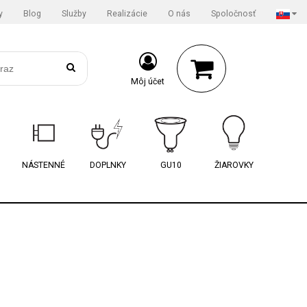
y
Blog
Služby
Realizácie
O nás
Spoločnosť
Môj účet
NÁSTENNÉ
DOPLNKY
GU10
ŽIAROVKY