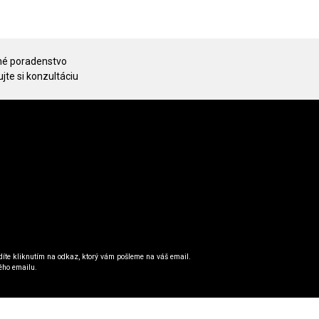
é poradenstvo
jte si konzultáciu
íte kliknutím na odkaz, ktorý vám pošleme na váš email.
ého emailu.