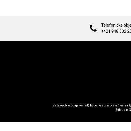
Telefonické obj
+421 948 302 2
Vaše osobné údaje (email) budeme spracovávať len za tý
Súhlas môž