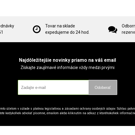
ednávky
Tovar na sklade
Odborn
51
expedujeme do 24 hod.
rezervu
Najdôležitejšie novinky priamo na váš email
Získajte zaujímavé informácie vždy medzi prvými
Odoberať
mto účelom v súlade s platnou legislatívou a zásadami ochrany osobných údajov. Súhlas potvrd
ete kedykoľvek odvolať písomne, emailom alebo kliknutím na odkaz z ktoréhokoľvek informačn