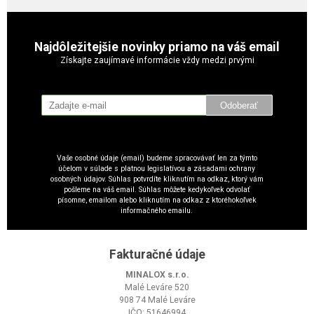
Najdôležitejšie novinky priamo na váš email
Získajte zaujímavé informácie vždy medzi prvými
Odoberať
Vaše osobné údaje (email) budeme spracovávať len za týmto
účelom v súlade s platnou legislatívou a zásadami ochrany
osobných údajov. Súhlas potvrdíte kliknutím na odkaz, ktorý vám
pošleme na váš email. Súhlas môžete kedykoľvek odvolať
písomne, emailom alebo kliknutím na odkaz z ktoréhokoľvek
informačného emailu.
Fakturačné údaje
MINALOX s.r.o.
Malé Leváre 520
908 74 Malé Leváre
IČO: 51646994