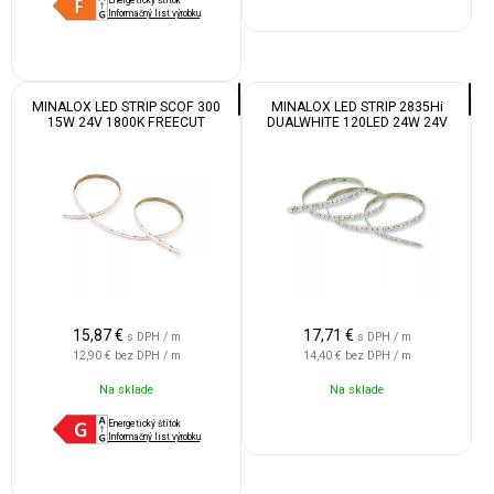
Informačný list výrobku
MINALOX LED STRIP SCOF 300
MINALOX LED STRIP 2835Hi
15W 24V 1800K FREECUT
DUALWHITE 120LED 24W 24V
1800K-4500K
15,87
€
17,71
€
s DPH / m
s DPH / m
12,90 €
bez DPH / m
14,40 €
bez DPH / m
Na sklade
Na sklade
Energetický štítok
Informačný list výrobku