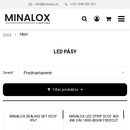
info@minalox.sk
+421 948 302 251
Úvod
PÁSY
LED PÁSY
Prednastavené
Zoradiť:
Filter produktov
MINALOX SEALING SET SCOF
MINALOX LED STRIP SCOF 400
IP67
8W 24V 1800-4500K FREECUT
IP20