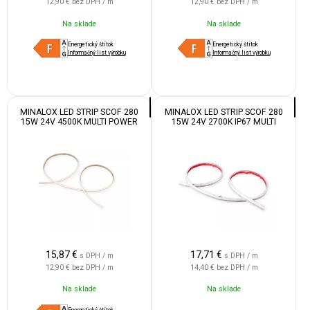
12,90 €
bez DPH / m
12,90 €
bez DPH / m
Na sklade
Na sklade
Energetický štítok
Energetický štítok
Informačný list výrobku
Informačný list výrobku
MINALOX LED STRIP SCOF 280
MINALOX LED STRIP SCOF 280
15W 24V 4500K MULTI POWER
15W 24V 2700K IP67 MULTI
POWER
15,87
€
17,71
€
s DPH / m
s DPH / m
12,90 €
bez DPH / m
14,40 €
bez DPH / m
Na sklade
Na sklade
Energetický štítok