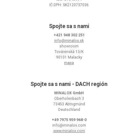
IČ DPH: SK2120737036
Spojte sa s nami
+421 948 302 251
info@minalox.sk
showroom
Továrenská 13/K
90101 Malacky
mapa
Spojte sa s nami - DACH región
MINALOX GmbH
Oberholenbach 3
73453 Abtsgmünd
Deutschland
+49 7975 959 968-0
info@minalox.com
www.minalox.com