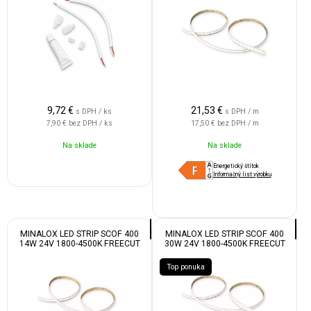
9,72
€
21,53
€
s DPH / ks
s DPH / m
7,90 €
bez DPH / ks
17,50 €
bez DPH / m
Na sklade
Na sklade
Energetický štítok
Informačný list výrobku
MINALOX LED STRIP SCOF 400
MINALOX LED STRIP SCOF 400
14W 24V 1800-4500K FREECUT
30W 24V 1800-4500K FREECUT
IP20
IP20
Top ponuka