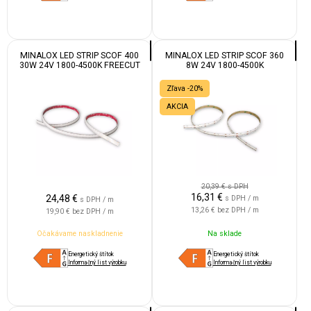
MINALOX LED STRIP SCOF 400
MINALOX LED STRIP SCOF 360
30W 24V 1800-4500K FREECUT
8W 24V 1800-4500K
IP67
Zľava -20%
AKCIA
20,39 €
s DPH
16,31
€
24,48
€
s DPH / m
s DPH / m
13,26 €
bez DPH / m
19,90 €
bez DPH / m
Očakávame naskladnenie
Na sklade
Energetický štítok
Energetický štítok
Informačný list výrobku
Informačný list výrobku