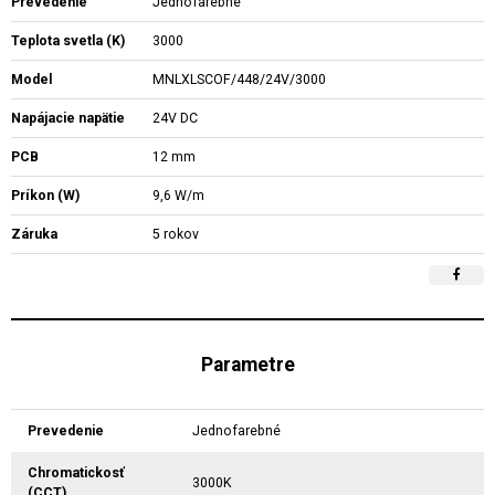
Prevedenie
Jednofarebné
Teplota svetla (K)
3000
Model
MNLXLSCOF/448/24V/3000
Napájacie napätie
24V DC
PCB
12 mm
Príkon (W)
9,6 W/m
Záruka
5 rokov
Parametre
Prevedenie
Jednofarebné
Chromatickosť
3000K
(CCT)