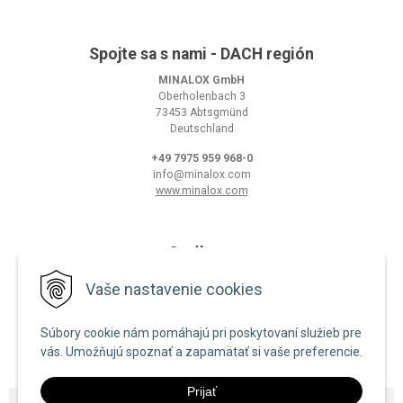
Spojte sa s nami - DACH región
MINALOX GmbH
Oberholenbach 3
73453 Abtsgmünd
Deutschland
+49 7975 959 968-0
info@minalox.com
www.minalox.com
O nákupe
Obchodné podmienky
Vaše nastavenie cookies
Ochrana osobných údajov
Súbory cookie nám pomáhajú pri poskytovaní služieb pre
Zásady používania cookies
vás. Umožňujú spoznať a zapamätať si vaše preferencie.
Prijať
© 2026 Minalox •
NextShop
&
e-shop Pohoda Connector
by
NextCom s.r.o.