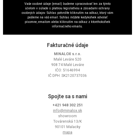
Vaše osobné údaje (email) budeme spracovávať len za týmto
účelom v súlade s platnou legislatívou a zásadami ochrany
osobných údajov. Súhlas potvrdíte kliknutím na odkaz, ktorý vám
pošleme na váš email. Súhlas môžete kedykoľvek odvolať
písomne, emailom alebo kliknutím na odkaz z ktoréhokoľvek
informačného emailu.
Fakturačné údaje
MINALOX s.r.o.
Malé Leváre 520
908 74 Malé Leváre
IČO: 51646994
IČ DPH: SK2120737036
Spojte sa s nami
+421 948 302 251
info@minalox.sk
showroom
Továrenská 13/K
90101 Malacky
mapa