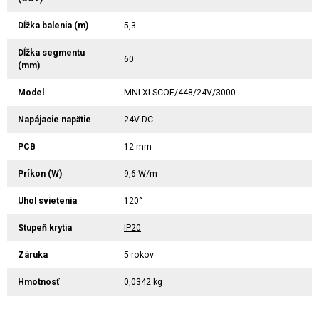
Dĺžka balenia (m)
5,3
Dĺžka segmentu
60
(mm)
Model
MNLXLSCOF/448/24V/3000
Napájacie napätie
24V DC
PCB
12 mm
Príkon (W)
9,6 W/m
Uhol svietenia
120°
Stupeň krytia
IP20
Záruka
5 rokov
Hmotnosť
0,0342 kg