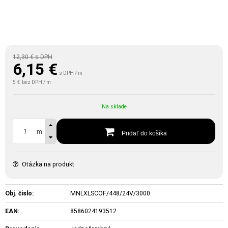
12,30 €
s DPH
6,15
€
s DPH / m
5 €
bez DPH / m
Na sklade
m
Pridať do košíka
Otázka na produkt
Obj. čislo:
MNLXLSCOF/448/24V/3000
EAN:
8586024193512