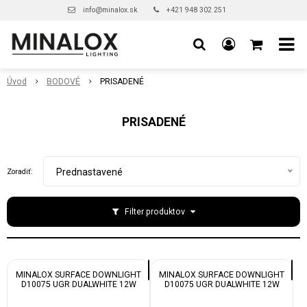
info@minalox.sk
+421 948 302 251
Úvod
BODOVÉ
PRISADENÉ
PRISADENÉ
Prednastavené
Zoradiť:
Filter produktov
MINALOX SURFACE DOWNLIGHT
MINALOX SURFACE DOWNLIGHT
D10075 UGR DUALWHITE 12W
D10075 UGR DUALWHITE 12W
24V 1800K 4500K WHITE
24V 1800K 4500K BLACK