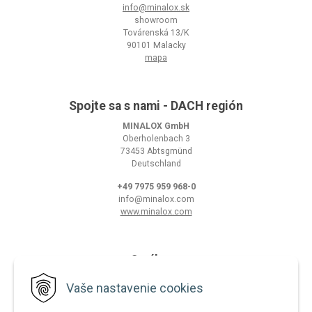
info@minalox.sk
showroom
Továrenská 13/K
90101 Malacky
mapa
Spojte sa s nami - DACH región
MINALOX GmbH
Oberholenbach 3
73453 Abtsgmünd
Deutschland
+49 7975 959 968-0
info@minalox.com
www.minalox.com
O nákupe
Obchodné podmienky
Vaše nastavenie cookies
Ochrana osobných údajov