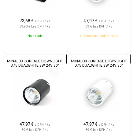
73,68
€
47,97
€
s DPH / ks
s DPH / ks
59,90 €
bez DPH / ks
39 €
bez DPH / ks
Na sklade
Očakávame naskladnenie
MINALOX SURFACE DOWNLIGHT
MINALOX SURFACE DOWNLIGHT
D75 DUALWHITE 8W 24V 30°
D75 DUALWHITE 8W 24V 30°
1800-4500K BLACK
1800-4500K WHITE
47,97
€
47,97
€
s DPH / ks
s DPH / ks
39 €
bez DPH / ks
39 €
bez DPH / ks