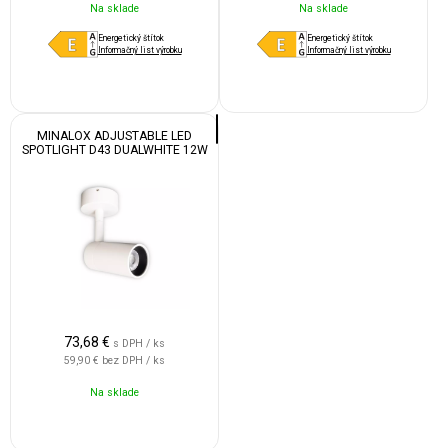
Na sklade
Na sklade
Energetický štítok
Energetický štítok
Informačný list výrobku
Informačný list výrobku
MINALOX ADJUSTABLE LED
SPOTLIGHT D43 DUALWHITE 12W
24V 38D 1800-4500K WHITE
73,68
€
s DPH / ks
59,90 €
bez DPH / ks
Na sklade