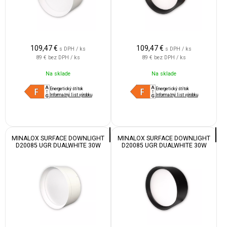
109,47
€
109,47
€
s DPH / ks
s DPH / ks
89 €
bez DPH / ks
89 €
bez DPH / ks
Na sklade
Na sklade
Energetický štítok
Energetický štítok
Informačný list výrobku
Informačný list výrobku
MINALOX SURFACE DOWNLIGHT
MINALOX SURFACE DOWNLIGHT
D20085 UGR DUALWHITE 30W
D20085 UGR DUALWHITE 30W
24V 1800K 4500K WHITE
24V 1800K 4500K BLACK