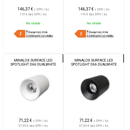
146,37
€
146,37
€
s DPH / ks
s DPH / ks
119 €
bez DPH / ks
119 €
bez DPH / ks
Na sklade
Na sklade
Energetický štítok
Energetický štítok
Informačný list výrobku
Informačný list výrobku
MINALOX SURFACE LED
MINALOX SURFACE LED
SPOTLIGHT D66 DUALWHITE
SPOTLIGHT D66 DUALWHITE
10WB 24V 36D 1800-4500K
10WB 24V 36D 1800-4500K
WHITE
BLACK
71,22
€
71,22
€
s DPH / ks
s DPH / ks
57,90 €
bez DPH / ks
57,90 €
bez DPH / ks