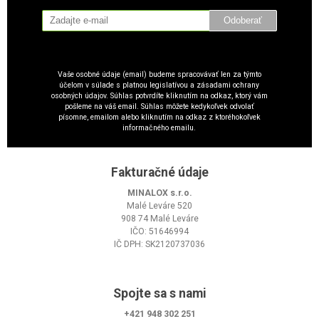
Odoberať
Vaše osobné údaje (email) budeme spracovávať len za týmto
účelom v súlade s platnou legislatívou a zásadami ochrany
osobných údajov. Súhlas potvrdíte kliknutím na odkaz, ktorý vám
pošleme na váš email. Súhlas môžete kedykoľvek odvolať
písomne, emailom alebo kliknutím na odkaz z ktoréhokoľvek
informačného emailu.
Fakturačné údaje
MINALOX s.r.o.
Malé Leváre 520
908 74 Malé Leváre
IČO: 51646994
IČ DPH: SK2120737036
Spojte sa s nami
+421 948 302 251