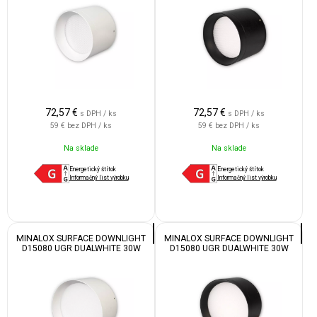
72,57
€
72,57
€
s DPH / ks
s DPH / ks
59 €
bez DPH / ks
59 €
bez DPH / ks
Na sklade
Na sklade
Energetický štítok
Energetický štítok
Informačný list výrobku
Informačný list výrobku
MINALOX SURFACE DOWNLIGHT
MINALOX SURFACE DOWNLIGHT
D15080 UGR DUALWHITE 30W
D15080 UGR DUALWHITE 30W
24V 1800K 4500K WHITE
24V 1800K 4500K BLACK