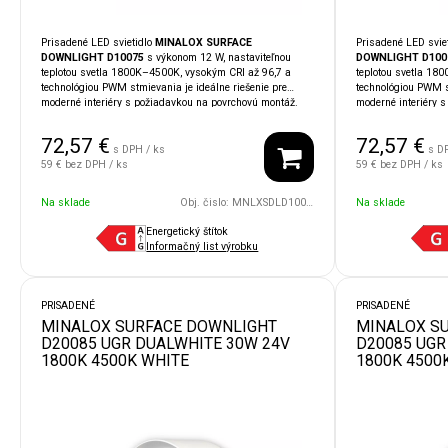
Prisadené LED svietidlo
MINALOX SURFACE
Prisadené LED svie
DOWNLIGHT D10075
s výkonom 12 W, nastaviteľnou
DOWNLIGHT D100
teplotou svetla 1800K–4500K, vysokým CRI až 96,7 a
teplotou svetla 18
technológiou PWM stmievania je ideálne riešenie pre
technológiou PWM st
moderné interiéry s požiadavkou na povrchovú montáž.
moderné interiéry 
Vďaka krytiu
IP54
je vhodné aj do vlhkejších či
Vďaka krytiu
IP54
j
náročnejších priestorov. Kompatibilita so systémami
náročnejších priest
72,57
€
72,57
€
LOXONE, TapHome, Ampio, KNX
umožňuje jednoduchú
zapadne do moderný
s DPH / ks
s D
integráciu do inteligentnej domácnosti.
Kompatibilita so 
59 €
bez DPH / ks
59 €
bez DPH / ks
Ampio, KNX
umožňu
inteligentnej domác
Na sklade
Obj. čislo:
MNLXSDLD10075UGR/12W/24V/110D/1800/4500/WH
Na sklade
Energetický štítok
Informačný list výrobku
PRISADENÉ
PRISADENÉ
MINALOX SURFACE DOWNLIGHT
MINALOX S
D20085 UGR DUALWHITE 30W 24V
D20085 UGR
1800K 4500K WHITE
1800K 4500