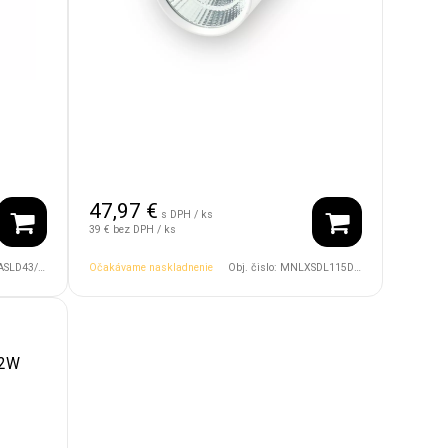
47,97
€
s DPH / ks
39 €
bez DPH / ks
4V/38D/1800/4500/BK
Očakávame naskladnenie
Obj. čislo:
MNLXSDL115D75/8W/24V/30D/2000/6000/WH
12W