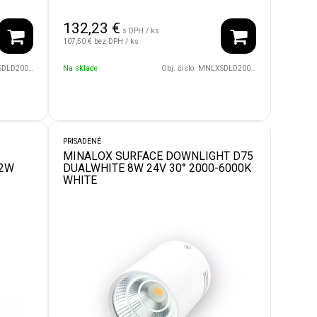
132,23
€
s DPH / ks
107,50 €
bez DPH / ks
24V/110/1800/4500/BK
Na sklade
Obj. čislo:
MNLXSDLD200/30W/24V/110/1800/4500/WH
PRISADENÉ
MINALOX SURFACE DOWNLIGHT D75
12W
DUALWHITE 8W 24V 30° 2000-6000K
WHITE