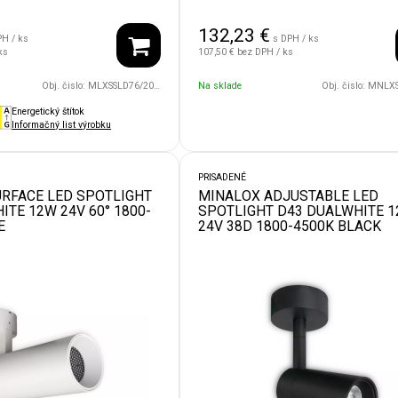
132,23
€
PH / ks
s DPH / ks
ks
107,50 €
bez DPH / ks
Obj. čislo:
MLXSSLD76/20W/24V/36D/1800/4500/BK
Na sklade
Obj. čislo:
MNLXSDLD200/30W/
Energetický štítok
Informačný list výrobku
PRISADENÉ
RFACE LED SPOTLIGHT
MINALOX ADJUSTABLE LED
ITE 12W 24V 60° 1800-
SPOTLIGHT D43 DUALWHITE 
E
24V 38D 1800-4500K BLACK