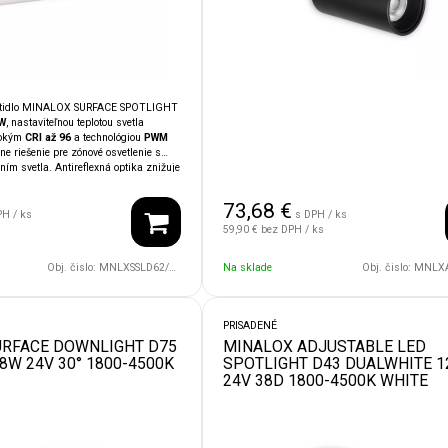
ietidlo MINALOX SURFACE SPOTLIGHT
W
, nastaviteľnou teplotou svetla
sokým
CRI až 96
a technológiou
PWM
ne riešenie pre zónové osvetlenie s
ím svetla. Antireflexná optika znižuje
evedenie štýlovo dopĺňa moderné
ilita so systémami
LOXONE,
73,68
€
 KNX
umožňuje jednoduchú integráciu
PH / ks
s DPH / ks
mácnosti.
59,90 €
bez DPH / ks
Obj. čislo:
MNLXSSLD62/12W/24V/60D/1800/4500/WH
Na sklade
Obj. čislo:
MNLXASLD43/12W/2
PRISADENÉ
URFACE DOWNLIGHT D75
MINALOX ADJUSTABLE LED
8W 24V 30° 1800-4500K
SPOTLIGHT D43 DUALWHITE 
24V 38D 1800-4500K WHITE