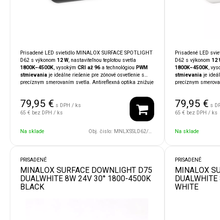
Prisadené LED svietidlo MINALOX SURFACE SPOTLIGHT
Prisadené LED sv
D62 s výkonom
12 W
, nastaviteľnou teplotou svetla
D62 s výkonom
12 
1800K–4500K
, vysokým
CRI až 96
a technológiou
PWM
1800K–4500K
, vy
stmievania
je ideálne riešenie pre zónové osvetlenie s
stmievania
je ideál
precíznym smerovaním svetla. Antireflexná optika znižuje
precíznym smerovan
oslnenie a čierne prevedenie štýlovo dopĺňa moderné
oslnenie a biele pr
interiéry. Kompatibilita so systémami
LOXONE,
interiéry. Kompatib
79,95
€
79,95
€
TapHome, Ampio, KNX
umožňuje jednoduchú integráciu
TapHome, Ampio,
s DPH / ks
s D
do inteligentnej domácnosti.
do inteligentnej do
65 €
bez DPH / ks
65 €
bez DPH / ks
Na sklade
Obj. čislo:
MNLXSSLD62/12W/24V/60D/1800/4500/BK
Na sklade
PRISADENÉ
PRISADENÉ
MINALOX SURFACE DOWNLIGHT D75
MINALOX S
DUALWHITE 8W 24V 30° 1800-4500K
DUALWHITE 
BLACK
WHITE