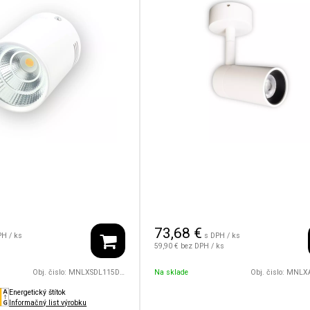
73,68
€
PH / ks
s DPH / ks
59,90 €
bez DPH / ks
Obj. čislo:
MNLXSDL115D75/8W/24V/30D/1800/4500/WH
Na sklade
Obj. čislo:
MNLXASLD43/12W/2
Energetický štítok
Informačný list výrobku