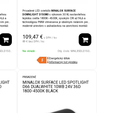
Prisadené LED svietidlo
MINALOX SURFACE
eľnou
DOWNLIGHT D15080
s výkonom 30 W, nastaviteľnou
6,6 a
teplotou svetla 1800K–4500K, vysokým CRI až 96,6 a
ním pre
technológiou PWM stmievania je ideálnym riešením pre
montáž.
moderné priestory s požiadavkou na povrchovú montáž.
o
Vďaka krytiu
IP54
je vhodné aj do vlhkých alebo
émami
náročnejších priestorov. Čierne prevedenie podčiarkuje
109,47
€
ednoduchú
dizajnový charakter svietidla. Kompatibilita so
s DPH / ks
systémami
LOXONE, TapHome, Ampio, KNX
umožňuje
89 €
bez DPH / ks
jednoduchú integráciu do inteligentnej domácnosti.
W/24V/110D/1800/4500/WH
Na sklade
Obj. čislo:
MNLXSDLD15080UGR/30W/24V/110D/1800/4500/BK
Energetický štítok
Informačný list výrobku
PRISADENÉ
LIGHT
MINALOX SURFACE LED SPOTLIGHT
D
D66 DUALWHITE 10WB 24V 36D
1800-4500K BLACK