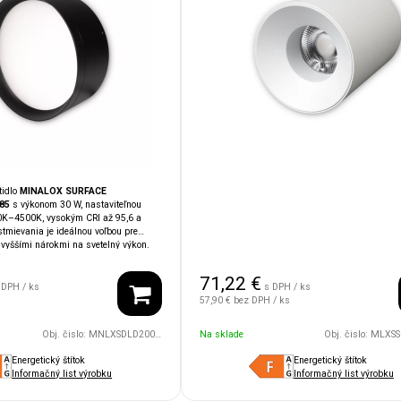
tidlo
MINALOX SURFACE
85
s výkonom 30 W, nastaviteľnou
00K–4500K, vysokým CRI až 95,6 a
tmievania je ideálnou voľbou pre
 vyššími nárokmi na svetelný výkon.
e vhodné aj do vlhkých alebo
orov. Čierne prevedenie podčiarkuje
71,22
€
etidla. Kompatibilita so systémami
 DPH / ks
s DPH / ks
, Ampio, KNX
umožňuje jednoduchú
s
57,90 €
bez DPH / ks
igentnej domácnosti.
Obj. čislo:
MNLXSDLD20085UGR/30W/24V/110D/1800/4500/BK
Na sklade
Obj. čislo:
MLXSSLD66/10WB/2
Energetický štítok
Energetický štítok
Informačný list výrobku
Informačný list výrobku