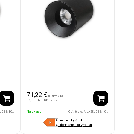
71,22
€
s DPH / ks
57,90 €
bez DPH / ks
4V/36D/1800/4500/WH
Na sklade
Obj. čislo:
MLXSSLD66/10WB/24V/36D/1800/4500/BK
Energetický štítok
Informačný list výrobku