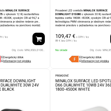
tidlo
MINALOX SURFACE
Prisadené LED svietidlo
MINALOX SURFACE
75
s výkonom 12 W, nastaviteľnou
DOWNLIGHT D15080
s výkonom 30 W, nastavit
00K–4500K, vysokým CRI až 96,7 a
teplotou svetla 1800K–4500K, vysokým CRI až 9
mievania je ideálne riešenie pre
technológiou PWM stmievania je ideálnym rieše
s požiadavkou na povrchovú montáž.
moderné priestory s požiadavkou na povrchovú 
e vhodné aj do vlhkejších či
Vďaka krytiu
IP54
je vhodné aj do vlhkých aleb
orov. Čierne prevedenie skvele
náročnejších priestorov. Kompatibilita so syst
109,47
€
ch dizajnových konceptov.
LOXONE, TapHome, Ampio, KNX
umožňuje j
PH / ks
s DPH / ks
systémami
LOXONE, TapHome,
integráciu do inteligentnej domácnosti.
89 €
bez DPH / ks
je jednoduchú integráciu do
nosti.
Obj. čislo:
MNLXSDLD10075UGR/12W/24V/110D/1800/4500/BK
Na sklade
Obj. čislo:
MNLXSDLD15080UGR/30
Energetický štítok
Energetický štítok
Informačný list výrobku
Informačný list výrobku
PRISADENÉ
URFACE DOWNLIGHT
MINALOX SURFACE LED SPOT
 DUALWHITE 30W 24V
D66 DUALWHITE 10WB 24V 36
K BLACK
1800-4500K WHITE