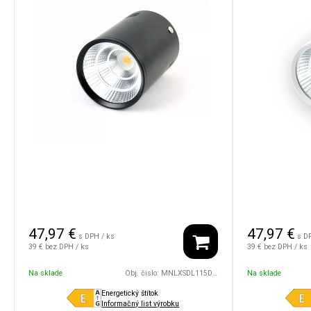
47,97
€
47,97
€
s DPH / ks
s D
39 €
bez DPH / ks
39 €
bez DPH / ks
Na sklade
Obj. čislo:
MNLXSDL115D75/8W/24V/30D/1800/4500/BK
Na sklade
Energetický štítok
Informačný list výrobku