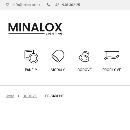
info@minalox.sk
+421 948 302 251
PANELY
MODULY
BODOVÉ
PROFILOVÉ
Úvod
BODOVÉ
PRISADENÉ