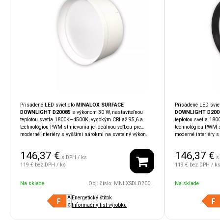
Prisadené LED svietidlo
MINALOX SURFACE
Prisadené LED svie
DOWNLIGHT D20085
s výkonom 30 W, nastaviteľnou
DOWNLIGHT D200
teplotou svetla 1800K–4500K, vysokým CRI až 95,6 a
teplotou svetla 18
technológiou PWM stmievania je ideálnou voľbou pre
technológiou PWM s
moderné interiéry s vyššími nárokmi na svetelný výkon.
moderné interiéry s
Vďaka krytiu
IP54
je vhodné aj do vlhkých alebo
Vďaka krytiu
IP54
j
náročnejších priestorov. Kompatibilita so systémami
náročnejších priest
146,37
€
146,37
€
LOXONE, TapHome, Ampio, KNX
umožňuje jednoduchú
moderný dizajn svi
s DPH / ks
s
integráciu do inteligentnej domácnosti.
LOXONE, TapHome
119 €
bez DPH / ks
119 €
bez DPH / k
integráciu do intel
Na sklade
Obj. čislo:
MNLXSDLD20085UGR/30W/24V/110D/1800/4500/WH
Na sklade
Energetický štítok
Informačný list výrobku