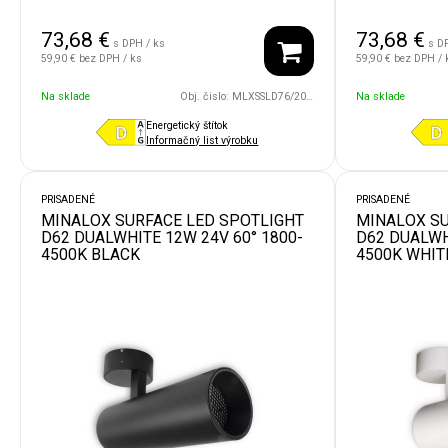
73,68
€
73,68
€
s DPH / ks
s D
59,90 €
bez DPH / ks
59,90 €
bez DPH / 
Na sklade
Obj. čislo:
MLXSSLD76/20W/24V/36D/1800/4500/WH
Na sklade
Energetický štítok
Informačný list výrobku
PRISADENÉ
PRISADENÉ
MINALOX SURFACE LED SPOTLIGHT
MINALOX SU
D62 DUALWHITE 12W 24V 60° 1800-
D62 DUALWH
4500K BLACK
4500K WHIT