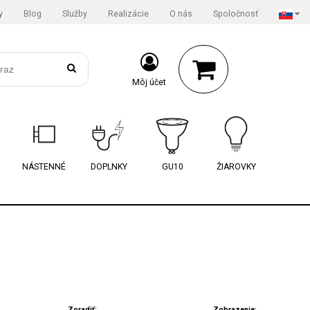
y
Blog
Služby
Realizácie
O nás
Spoločnosť
Môj účet
NÁSTENNÉ
DOPLNKY
GU10
ŽIAROVKY
Zoradiť:
Zobrazenie: